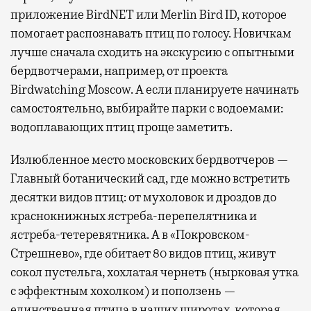
приложение BirdNET или Merlin Bird ID, которое
помогает распознавать птиц по голосу. Новичкам
лучше сначала сходить на экскурсию с опытными
бердвотчерами, например, от проекта
Birdwatching Moscow. А если планируете начинать
самостоятельно, выбирайте парки с водоемами:
водоплавающих птиц проще заметить.
Излюбленное место московских бердвотчеров —
Главный ботанический сад, где можно встретить
десятки видов птиц: от мухоловок и дроздов до
краснокнижных ястреба-перепелятника и
ястреба-тетеревятника. А в «Покровском-
Стрешнево», где обитает 80 видов птиц, живут
сокол пустельга, хохлатая чернеть (нырковая утка
с эффектным хохолком) и поползень —
единственная птица в наших широтах, которая