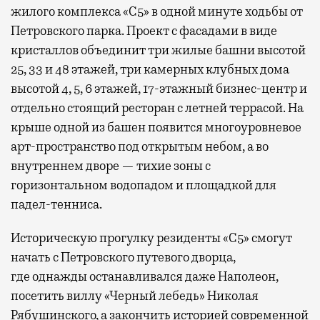
жилого комплекса «С5»
в одной минуте ходьбы от
Петровского парка. Проект с фасадами в виде
кристаллов объединит три жилые башни высотой
25, 33 и 48 этажей, три камерных клубных дома
высотой 4, 5, 6 этажей, 17-этажный бизнес-центр и
отдельно стоящий ресторан с летней террасой. На
крыше одной из башен появится многоуровневое
арт-пространство под открытым небом, а во
внутреннем дворе — тихие зоны с
горизонтальном водопадом и площадкой для
падел-тенниса.
Историческую прогулку резиденты «С5» смогут
начать с Петровского путевого дворца,
где
однажды останавливался даже Наполеон,
посетить виллу «Черный лебедь» Николая
Рябушинского, а закончить историей современной