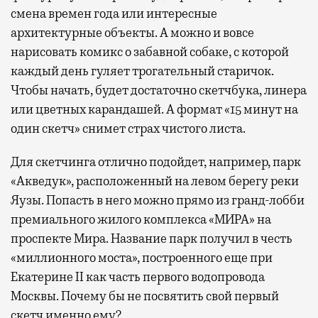
смена времен года или интересные
архитектурные объекты. А можно и вовсе
нарисовать комикс о забавной собаке, с которой
каждый день гуляет трогательный старичок.
Чтобы начать, будет достаточно скетчбука, линера
или цветных карандашей. А формат «15 минут на
один скетч» снимет страх чистого листа.
Для скетчинга отлично подойдет, например, парк
«Акведук», расположенный на левом берегу реки
Яузы. Попасть в него можно прямо из гранд-лобби
премиального жилого комплекса «МИРА» на
проспекте Мира. Название парк получил в честь
«миллионного моста», построенного еще при
Екатерине II как часть первого водопровода
Москвы. Почему бы не посвятить свой первый
скетч именно ему?