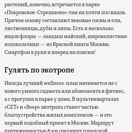
растений, конечно, встречается в парке
«Покровское-Стрешнево»: там их
почти 200 видов.
Причем основу составляют вековые сосны и ели,
лиственницы, дубы и липы. Есть и несколько
видов флоры — ландыш майский, широколистные
колокольчики — из Красной книги Москвы.
Смартфон в руки и вперед на поиски!
Гулять по экотропе
Иногда лучший wellness-план начинается не с
нового умного гаджета или абонемента в фитнес,
а с прогулки в парке у дома. В мультикварталах
«СЕТ» и «Веер» экотропа станет частью
благоустройства жилых комплексов — и это
первый подобный проект в Москве. Маршрут
протяженностью 8 км соединит городской