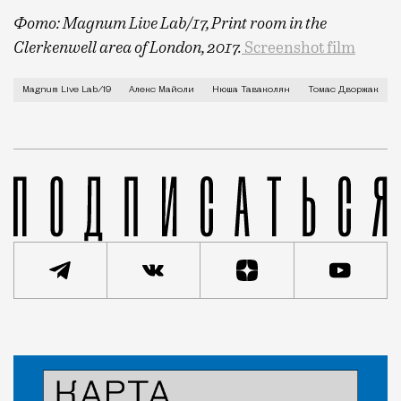
Фото: Magnum Live Lab/17, Print room in the
Clerkenwell area of London, 2017.
Screenshot film
Фотографы одного из главных мировых агентств Mag
Magnum Live Lab/19
Алекс Майоли
Нюша Таваколян
Томас Дворжак
Статья
Редакция Москвич Mag
Город