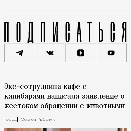
Реклама
Редакция Москвич Mag
Экс-сотрудница кафе с
Город
капибарами написала заявление о
жестоком обращении с животными
Город
Сергей Рыбачук