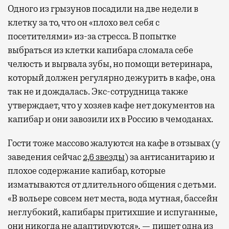
Одного из грызунов посадили на две недели в
клетку за то, что он «плохо вел себя с
посетителями» из-за стресса. В попытке
выбраться из клетки капибара сломала себе
челюсть и вырвала зубы, но помощи ветеринара,
который должен регулярно дежурить в кафе, она
так не и дождалась. Экс-сотрудница также
утверждает, что у хозяев кафе нет документов на
капибар и они завозили их в Россию в чемоданах.
Гости тоже массово жалуются на кафе в отзывах (у
заведения сейчас
2,6 звезды
) за антисанитарию и
плохое содержание капибар, которые
изматываются от длительного общения с детьми.
«В вольере совсем нет места, вода мутная, бассейн
неглубокий, капибары притихшие и испуганные,
они никогда не адаптируются», —
пишет
одна из