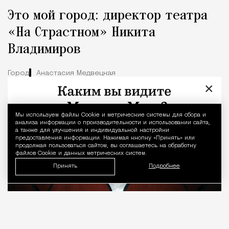
Это мой город: директор театра
«На Страстном» Никита
Владимиров
Город
Анастасия Медвецкая
×
Мы используем файлы Сookie и метрические системы для сбора и
Уведомление 
анализа информации о производительности и использовании сайта,
а также для улучшения и индивидуальной настройки
предоставления информации. Нажимая кнопку «Принять» или
продолжая пользоваться сайтом, вы соглашаетесь на обработку
файлов Cookie и данных метрических систем.
Принять
Подробнее
08.08.2026
7 мин. чтения