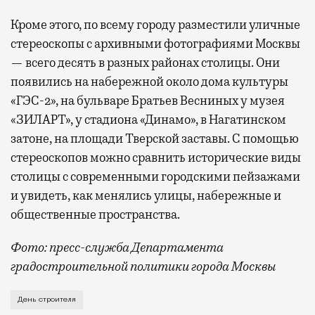
Кроме этого, по всему городу разместили уличные
стереоскопы с архивными фотографиями Москвы
— всего десять в разных районах столицы. Они
появились на набережной около дома культуры
«ГЭС-2», на бульваре Братьев Весниных у музея
«ЗИЛАРТ», у стадиона «Динамо», в Нагатинском
затоне, на площади Тверской заставы. С помощью
стереоскопов можно сравнить исторические виды
столицы с современными городскими пейзажами
и увидеть, как менялись улицы, набережные и
общественные пространства.
Фото: пресс-служба Департамента
градостроительной политики города Москвы
В этом году профессиональный праздник День строи
День строителя