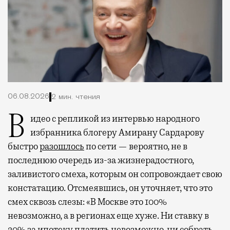
06.08.2026
2 мин. чтения
Видео с репликой из интервью народного
избранника блогеру Амирану Сардарову
быстро
разошлось
по сети — вероятно, не в
последнюю очередь из-за жизнерадостного,
заливистого смеха, которым он сопровождает свою
констатацию. Отсмеявшись, он уточняет, что это
смех сквозь слезы: «В Москве это 100%
невозможно, а в регионах еще хуже. Ни ставку в
20% за ипотеку платить невозможно, ни собрать