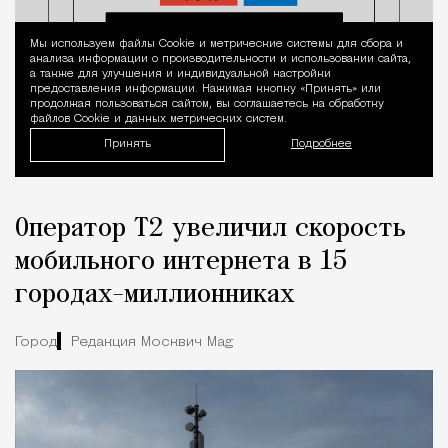
Мы используем файлы Сookie и метрические системы для сбора и
Уведомление 
анализа информации о производительности и использовании сайта,
а также для улучшения и индивидуальной настройки
предоставления информации. Нажимая кнопку «Принять» или
продолжая пользоваться сайтом, вы соглашаетесь на обработку
файлов Cookie и данных метрических систем.
Принять
Подробнее
Оператор Т2 увеличил скорость
мобильного интернета в 15
городах-миллионниках
Город
Редакция Москвич Mag