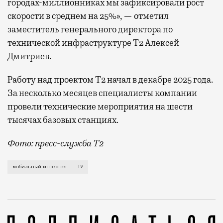
городах-миллионниках мы зафиксировали рост
скорости в среднем на 25%», — отметил
заместитель генерального директора по
технической инфраструктуре Т2 Алексей
Дмитриев.
Работу над проектом Т2 начал в декабре 2025 года.
За несколько месяцев специалисты компании
провели технические мероприятия на шести
тысячах базовых станциях.
Фото: пресс-служба Т2
Мобильный оператор Т2 завершил работы по увеличе
мобильный интернет
Т2