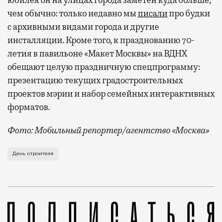
чем обычно: только недавно мы
писали
про будки
с архивными видами города и другие
инсталляции. Кроме того, к празднованию 70-
летия в павильоне «Макет Москвы» на ВДНХ
обещают целую праздничную спецпрограмму:
презентацию текущих градостроительных
проектов мэрии и набор семейных интерактивных
форматов.
Фото: Мобильный репортер/агентство «Москва»
Это каска в фирменных цветах департамента строит
День строителя