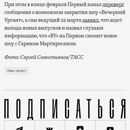
При этом в конце февраля Первый канал
опроверг
сообщения о возможном закрытии шоу «Вечерний
Ургант», а сам ведущий 22 марта
заявил
, что ждет
выхода новых выпусков и назвал слухами
информацию, что «ВУ» на Первом сменит новое
шоу с Гариком Мартиросяном.
Фото: Сергей Савостьянов/ТАСС
Почти месяц назад телеведущий подтвердил, что уех
Иван Ургант