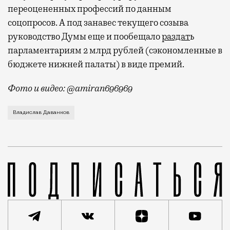
переоцененных профессий по данным
соцопросов. А под занавес текущего созыва
руководство Думы еще и пообещало
раздат
ь
парламентариям 2 млрд рублей (сэкономленные в
бюджете нижней палаты) в виде премий.
Фото и видео: @amiran696969
Видео с репликой из интервью народного избранника
Владислав Даванков