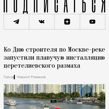
Реклама
Редакция Москвич Mag
Ко Дню строителя по Москве-реке
Город
запустили плавучую инсталляцию
церетелиевского размаха
Город
Кирилл Романов