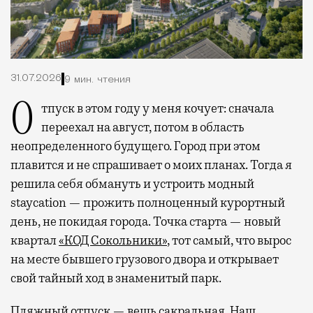
31.07.2026
9 мин. чтения
Отпуск в этом году у меня кочует: сначала
переехал на август, потом в область
неопределенного будущего. Город при этом
плавится и не спрашивает о моих планах. Тогда я
решила себя обмануть и устроить модный
staycation — прожить полноценный курортный
день, не покидая города. Точка старта — новый
квартал
«КОД Сокольники»
, тот самый, что вырос
на месте бывшего грузового двора и открывает
свой тайный ход в знаменитый парк.
Пляжный отпуск — вещь сакральная. Наш