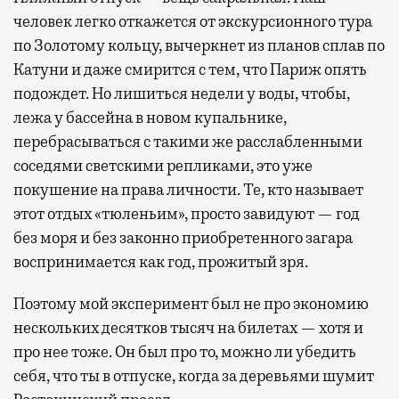
человек легко откажется от экскурсионного тура
по Золотому кольцу, вычеркнет из планов сплав по
Катуни и даже смирится с тем, что Париж опять
подождет. Но лишиться недели у воды, чтобы,
лежа у бассейна в новом купальнике,
перебрасываться с такими же расслабленными
соседями светскими репликами, это уже
покушение на права личности. Те, кто называет
этот отдых «тюленьим», просто завидуют — год
без моря и без законно приобретенного загара
воспринимается как год, прожитый зря.
Поэтому мой эксперимент был не про экономию
нескольких десятков тысяч на билетах — хотя и
про нее тоже. Он был про то, можно ли убедить
себя, что ты в отпуске, когда за деревьями шумит