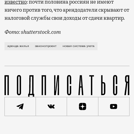
известно
: почти половина россиян не имеют
ничего против того, что арендодатели скрывают от
налоговой службы свои доходы от сдачи квартир.
Фото: shutterstock.com
В министерстве таким образом говорят: хватит укло
аренда жилья
законопроект
новая система учета
Статья
Редакция Москвич Mag