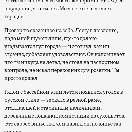
стать слоганом всего моего эксперимента: «Здесь
ощущение, что ты не в Москве, хотя все еще в
городе».
Проверяю сказанное на себе. Лежу в шезлонге,
надо мной шумят липы, где-то далеко
угадывается гул города — и этот гул, как ни
странно, добавляет удовольствия. Он напоминает,
что ты никуда не летел, не стоял на паспортном
контроле, не искал переходник для розетки. Ты
просто дошел.
Рядом с бассейном этим летом появился уголок в
русском стиле — зеркало в резной раме,
отсылающей к старинным наличникам,
деревянные лошадки, композиции из сухоцветов.
Это скорее виньетка, чем павильон, но виньетка
точная.