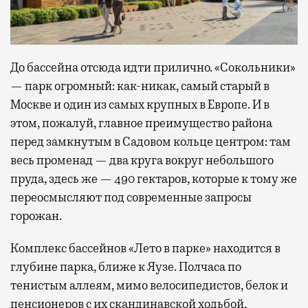
До бассейна отсюда идти прилично. «Сокольники»
— парк огромный: как-никак, самый старый в
Москве и один из самых крупных в Европе. И в
этом, пожалуй, главное преимущество района
перед замкнутым в Садовом кольце центром: там
весь променад — два круга вокруг небольшого
пруда, здесь же — 490 гектаров, которые к тому же
переосмысляют под современные запросы
горожан.
Комплекс бассейнов «Лето в парке» находится в
глубине парка, ближе к Яузе. Полчаса по
тенистым аллеям, мимо велосипедистов, белок и
пенсионеров с их скандинавской ходьбой,