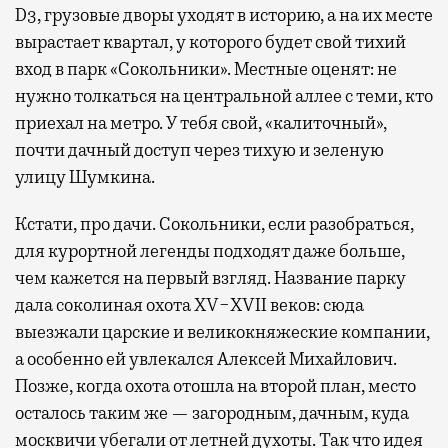
D3, грузовые дворы уходят в историю, а на их месте
вырастает квартал, у которого будет свой тихий
вход в парк «Сокольники». Местные оценят: не
нужно толкаться на центральной аллее с теми, кто
приехал на метро. У тебя свой, «калиточный»,
почти дачный доступ через тихую и зеленую
улицу Шумкина.
Кстати, про дачи. Сокольники, если разобраться,
для курортной легенды подходят даже больше,
чем кажется на первый взгляд. Название парку
дала соколиная охота XV−XVII веков: сюда
выезжали царские и великокняжеские компании,
а особенно ей увлекался Алексей Михайлович.
Позже, когда охота отошла на второй план, место
осталось таким же — загородным, дачным, куда
москвичи убегали от летней духоты. Так что идея