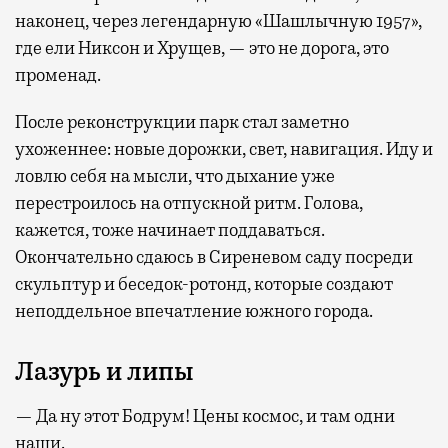
наконец, через легендарную «Шашлычную 1957»,
где ели Никсон и Хрущев, — это не дорога, это
променад.
После реконструкции парк стал заметно
ухоженнее: новые дорожки, свет, навигация. Иду и
ловлю себя на мысли, что дыхание уже
перестроилось на отпускной ритм. Голова,
кажется, тоже начинает поддаваться.
Окончательно сдаюсь в Сиреневом саду посреди
скульптур и беседок-ротонд, которые создают
неподдельное впечатление южного города.
Лазурь и липы
— Да ну этот Бодрум! Цены космос, и там одни
наши.