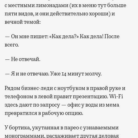
с местными лимонадами (их в меню тут больше
пяти видов, и они действительно хороши) и
вечной темой:
— Он мне пишет: «Как дела?» Как дела! После
всего.
— Не отвечай.
— Я и не отвечаю. Уже 14 минут молчу.
Рядом бизнес-леди с ноутбуком в правой руке и
телефоном в левой правит презентацию. Wi-Fi
здесь дают по запросу — офис у воды из мема
превратился в рабочую опцию.
У бортика, укутанная в парео с узнаваемыми
монограммами, расхаживает другая деловая