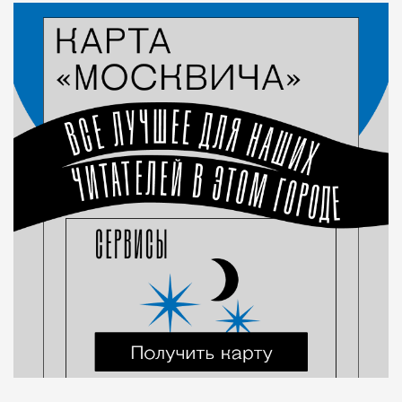
Город