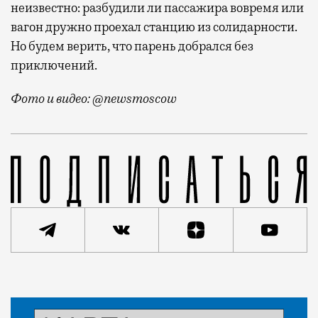
неизвестно: разбудили ли пассажира вовремя или
вагон дружно проехал станцию из солидарности.
Но будем верить, что парень добрался без
приключений.
Фото и видео: @newsmoscow
Длинные новогодние праздники окончательно остались
Статья
Николай Спиридонов
Город