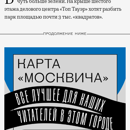
чуть больше зелени. На крыше шестого
этажа делового центра «Топ Тауэр» хотят разбить
парк площадью почти 3 тыс. «квадратов».
ПРОДОЛЖЕНИЕ НИЖЕ