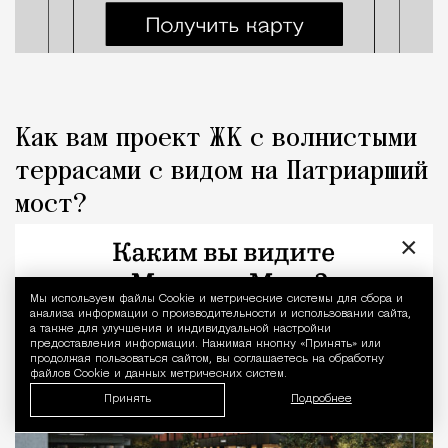
Как вам проект ЖК с волнистыми
террасами с видом на Патриарший
мост?
×
Город
Николай Спиридонов
Мы используем файлы Сookie и метрические системы для сбора и
Уведомление 
анализа информации о производительности и использовании сайта,
а также для улучшения и индивидуальной настройки
предоставления информации. Нажимая кнопку «Принять» или
продолжая пользоваться сайтом, вы соглашаетесь на обработку
файлов Cookie и данных метрических систем.
Принять
Подробнее