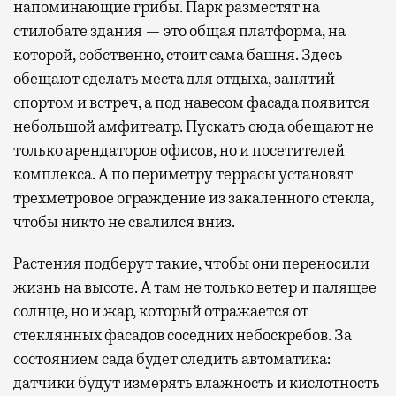
напоминающие грибы. Парк разместят на
стилобате здания — это общая платформа, на
которой, собственно, стоит сама башня. Здесь
Современный путешественник часто берет
обещают сделать места для отдыха, занятий
с собой не только чемодан, но и ноутбук.
спортом и встреч, а под навесом фасада появится
А ожидание рейса все чаще превращается
небольшой амфитеатр. Пускать сюда обещают не
не в потерянное время, а в возможность
только арендаторов офисов, но и посетителей
спокойно закончить дела или спланировать
комплекса. А по периметру террасы установят
активности в путешествии, например
трехметровое ограждение из закаленного стекла,
забронировать нужные билеты и рестораны.
чтобы никто не свалился вниз.
Растения подберут такие, чтобы они переносили
Бизнес-зал становится местом, где можно
жизнь на высоте. А там не только ветер и палящее
провести переговоры, поработать или просто
солнце, но и жар, который отражается от
выпить кофе, наблюдая сквозь панорамные
стеклянных фасадов соседних небоскребов. За
окна за тем, как взлетают и садятся
состоянием сада будет следить автоматика:
самолеты. В Москве нет недостатка
датчики будут измерять влажность и кислотность
в лаунжах. В аэропортах их обычно