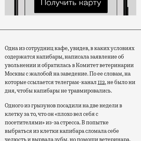
Одна из сотрудниц кафе, увидев, в каких условиях
содержатся капибары, написала заявление об
увольнении и обратилась в Комитет ветеринарии
Москвы с жалобой на заведение. По ее словам, на
которые ссылается телеграм-канал
112
, не было ни
Современный путешественник часто берет
дня, чтобы капибары не травмировались.
с собой не только чемодан, но и ноутбук.
А ожидание рейса все чаще превращается
Одного из грызунов посадили на две недели в
не в потерянное время, а в возможность
клетку за то, что он «плохо вел себя с
спокойно закончить дела или спланировать
посетителями» из-за стресса. В попытке
активности в путешествии, например
выбраться из клетки капибара сломала себе
забронировать нужные билеты и рестораны.
челюсть и вырвала зубы, но помощи ветеринара,