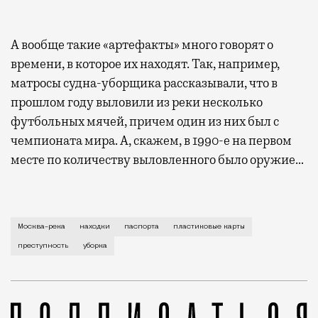
А вообще такие «артефакты» много говорят о
времени, в которое их находят. Так, например,
матросы судна-уборщика рассказывали, что в
прошлом году выловили из реки несколько
футбольных мячей, причем один из них был с
чемпионата мира. А, скажем, в 1990-е на первом
месте по количеству выловленного было оружие…
Что работа речного флота может рассказать о сост
Москва-река
находки
паспорта
пластиковые карты
преступность
уборка