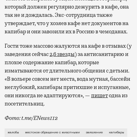
который должен регулярно дежурить в кафе, она
так не и дождалась. Экс-сотрудница также
Бизнес-зал становится местом, где можно
утверждает, что у хозяев кафе нет документов на
провести переговоры, поработать или просто
капибар и они завозили их в Россию в чемоданах.
выпить кофе, наблюдая сквозь панорамные
окна за тем, как взлетают и садятся
Гости тоже массово жалуются на кафе в отзывах (у
самолеты. В Москве нет недостатка
заведения сейчас
2,6 звезды
) за антисанитарию и
в лаунжах. В аэропортах их обычно
плохое содержание капибар, которые
несколько — в разных зонах воздушных
изматываются от длительного общения с детьми.
гаваней. На некоторых вокзалах — тоже.
«В вольере совсем нет места, вода мутная, бассейн
Лаунжи доступны на Ленинградском,
неглубокий, капибары притихшие и испуганные,
Павелецком, Казанском, Ярославском
они никогда не адаптируются», —
пишет
одна из
и Курском вокзалах.
Попасть в бизнес-залы
посетительниц.
могут держатели карт Mir Supreme. Причем
не только в столице. Всего доступно более
Фото: t.me/ENews112
1000 бизнес-залов по всему миру.
С момента открытия нового контактного кафе с капи
жалобы
жестокое обращение с животными
заявление
капибары