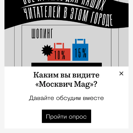
×
Это мой город: директор театра
«На Страстном» Никита
Владимиров