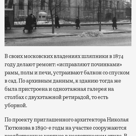
В своих московских владениях шляпники в 1874
году делают ремонт: «исправляют починками»
рамы, полы и печи, устраивают балкон со спуском
в сад. По архивным данным, к зданию тогда же
была пристроена и одноэтажная галерея на
столбах с двухэтажной ретирадой, то есть
уборной.
По проекту приглашенного архитектора Николая
Тютюнова в 1890-е годы на участке сооружаются