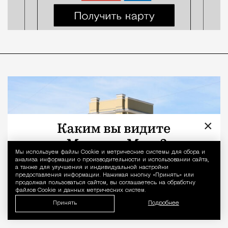
×
Мы используем файлы Сookie и метрические системы для сбора и
Уведомление 
анализа информации о производительности и использовании сайта,
а также для улучшения и индивидуальной настройки
предоставления информации. Нажимая кнопку «Принять» или
продолжая пользоваться сайтом, вы соглашаетесь на обработку
файлов Cookie и данных метрических систем.
Принять
Подробнее