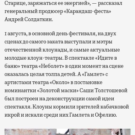
Старице, заряжаться ее энергией», — рассказал
генеральный продюсер «Карандаш-феста»
Андрей Солдаткин.
1 августа, в основной день фестиваля, на двух
сценах до самого заката выступали и мэтры
отечественной клоунады, и самые актуальные
молодые клоун-театры. В спектакле «Идите в
баню» театра «Неболет» в один момент на сцене
оказалась целая толпа детей. А «Гамлет» с
артистами театра «Около» в постановке
номинантки «Золотой маски» Саши Толстошевой
был построен на деконструкции самой идеи
спектакля. Клоуны кормили зрителей кабачковой
икрой и искали среди них Гамлета и Офелию.