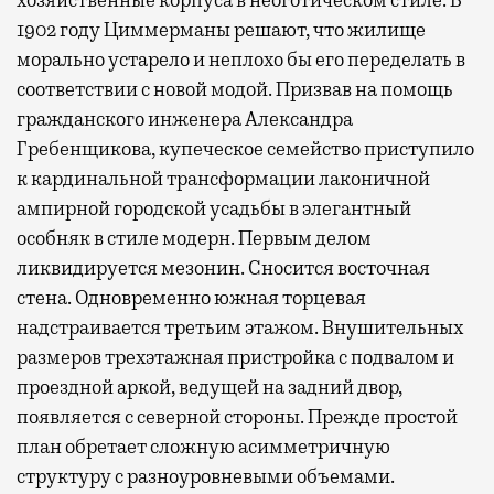
хозяйственные корпуса в неоготическом стиле. В
1902 году Циммерманы решают, что жилище
морально устарело и неплохо бы его переделать в
соответствии с новой модой. Призвав на помощь
гражданского инженера Александра
Гребенщикова, купеческое семейство приступило
к кардинальной трансформации лаконичной
ампирной городской усадьбы в элегантный
особняк в стиле модерн. Первым делом
ликвидируется мезонин. Сносится восточная
стена. Одновременно южная торцевая
надстраивается третьим этажом. Внушительных
размеров трехэтажная пристройка с подвалом и
проездной аркой, ведущей на задний двор,
появляется с северной стороны. Прежде простой
план обретает сложную асимметричную
структуру с разноуровневыми объемами.