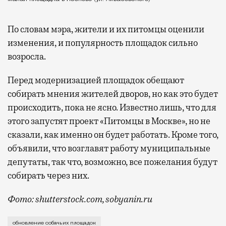
По словам мэра, жители и их питомцы оценили
изменения, и популярность площадок сильно
возросла.
Перед модернизацией площадок обещают
собирать мнения жителей дворов, но как это будет
происходить, пока не ясно. Известно лишь, что для
этого запустят проект «Питомцы в Москве», но не
сказали, как именно он будет работать. Кроме того,
объявили, что возглавят работу муниципальные
депутаты, так что, возможно, все пожелания будут
собирать через них.
Фото: shutterstock.com, sobyanin.ru
Обсуждать замену старых площадок на новые будут н
обновление собачьих площадок