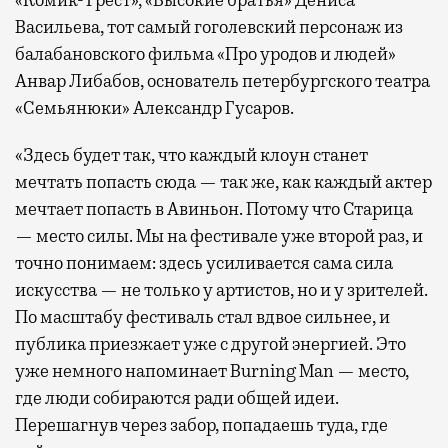
«Комик-Трест», «Высокие братья» Дениса
Васильева, тот самый гоголевский персонаж из
балабановского фильма «Про уродов и людей»
Анвар Либабов, основатель петербургского театра
«Семьянюки» Александр Гусаров.
«Здесь будет так, что каждый клоун станет
мечтать попасть сюда — так же, как каждый актер
мечтает попасть в Авиньон. Потому что Старица
— место силы. Мы на фестивале уже второй раз, и
точно понимаем: здесь усиливается сама сила
искусства — не только у артистов, но и у зрителей.
По масштабу фестиваль стал вдвое сильнее, и
публика приезжает уже с другой энергией. Это
уже немного напоминает Burning Man — место,
где люди собираются ради общей идеи.
Перешагнув через забор, попадаешь туда, где