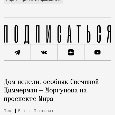
В минувший уикенд маленькая Старица в Тверской об
Старица
фестиваль «Карандаш-фест»
Реклама
Редакция Москвич Mag
Дом недели: особняк Свечиной —
Город
Циммерман — Моргунова на
проспекте Мира
Город
Евгения Гершкович