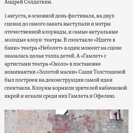
Андрей Солдаткин.
1 августа, в основной день фестиваля, на двух
сценах до самого заката выступали и мэтры
отечественной клоунады, и самые актуальные
молодые клоун-театры. В спектакле «Идите в
баню» театра «Неболет» в один момент на сцене
оказалась целая толпа детей. А «Гамлет» с
артистами театра «Около» в постановке
номинантки «Золотой маски» Саши Толстошевой
был построен на деконструкции самой идеи
спектакля. Клоуны кормили зрителей кабачковой
икрой и искали среди них Гамлета и Офелию.