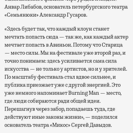
Анвар Либабов, основатель петербургского театра
«Семьянюки» Александр Гусаров.
«Здесь будет так, что каждый клоун станет
мечтать попасть сюда — так же, как каждый актер
мечтает попасть в Авиньон. Потому что Старица
— место силы. Мы на фестивале уже второй раз, и
точно понимаем: здесь усиливается сама сила
искусства — не только у артистов, но и у зрителей.
По масштабу фестиваль стал вдвое сильнее, и
публика приезжает уже с другой энергией. Это
уже немного напоминает Burning Man — место,
где люди собираются ради общей идеи.
Перешагнув через забор, попадаешь туда, где
действуют иные законы жизни», — поделился
основатель театра «Микос» Сергей Давыдов.