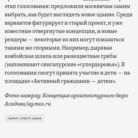
этап голосования: предложили москвичам самим
выбрать, как будет выглядеть новое здание. Среди
вариантов фигурирует и старый проект, и уже
известные отвергнутые концепции, и новые
рендеры — некоторые из них могут показаться
такими же спорными. Например, дырявая
ковбойская шляпа или разноцветные грибы
(напоминают сингапурские «супердеревья»). В
голосовании смогут принять участие и дети — на
площадке «Активный гражданин — детям».
Фото наверху: Концепция архитектурного бюро
Асадова/ag.mos.ru
Понедельник начался с хороших новостей: москвичам
проект нового цирка