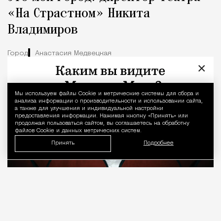
«На Страстном» Никита
Владимиров
Город
Анастасия Медвецкая
×
Мы используем файлы Сookie и метрические системы для сбора и
Уведомление 
анализа информации о производительности и использовании сайта,
а также для улучшения и индивидуальной настройки
предоставления информации. Нажимая кнопку «Принять» или
продолжая пользоваться сайтом, вы соглашаетесь на обработку
файлов Cookie и данных метрических систем.
Принять
Подробнее
08.08.2026
7 мин. чтения
О рождении за границей благодаря бабушке