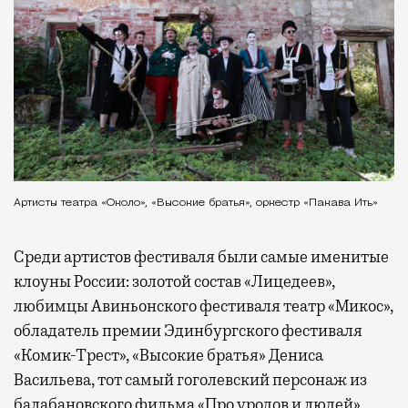
Артисты театра «Около», «Высокие братья», оркестр «Пакава Ить»
Среди артистов фестиваля были самые именитые
клоуны России: золотой состав «Лицедеев»,
любимцы Авиньонского фестиваля театр «Микос»,
обладатель премии Эдинбургского фестиваля
«Комик-Трест», «Высокие братья» Дениса
Васильева, тот самый гоголевский персонаж из
балабановского фильма «Про уродов и людей»