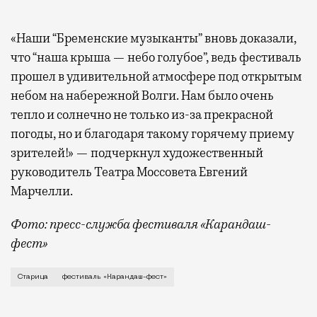
«Наши “Бременские музыканты” вновь доказали,
что “наша крыша — небо голубое”, ведь фестиваль
прошел в удивительной атмосфере под открытым
небом на набережной Волги. Нам было очень
тепло и солнечно не только из-за прекрасной
погоды, но и благодаря такому горячему приему
зрителей!» — подчеркнул художественный
руководитель Театра Моссовета Евгений
Марчелли.
Фото: пресс-служба фестиваля «Карандаш-
фест»
В минувший уикенд маленькая Старица в Тверской об
Старица
фестиваль «Карандаш-фест»