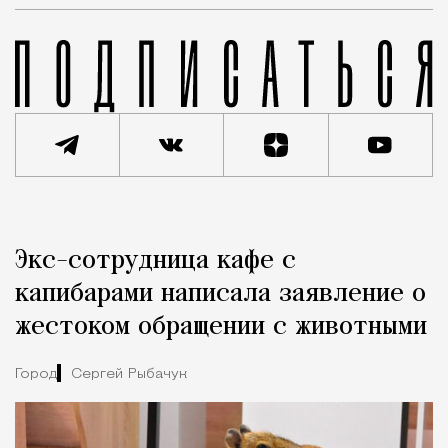
Реклама
Редакция Москвич Mag
Экс-сотрудница кафе с
Город
капибарами написала заявление о
жестоком обращении с животными
Город
Сергей Рыбачук