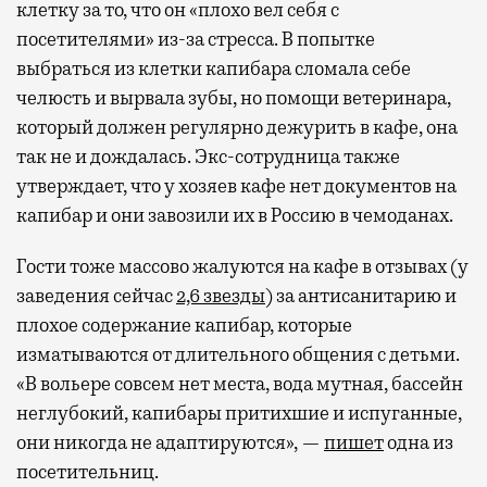
клетку за то, что он «плохо вел себя с
посетителями» из-за стресса. В попытке
выбраться из клетки капибара сломала себе
челюсть и вырвала зубы, но помощи ветеринара,
который должен регулярно дежурить в кафе, она
так не и дождалась. Экс-сотрудница также
утверждает, что у хозяев кафе нет документов на
капибар и они завозили их в Россию в чемоданах.
Гости тоже массово жалуются на кафе в отзывах (у
заведения сейчас
2,6 звезды
) за антисанитарию и
плохое содержание капибар, которые
изматываются от длительного общения с детьми.
«В вольере совсем нет места, вода мутная, бассейн
неглубокий, капибары притихшие и испуганные,
они никогда не адаптируются», —
пишет
одна из
посетительниц.