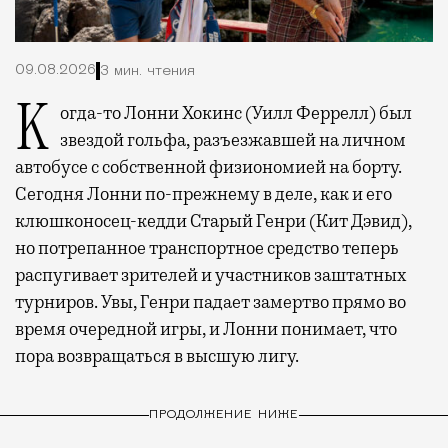
09.08.2026
3 мин. чтения
Когда-то Лонни Хокинс (Уилл Феррелл) был
звездой гольфа, разъезжавшей на личном
автобусе с собственной физиономией на борту.
Сегодня Лонни по-прежнему в деле, как и его
клюшконосец-кедди Старый Генри (Кит Дэвид),
но потрепанное транспортное средство теперь
распугивает зрителей и участников заштатных
турниров. Увы, Генри падает замертво прямо во
время очередной игры, и Лонни понимает, что
пора возвращаться в высшую лигу.
ПРОДОЛЖЕНИЕ НИЖЕ