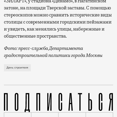
«ЗИЛАРТ», у стадиона «Динамо», в Нагатинском
затоне, на площади Тверской заставы. С помощью
стереоскопов можно сравнить исторические виды
столицы с современными городскими пейзажами
и увидеть, как менялись улицы, набережные и
общественные пространства.
Фото: пресс-служба Департамента
градостроительной политики города Москвы
В этом году профессиональный праздник День строи
День строителя