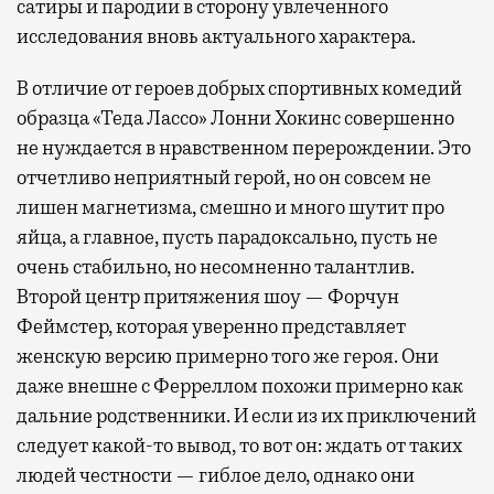
сатиры и пародии в сторону увлеченного
исследования вновь актуального характера.
В отличие от героев добрых спортивных комедий
образца «Теда Лассо» Лонни Хокинс совершенно
не нуждается в нравственном перерождении. Это
отчетливо неприятный герой, но он совсем не
лишен магнетизма, смешно и много шутит про
яйца, а главное, пусть парадоксально, пусть не
очень стабильно, но несомненно талантлив.
Второй центр притяжения шоу — Форчун
Феймстер, которая уверенно представляет
женскую версию примерно того же героя. Они
даже внешне с Ферреллом похожи примерно как
дальние родственники. И если из их приключений
следует какой-то вывод, то вот он: ждать от таких
людей честности — гиблое дело, однако они