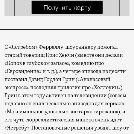
С «Ястребом» Ферреллу-шоураннеру помогал
старый товарищ Крис Хенчи (вместе они делали
«Копов в глубоком запасе», комедию про
«Евровидение» и т. д.), а четыре эпизода из десяти
поставил Дэвид Гордон Грин («Ананасовый
экспресс», последняя трилогия про «Хеллоуин»).
Грин в этом году активен на телевидении (совсем
недавно он снял несколько эпизодов для сериала
«Максимальное удовольствие гарантировано»), и
его чуть сюрреалистическая манера очень идет
«Ястребу». Постановочные решения уводят шоу от