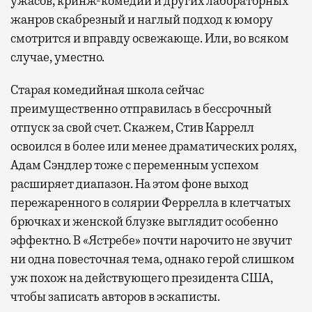
ужасов, кринж-комедий и других лабораторных
жанров скабрезный и наглый подход к юмору
смотрится и вправду освежающе. Или, во всяком
случае, уместно.
Старая комедийная школа сейчас
преимущественно отправилась в бессрочный
отпуск за свой счет. Скажем, Стив Каррелл
освоился в более или менее драматических ролях,
Адам Сэндлер тоже с переменным успехом
расширяет диапазон. На этом фоне выход
пережаренного в солярии Феррелла в клетчатых
брючках и женской блузке выглядит особенно
эффектно. В «Ястребе» почти нарочито не звучит
ни одна повесточная тема, однако герой слишком
уж похож на действующего президента США,
чтобы записать авторов в эскаписты.