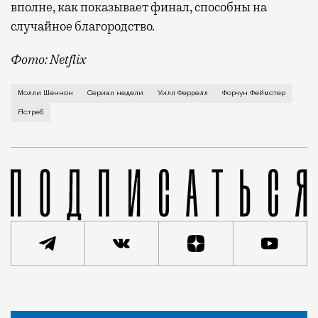
вполне, как показывает финал, способны на
случайное благородство.
Фото: Netflix
Когда-то Лонни Хокинс (Уилл Феррелл) был звездой 
Молли Шеннон
Сериал недели
Уилл Феррелл
Форчун Феймстер
Ястреб
Статья
Ярослав Забалуев