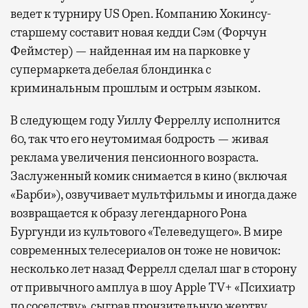
ведет к турниру US Open. Компанию Хокинсу-
старшему составит новая кедди Сэм (Форчун
Феймстер) — найденная им на парковке у
супермаркета дебелая блондинка с
криминальным прошлым и острым языком.
В следующем году Уиллу Ферреллу исполнится
60, так что его неутомимая бодрость — живая
реклама увеличения пенсионного возраста.
Заслуженный комик снимается в кино (включая
«Барби»), озвучивает мультфильмы и иногда даже
возвращается к образу легендарного Рона
Бургунди из культового «Телеведущего». В мире
современных телесериалов он тоже не новичок:
несколько лет назад Феррелл сделал шаг в сторону
от привычного амплуа в шоу Apple TV+ «Психиатр
по соседству», сыграв пронзительную жертву