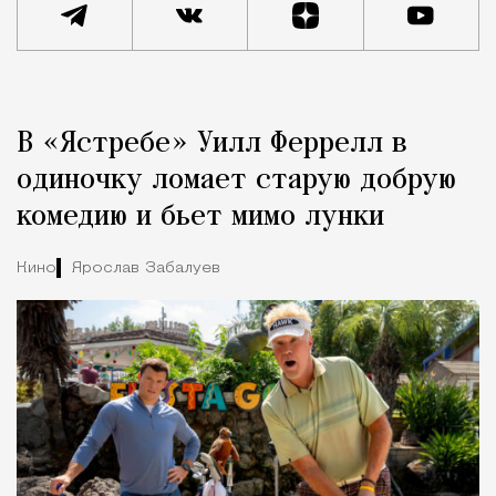
Реклама
Редакция Москвич Mag
В «Ястребе» Уилл Феррелл в
Город
одиночку ломает старую добрую
комедию и бьет мимо лунки
Кино
Ярослав Забалуев