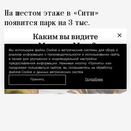
На шестом этаже в «Сити»
появится парк на 3 тыс.
«квадратов» с металлическими
×
«грибами»
Мы используем файлы Сookie и метрические системы для сбора и
Уведомление 
анализа информации о производительности и использовании сайта,
Город
Николай Спиридонов
а также для улучшения и индивидуальной настройки
предоставления информации. Нажимая кнопку «Принять» или
продолжая пользоваться сайтом, вы соглашаетесь на обработку
файлов Cookie и данных метрических систем.
Принять
Подробнее