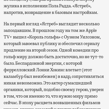
жулика в исполнении Пола Радда. «Ястреб»,
напротив, возвращение к базовым настройкам.
На первый взгляд «Ястреб» выглядит несколько
запоздавшим. В прошлом году на том же Apple
TV+ вышел «Король гольфа» с Оуэном Уилсоном,
который завоевал публику и обеспечил сериалу
продление на второй сезон. Одной комедии про
гольф миру должно быть достаточно, но не тут-то
было. Беспардонной энергии, с которой
феррелловский Лонни Хокинс влетает (этот
каламбур был неизбежен) в кадр, сопротивляться
никак невозможно. Это актер сумасшедшей
органики, который, подобно своему герою, уверен
в том, что он именно то, что нужно миру прямо
сейчас. В эпоху расцвета возвышенных фильмов