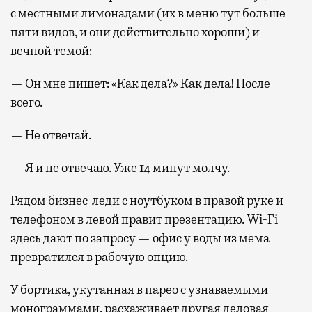
с местными лимонадами (их в меню тут больше
пяти видов, и они действительно хороши) и
вечной темой:
— Он мне пишет: «Как дела?» Как дела! После
всего.
— Не отвечай.
— Я и не отвечаю. Уже 14 минут молчу.
Рядом бизнес-леди с ноутбуком в правой руке и
телефоном в левой правит презентацию. Wi-Fi
здесь дают по запросу — офис у воды из мема
превратился в рабочую опцию.
У бортика, укутанная в парео с узнаваемыми
монограммами, расхаживает другая деловая