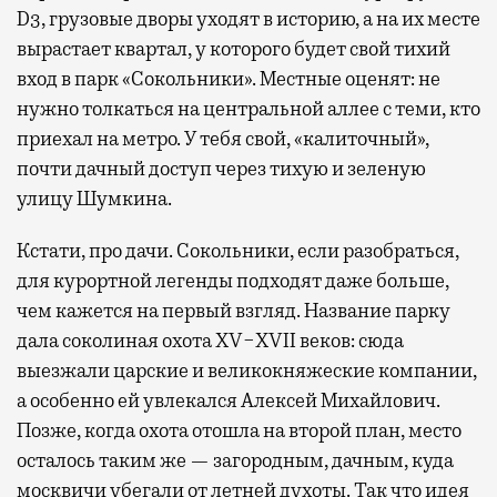
D3, грузовые дворы уходят в историю, а на их месте
вырастает квартал, у которого будет свой тихий
вход в парк «Сокольники». Местные оценят: не
нужно толкаться на центральной аллее с теми, кто
приехал на метро. У тебя свой, «калиточный»,
почти дачный доступ через тихую и зеленую
улицу Шумкина.
Кстати, про дачи. Сокольники, если разобраться,
для курортной легенды подходят даже больше,
чем кажется на первый взгляд. Название парку
дала соколиная охота XV−XVII веков: сюда
выезжали царские и великокняжеские компании,
а особенно ей увлекался Алексей Михайлович.
Позже, когда охота отошла на второй план, место
осталось таким же — загородным, дачным, куда
москвичи убегали от летней духоты. Так что идея