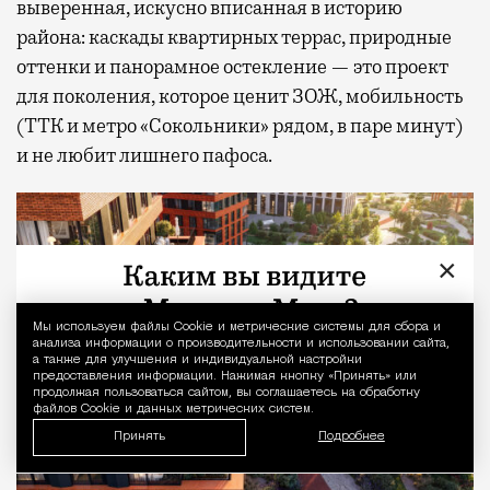
выверенная, искусно вписанная в историю
района: каскады квартирных террас, природные
оттенки и панорамное остекление — это проект
для поколения, которое ценит ЗОЖ, мобильность
(ТТК и метро «Сокольники» рядом, в паре минут)
и не любит лишнего пафоса.
×
Мы используем файлы Сookie и метрические системы для сбора и
Уведомление 
анализа информации о производительности и использовании сайта,
а также для улучшения и индивидуальной настройки
предоставления информации. Нажимая кнопку «Принять» или
продолжая пользоваться сайтом, вы соглашаетесь на обработку
файлов Cookie и данных метрических систем.
Принять
Подробнее