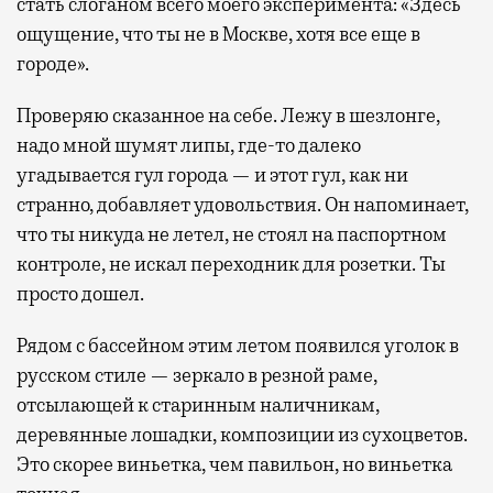
стать слоганом всего моего эксперимента: «Здесь
ощущение, что ты не в Москве, хотя все еще в
городе».
Проверяю сказанное на себе. Лежу в шезлонге,
надо мной шумят липы, где-то далеко
угадывается гул города — и этот гул, как ни
странно, добавляет удовольствия. Он напоминает,
что ты никуда не летел, не стоял на паспортном
контроле, не искал переходник для розетки. Ты
просто дошел.
Рядом с бассейном этим летом появился уголок в
русском стиле — зеркало в резной раме,
отсылающей к старинным наличникам,
деревянные лошадки, композиции из сухоцветов.
Это скорее виньетка, чем павильон, но виньетка