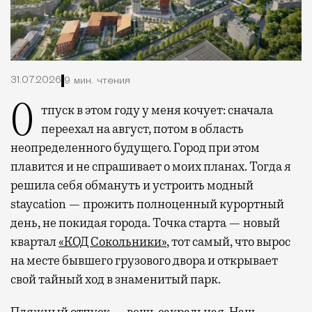
31.07.2026
9 мин. чтения
Отпуск в этом году у меня кочует: сначала
переехал на август, потом в область
неопределенного будущего. Город при этом
плавится и не спрашивает о моих планах. Тогда я
решила себя обмануть и устроить модный
staycation — прожить полноценный курортный
день, не покидая города. Точка старта — новый
квартал
«КОД Сокольники»
, тот самый, что вырос
на месте бывшего грузового двора и открывает
свой тайный ход в знаменитый парк.
Пляжный отпуск — вещь сакральная. Наш