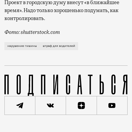
Проект в городскую думу внесут «в ближайшее
время». Надо только хорошенько подумать, как
контролировать.
Фото: shutterstock.com
Мэр говорит, что «отдельные отмороженные автомоби
нарушение тишины
штраф для водителей