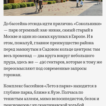
До бассейна отсюда идти прилично. «Сокольники»
— парк огромный: как-никак, самый старый в
Москве и один из самых крупных в Европе. И в
этом, пожалуй, главное преимущество района
перед замкнутым в Садовом кольце центром: там
весь променад — два круга вокруг небольшого
пруда, здесь же — 490 гектаров, которые к тому же
переосмысляют под современные запросы
горожан.
Комплекс бассейнов «Лето в парке» находится в
глубине парка, ближе к Яузе. Полчаса по
тенистым аллеям, мимо велосипедистов, белок и
пенсионеров с их скандинавской ходьбой,