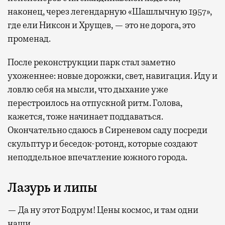
наконец, через легендарную «Шашлычную 1957»,
где ели Никсон и Хрущев, — это не дорога, это
променад.
После реконструкции парк стал заметно
ухоженнее: новые дорожки, свет, навигация. Иду и
ловлю себя на мысли, что дыхание уже
перестроилось на отпускной ритм. Голова,
кажется, тоже начинает поддаваться.
Окончательно сдаюсь в Сиреневом саду посреди
скульптур и беседок-ротонд, которые создают
неподдельное впечатление южного города.
Лазурь и липы
— Да ну этот Бодрум! Цены космос, и там одни
наши.