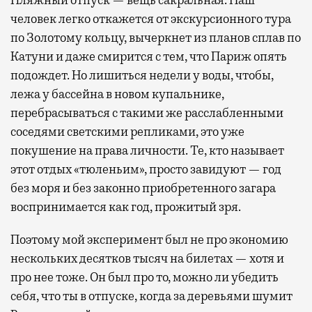
человек легко откажется от экскурсионного тура
по Золотому кольцу, вычеркнет из планов сплав по
Катуни и даже смирится с тем, что Париж опять
подождет. Но лишиться недели у воды, чтобы,
лежа у бассейна в новом купальнике,
перебрасываться с такими же расслабленными
соседями светскими репликами, это уже
покушение на права личности. Те, кто называет
этот отдых «тюленьим», просто завидуют — год
без моря и без законно приобретенного загара
воспринимается как год, прожитый зря.
Поэтому мой эксперимент был не про экономию
нескольких десятков тысяч на билетах — хотя и
про нее тоже. Он был про то, можно ли убедить
себя, что ты в отпуске, когда за деревьями шумит