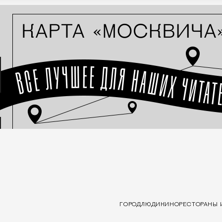
ГОРОД
ЛЮДИ
КИНО
РЕСТОРАНЫ 