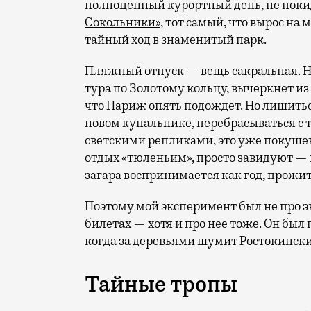
полноценный курортный день, не покид
Сокольники»
, тот самый, что вырос на
тайный ход в знаменитый парк.
Пляжный отпуск — вещь сакральная. Н
тура по Золотому кольцу, вычеркнет из
что Париж опять подождет. Но лишиться
новом купальнике, перебрасываться с
светскими репликами, это уже покушени
отдых «тюленьим», просто завидуют — 
загара воспринимается как год, прожит
Поэтому мой эксперимент был не про э
билетах — хотя и про нее тоже. Он был п
когда за деревьями шумит Ростокински
Тайные тропы