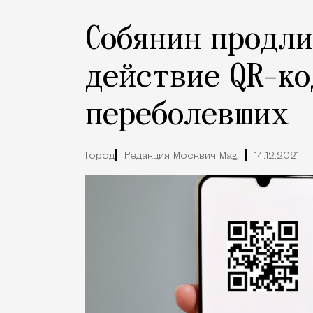
Собянин продли
действие QR-ко
переболевших
Город
Редакция Москвич Mag
14.12.2021