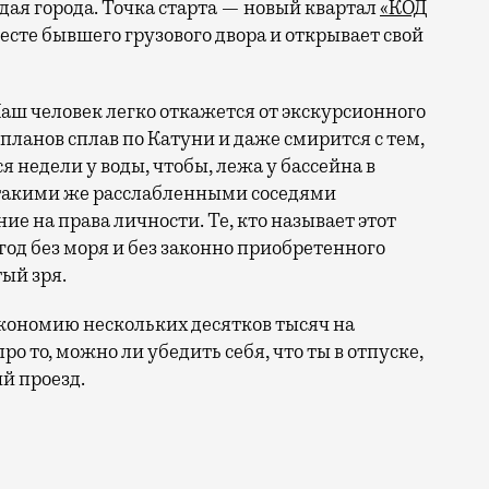
ая города. Точка старта — новый квартал
«КОД
 месте бывшего грузового двора и открывает свой
аш человек легко откажется от экскурсионного
 планов сплав по Катуни и даже смирится с тем,
 недели у воды, чтобы, лежа у бассейна в
 такими же расслабленными соседями
е на права личности. Те, кто называет этот
год без моря и без законно приобретенного
ый зря.
кономию нескольких десятков тысяч на
ро то, можно ли убедить себя, что ты в отпуске,
й проезд.