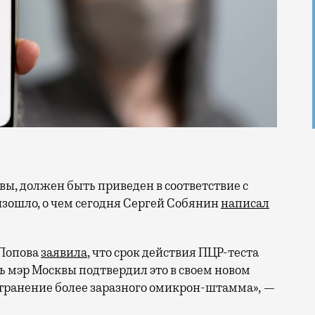
зошло, о чем сегодня Сергей Собянин
написал
 Попова
заявила
, что срок действия ПЦР-теста
рь мэр Москвы подтвердил это в своем новом
транение более заразного омикрон-штамма», —