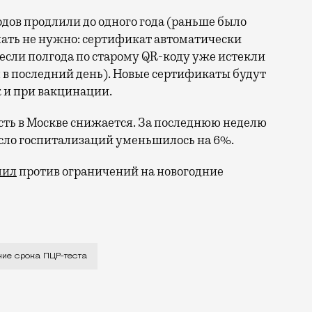
дов продлили до одного года (раньше было
елать не нужно: сертификат автоматически
 если полгода по старому QR-коду уже истекли
я в последний день). Новые сертификаты будут
к и при вакцинации.
сть в Москве снижается. За последнюю неделю
сло госпитализаций уменьшилось на 6%.
пил
против ограничений на новогодние
олжен быть приведен в соответствие с федеральным за
ие срока ПЦР-теста