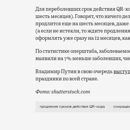
Для переболевших срок действия QR-ко
шесть месяцев). Говорят, что ничего д
продлится еще на шесть месяцев, даже
(а если не истекли, то ждите продлени
оформлять уже сразу на 12 месяцев, ка
По статистике оперштаба, заболеваемо
выявили на 7% меньше заболевших, чи
Владимир Путин в свою очередь
высту
праздники по всей стране.
Фото: shutterstock.com
Указ, действующий на уровне Москвы, д
продление сроков действия QR-кода
сокращен