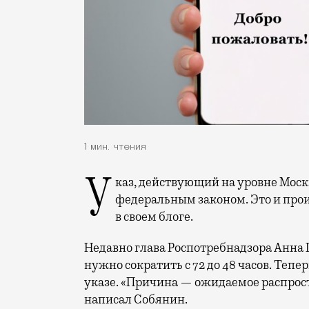
1 мин. чтения
Указ, действующий на уровне Москвы, должен быть приведен в соответствие с
федеральным законом. Это и прои
в своем блоге.
Недавно глава Роспотребнадзора Анна
нужно сократить с 72 до 48 часов. Тепе
указе. «Причина — ожидаемое распрос
написал Собянин.