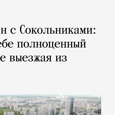
н с Сокольниками:
ебе полноценный
не выезжая из