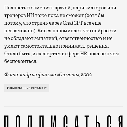
Полностью заменить врачей, парикмахеров или
тренеров ИИ тоже пока не сможет (хотя бы
потому, что стричь через ChatGPT все еще
невозможно). Киося напоминает, что нейросети
не обладают эмпатией, ответственностью и не
умеют самостоятельно принимать решения.
Стало быть, и экспертам в сфере HR пока не о чем
беспокоиться.
Фото: кадр из фильма «Симона», 2002
Ни одна неделя уже не обходится без нового прогно
Искусственный интеллект