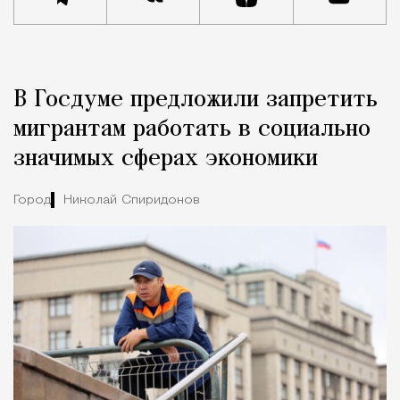
Реклама
Редакция Москвич Mag
В Госдуме предложили запретить
Город
мигрантам работать в социально
значимых сферах экономики
Город
Николай Спиридонов