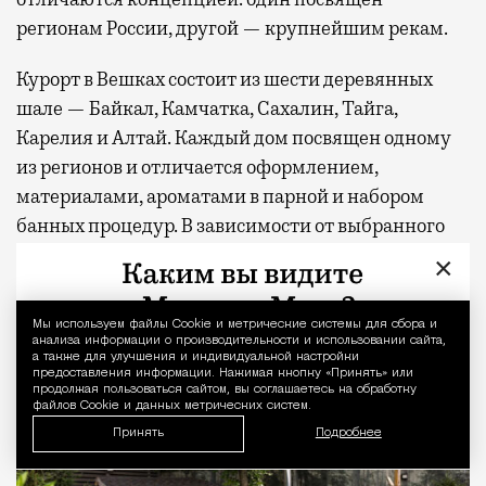
регионам России, другой — крупнейшим рекам.
Курорт в Вешках состоит из шести деревянных
шале — Байкал, Камчатка, Сахалин, Тайга,
Карелия и Алтай. Каждый дом посвящен одному
из регионов и отличается оформлением,
материалами, ароматами в парной и набором
банных процедур. В зависимости от выбранного
шале гостям предлагают хаммам, соляную
×
комнату, бассейн с выходом из парной, купели,
банный двор и зоны отдыха.
Мы используем файлы Сookie и метрические системы для сбора и
Уведомление 
анализа информации о производительности и использовании сайта,
а также для улучшения и индивидуальной настройки
предоставления информации. Нажимая кнопку «Принять» или
продолжая пользоваться сайтом, вы соглашаетесь на обработку
файлов Cookie и данных метрических систем.
Принять
Подробнее