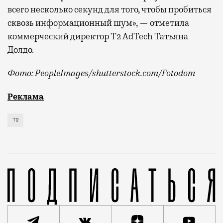
всего несколько секунд для того, чтобы пробиться
сквозь информационный шум», — отметила
коммерческий директор Т2 AdTech Татьяна
Долдо.
Фото: PeopleImages/shutterstock.com/Fotodom
Мобильный оператор Т2 изучил модели интернет-потр
Реклама
Т2