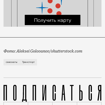
Фото: Aleksei Golovanov/shutterstock.com
Сергей Собянин продолжает публиковать транспортну
самокаты
Транспорт