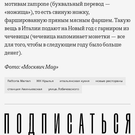
мотивам zampone (буквальный перевод —
«ножища»), то есть свиную ножку,
фаршированную пряным мясным фаршем. Такую
вещь в Италии подают на Новый год с гарниром из
чечевицы (чечевица напоминает монетки — все
для того, чтобы в следующем году было больше
денег).
Фото: «Москвич Mag»
Настоящая итальянская ферма и кафе при ней Fattor
Fattoria Marian
ЖК Крылья
итальянская кухня
новые рестораны
станция Аминьевская
улица Лобачевского