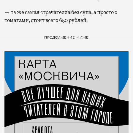
— та же самая страчателла без супа, а просто с
томатами, стоит всего 650 рублей;
ПРОДОЛЖЕНИЕ НИЖЕ