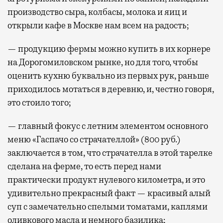
производство сыра, колбасы, молока и яиц и
открыли кафе в Москве нам всем на радость;
— продукцию фермы можно купить в их корнере
на Дорогомиловском рынке, но для того, чтобы
оценить кухню буквально из первых рук, раньше
приходилось мотаться в деревню, и, честно говоря,
это стоило того;
— главный фокус с летним элементом основного
меню «Гаспачо со страчателлой» (800 руб.)
заключается в том, что страчателла в этой тарелке
сделана на ферме, то есть перед нами
практически продукт нулевого километра, и это
удивительно прекрасный факт — красивый алый
суп с замечательно спелыми томатами, каплями
оливкового масла и немного базилика;