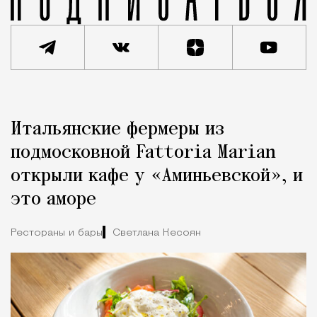
Реклама
Редакция Москвич Mag
Итальянские фермеры из
Город
подмосковной Fattoria Marian
открыли кафе у «Аминьевской», и
это аморе
Рестораны и бары
Светлана Кесоян