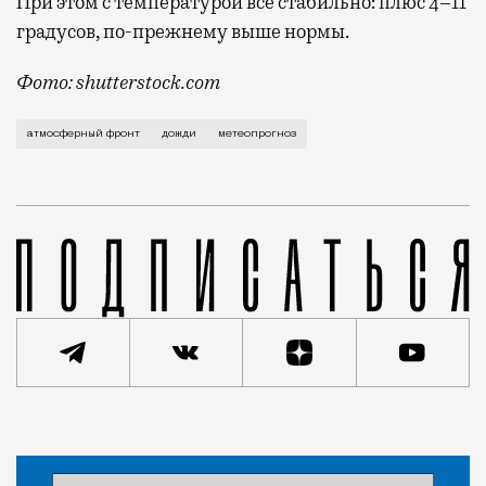
При этом с температурой все стабильно: плюс 4–11
градусов, по-прежнему выше нормы.
Фото: shutterstock.com
Погода вообще намечается ужасная: будет мокро, пас
атмосферный фронт
дожди
метеопрогноз
Статья
Редакция Москвич Mag
Город