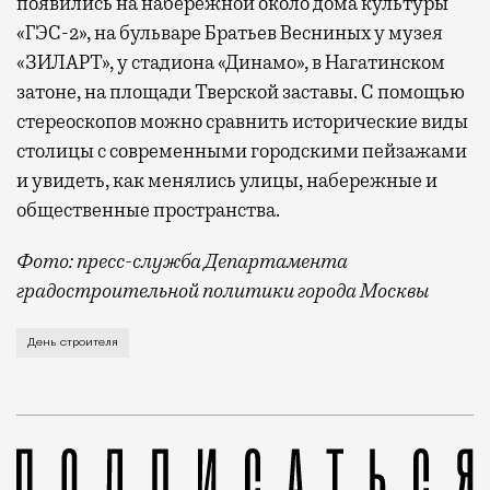
появились на набережной около дома культуры
«ГЭС-2», на бульваре Братьев Весниных у музея
«ЗИЛАРТ», у стадиона «Динамо», в Нагатинском
затоне, на площади Тверской заставы. С помощью
стереоскопов можно сравнить исторические виды
столицы с современными городскими пейзажами
и увидеть, как менялись улицы, набережные и
общественные пространства.
Фото: пресс-служба Департамента
градостроительной политики города Москвы
В этом году профессиональный праздник День строи
День строителя