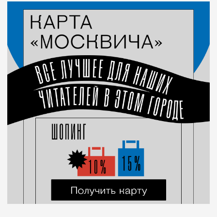
Город