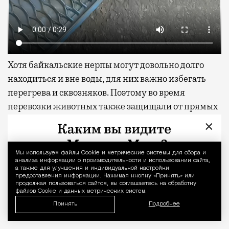
Хотя байкальские нерпы могут довольно долго
находиться и вне воды, для них важно избегать
перегрева и сквозняков. Поэтому во время
перевозки животных также защищали от прямых
солнечных лучей и постоянно следили за их
×
состоянием.
Мы используем файлы Сookie и метрические системы для сбора и
Уведомление 
Сейчас детеныши уже прошли карантин и
анализа информации о производительности и использовании сайта,
а также для улучшения и индивидуальной настройки
адаптацию в океанариуме. По словам
предоставления информации. Нажимая кнопку «Принять» или
специалистов, они чувствуют себя отлично,
продолжая пользоваться сайтом, вы соглашаетесь на обработку
файлов Cookie и данных метрических систем.
активно исследуют новый дом и охотно
Принять
Подробнее
взаимодействуют с киперами.