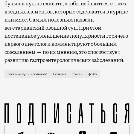
бульона нужно сливать, чтобы избавиться от всех
вредных элементов, которые содержатся в курице
или мясе. Самым полезным назвали
вегетарианский овощной суп. При этом
постепенное уменьшение популярности горячего
первого диетологи комментируют с большим
сожалением — по их мнению, это способствует
развитию гастроэнтерологических заболеваний.
Оказывается, сегодня Международный день супа. Как
любимые супы москвичей
Солянка
том ям
фо бо