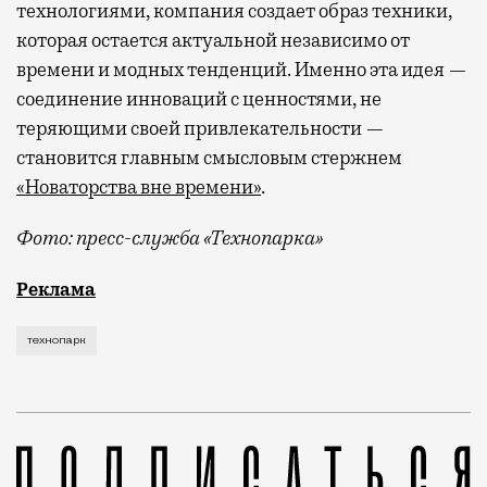
технологиями, компания создает образ техники,
которая остается актуальной независимо от
времени и модных тенденций. Именно эта идея —
соединение инноваций с ценностями, не
теряющими своей привлекательности —
становится главным смысловым стержнем
«Новаторства вне времени»
.
Фото: пресс-служба «Технопарка»
Рекламные кампании техники редко выходят за рамк
Реклама
технопарк