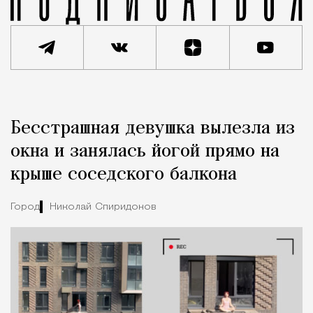
Реклама
Редакция Москвич Mag
Бесстрашная девушка вылезла из
Город
окна и занялась йогой прямо на
крыше соседского балкона
Город
Николай Спиридонов