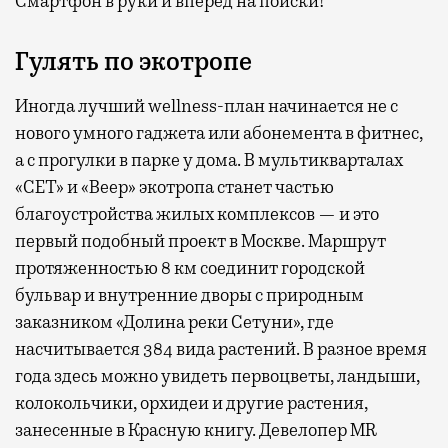
Смартфон в руки и вперед на поиски!
Гулять по экотропе
Иногда лучший wellness-план начинается не с
нового умного гаджета или абонемента в фитнес,
а с прогулки в парке у дома. В мультикварталах
«СЕТ» и «Веер» экотропа станет частью
благоустройства жилых комплексов — и это
первый подобный проект в Москве. Маршрут
протяженностью 8 км соединит городской
бульвар и внутренние дворы с природным
заказником «Долина реки Сетуни», где
насчитывается 384 вида растений. В разное время
года здесь можно увидеть первоцветы, ландыши,
колокольчики, орхидеи и другие растения,
занесенные в Красную книгу. Девелопер MR