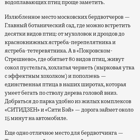
водоплавающих птиц проще заметить.
Излюбленное место московских бердвотчеров —
Главный ботанический сад, где можно встретить
десятки видов птиц: от мухоловок и дроздов до
краснокнижных ястреба-перепелятника и
ястреба-тетеревятника. А в «Покровском-
Стрешнево», где обитает 80 видов птиц, живут
сокол пустельга, хохлатая чернеть (нырковая утка
с эффектным хохолком) и поползень —
единственная птица в наших широтах, которая
умеет бегать по стволу дерева головой вниз.
Добраться до парка удобно из жилых комплексов
«СИТИДЗЕН» и «Сити Бэй» — дорога займет около
15 минут на автомобиле.
Еще одно отличное место для бердвотчинга —