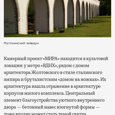
Ростокинский акведук
Камерный проект «МИРА» находится в культовой
локации: у метро «ВДНХ», рядом с домом
архитектора Жолтовского в стиле сталинского
ампира и бруталистским «домом на ножках». Их
архитектура нашла отражение в архитектуре
корпусов жилого комплекса. Центральный
элемент благоустройства уютного внутреннего
двора — бетонный навес изогнутой формы —
тоже вполне может стать темой скетча.