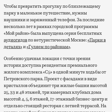
Чтобы превратить прогулку по близлежащему
парку в маленькое путешествие, нужны
наушники и заряженный телефон. За последние
несколько лет в рамках городской программы
«Мой район» была выпущена серия бесплатных
аудиогидов
по нетуристической Москве:
«Парки в
деталях»
и
«Гуляем по районам»
.
Особенно удачная локация с точки зрения
истории доступна резидентам премиального
жилого комплекса «С5»
в одной минуте ходьбы от
Петровского парка. Проект с фасадами в виде
кристаллов объединит три жилые башни высотой
25, 33 и 48 этажей, три камерных клубных дома
высотой 4, 5, 6 этажей, 17-этажный бизнес-центр и
отдельно стоящий ресторан с летней террасой. На