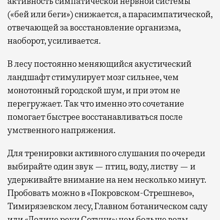
активность симпатической нервной системы
(«бей или беги») снижается, а парасимпатической,
отвечающей за восстановление организма,
наоборот, усиливается.
В лесу постоянно меняющийся акустический
ландшафт стимулирует мозг сильнее, чем
монотонный городской шум, и при этом не
перегружает. Так что именно это сочетание
помогает быстрее восстанавливаться после
умственного напряжения.
Для тренировки активного слушания по очереди
выбирайте один звук — птиц, воду, листву — и
удерживайте внимание на нем несколько минут.
Пробовать можно в «Покровском-Стрешнево»,
Тимирязевском лесу, Главном ботаническом саду
или «Долине реки Сетуни»: чем больше воды,