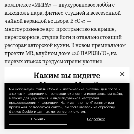
комплексе «МИРА» — двухуровневое лобби с
выходом в парк, фитнес-студией и всесезонной
чайной верандой во дворе. В «С5» —
многоуровневое арт-пространство на крыше,
переговорные, студия йоги и отдельно стоящий
ресторан авторской кухни. В новом премиальном
проекте MR, клубном доме «26 ПАРКВЬЮ», на
первых этажах предусмотрены уютные
пространства для отдыха и деловых встреч, а в
×
закрытом дворе — фитнес-зоны и места для
занятий йогой на свежем воздухе. В составе
Мы используем файлы Сookie и метрические системы для сбора и
Уведомление 
проектов «СЕТ» и «Веер»
появится
первая в Москве
анализа информации о производительности и использовании сайта,
а также для улучшения и индивидуальной настройки
экотропа, встроенная в состав жилых комплексов,
предоставления информации. Нажимая кнопку «Принять» или
продолжая пользоваться сайтом, вы соглашаетесь на обработку
гастрокластер, состоящий из восьми ресторанов и
файлов Cookie и данных метрических систем.
20 фуд-корнеров, а также спортивный комплекс с
Принять
Подробнее
бассейном.