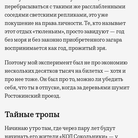
перебрасываться с такими же расслабленными
соседями светскими репликами, это уже
покушение на права личности. Те, кто называет
этот отдых «тюленьим», просто завидуют — год
без моря и без законно приобретенного загара
воспринимается как год, прожитый зря.
Поэтому мой эксперимент был не про экономию
нескольких десятков тысяч на билетах — хотя и
про нее тоже. Он был про то, можно ли убедить
себя, что ты в отпуске, когда за деревьями шумит
Ростокинский проезд.
Тайные тропы
Начинаю утро там, где через пару лет будут
начинать его жители «КОД Сокольники» — у