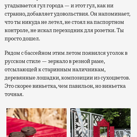
угадывается гул города — и этот гул, как ни
странно, добавляет удовольствия. Он напоминает,
что ты никуда не летел, не стоял на паспортном
контроле, не искал переходник для розетки. Ты
просто дошел.
Рядом с бассейном этим летом появился уголок в
русском стиле — зеркало в резной раме,
отсылающей к старинным наличникам,
деревянные лошадки, композиции из сухоцветов.
Это скорее виньетка, чем павильон, но виньетка
точная.