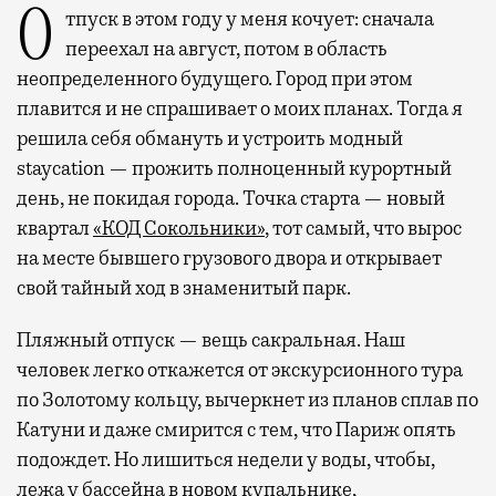
Отпуск в этом году у меня кочует: сначала
переехал на август, потом в область
неопределенного будущего. Город при этом
плавится и не спрашивает о моих планах. Тогда я
решила себя обмануть и устроить модный
staycation — прожить полноценный курортный
день, не покидая города. Точка старта — новый
квартал
«КОД Сокольники»
, тот самый, что вырос
на месте бывшего грузового двора и открывает
свой тайный ход в знаменитый парк.
Пляжный отпуск — вещь сакральная. Наш
человек легко откажется от экскурсионного тура
по Золотому кольцу, вычеркнет из планов сплав по
Катуни и даже смирится с тем, что Париж опять
подождет. Но лишиться недели у воды, чтобы,
лежа у бассейна в новом купальнике,