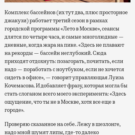
Комплекс бассейнов (их тут два, плюс просторное
джакузи) работает третий сезон в рамках
городской программы «Лето в Москве», сеансы
длятся по четыре часа, и самые многолюдные —
дневные, когда жара на пике. «Здесь не плавают
на рекорды — бассейн неглубокий. Сюда
приходят отдохнуть: позагорать, почитать, если
надо — поработать с ноутбуком, если не хочется
сидеть в офисе», — говорит управляющая Луиза
Кочемасова. И добавляет фразу, которая могла бы
стать слоганом всего моего эксперимента: «Здесь
ощущение, что ты не в Москве, хотя все еще в
городе».
Проверяю сказанное на себе. Лежу в шезлонге,
надо мной шумят липы, где-то далеко