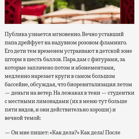
Публика узнается мгновенно. Вечно уставший
папа дрейфует на надувном розовом фламинго.
Его дети тем временем устраивают в детской зоне
шторм в шесть баллов. Пара дам с фигурами, за
которые заплачено потом и абонементами,
медленно нарезает круги в самом большом
бассейне, обсуждая, что биоревитализация летом
— деньги на ветер. На лежаках в тени — студентки
с местными лимонадами (их в меню тут больше
пяти видов, и они действительно хороши) и
вечной темой:
— Он мне пишет: «Как дела?» Как дела! После