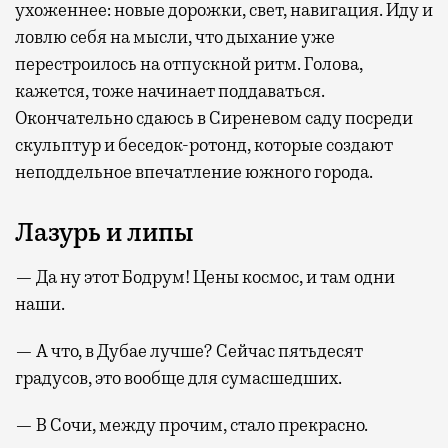
ухоженнее: новые дорожки, свет, навигация. Иду и
ловлю себя на мысли, что дыхание уже
перестроилось на отпускной ритм. Голова,
кажется, тоже начинает поддаваться.
Окончательно сдаюсь в Сиреневом саду посреди
скульптур и беседок-ротонд, которые создают
неподдельное впечатление южного города.
Лазурь и липы
— Да ну этот Бодрум! Цены космос, и там одни
наши.
— А что, в Дубае лучше? Сейчас пятьдесят
градусов, это вообще для сумасшедших.
— В Сочи, между прочим, стало прекрасно.