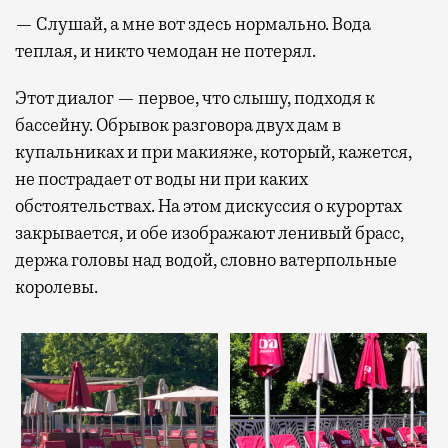
— Слушай, а мне вот здесь нормально. Вода
теплая, и никто чемодан не потерял.
Этот диалог — первое, что слышу, подходя к
бассейну. Обрывок разговора двух дам в
купальниках и при макияже, который, кажется,
не пострадает от воды ни при каких
обстоятельствах. На этом дискуссия о курортах
закрывается, и обе изображают ленивый брасс,
держа головы над водой, словно ватерпольные
королевы.