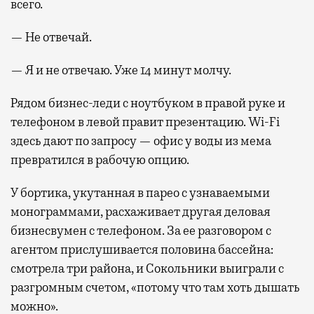
всего.
— Не отвечай.
— Я и не отвечаю. Уже 14 минут молчу.
Рядом бизнес-леди с ноутбуком в правой руке и
телефоном в левой правит презентацию. Wi-Fi
здесь дают по запросу — офис у воды из мема
превратился в рабочую опцию.
У бортика, укутанная в парео с узнаваемыми
монограммами, расхаживает другая деловая
бизнесвумен с телефоном. За ее разговором с
агентом прислушивается половина бассейна:
смотрела три района, и Сокольники выиграли с
разгромным счетом, «потому что там хоть дышать
можно».