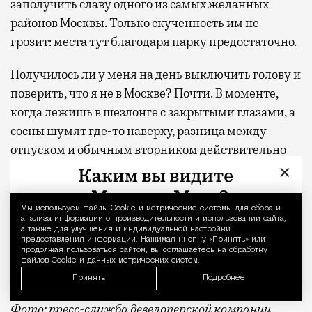
заполучить славу одного из самых желанных
районов Москвы. Только скученность им не
грозит: места тут благодаря парку предостаточно.
Получилось ли у меня на день выключить голову и
поверить, что я не в Москве? Почти. В моменте,
когда лежишь в шезлонге с закрытыми глазами, а
сосны шумят где-то наверху, разница между
отпуском и обычным вторником действительно
×
стирается. Домой я вернулась пешком, а не через
аэропорт, но ощущение осталось то же — будто
только что откуда-то издалека приехала
Мы используем файлы Сookie и метрические системы для сбора и
Уведомление 
анализа информации о производительности и использовании сайта,
отдохнувшей.
а также для улучшения и индивидуальной настройки
предоставления информации. Нажимая кнопку «Принять» или
продолжая пользоваться сайтом, вы соглашаетесь на обработку
С проектной декларацией можно ознакомиться по
файлов Cookie и данных метрических систем.
ссылке
.
Принять
Подробнее
Фото:
пресс-служба девелоперской компании