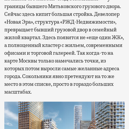
границы бывшего Митьковского грузового двора.
Сейчас здесь кипит большая стройка. Девелопер
«Новая Эра», структура «РЖД-Недвижимости»,
превращает бывший грузовой двор в семейный
жилой квартал. Здесь появится не «еще один ЖК»,
а полноценный кластер с жильем, современными
офисами и торговой галереей. Так когда-то на
карте Москвы только намечались точки, из
которых потом выросли самые желанные адреса
города. Сокольники явно претендуют на то же
место в этом списке, просто в гораздо больших
масштабах.