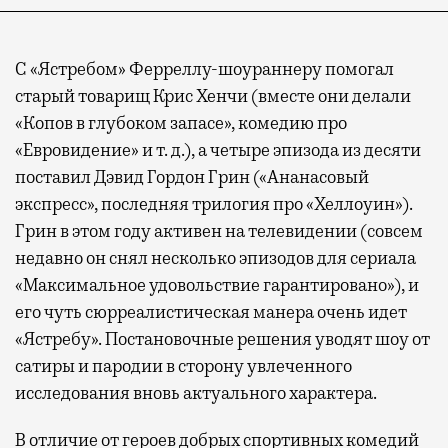
С «Ястребом» Ферреллу-шоураннеру помогал
старый товарищ Крис Хенчи (вместе они делали
«Копов в глубоком запасе», комедию про
«Евровидение» и т. д.), а четыре эпизода из десяти
поставил Дэвид Гордон Грин («Ананасовый
экспресс», последняя трилогия про «Хеллоуин»).
Грин в этом году активен на телевидении (совсем
недавно он снял несколько эпизодов для сериала
«Максимальное удовольствие гарантировано»), и
его чуть сюрреалистическая манера очень идет
«Ястребу». Постановочные решения уводят шоу от
сатиры и пародии в сторону увлеченного
исследования вновь актуального характера.
В отличие от героев добрых спортивных комедий