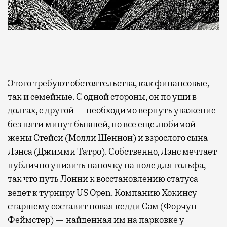
Этого требуют обстоятельства, как финансовые,
так и семейные. С одной стороны, он по уши в
долгах, с другой — необходимо вернуть уважение
без пяти минут бывшей, но все еще любимой
жены Стейси (Молли Шеннон) и взрослого сына
Лэнса (Джимми Татро). Собственно, Лэнс мечтает
публично унизить папочку на поле для гольфа,
так что путь Лонни к восстановлению статуса
ведет к турниру US Open. Компанию Хокинсу-
старшему составит новая кедди Сэм (Форчун
Феймстер) — найденная им на парковке у