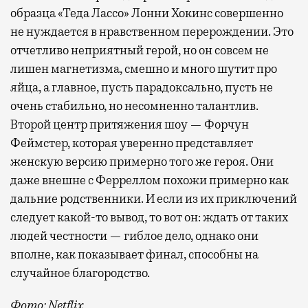
образца «Теда Лассо» Лонни Хокинс совершенно
не нуждается в нравственном перерождении. Это
отчетливо неприятный герой, но он совсем не
лишен магнетизма, смешно и много шутит про
яйца, а главное, пусть парадоксально, пусть не
очень стабильно, но несомненно талантлив.
Второй центр притяжения шоу — Форчун
Феймстер, которая уверенно представляет
женскую версию примерно того же героя. Они
даже внешне с Ферреллом похожи примерно как
дальние родственники. И если из их приключений
следует какой-то вывод, то вот он: ждать от таких
людей честности — гиблое дело, однако они
вполне, как показывает финал, способны на
случайное благородство.
Фото: Netflix