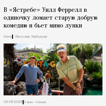
Реклама
Редакция Москвич Mag
В «Ястребе» Уилл Феррелл в
Город
одиночку ломает старую добрую
комедию и бьет мимо лунки
Кино
Ярослав Забалуев
09.08.2026
3 мин. чтения