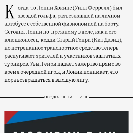
Когда-то Лонни Хокинс (Уилл Феррелл) был
звездой гольфа, разъезжавшей на личном
автобусе с собственной физиономией на борту.
Сегодня Лонни по-прежнему в деле, как и его
клюшконосец-кедди Старый Генри (Кит Дэвид),
но потрепанное транспортное средство теперь
распугивает зрителей и участников заштатных
турниров. Увы, Генри падает замертво прямо во
время очередной игры, и Лонни понимает, что
пора возвращаться в высшую лигу.
ПРОДОЛЖЕНИЕ НИЖЕ