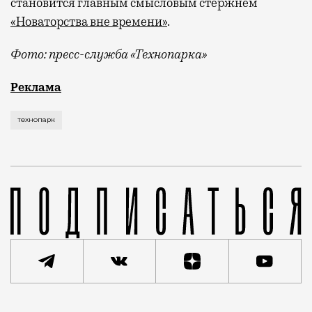
становится главным смысловым стержнем
«Новаторства вне времени»
.
Фото: пресс-служба «Технопарка»
Рекламные кампании техники редко выходят за рамк
Реклама
технопарк