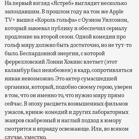
На первый взгляд «Ястреб» выглядит несколько
запоздавшим. В прошлом году на том же Apple
TV+ вышел «Король гольфа» с Оуэном Уилсоном,
который завоевал публику и обеспечил сериалу
продление на второй сезон. Одной комедии про
гольф миру должно быть достаточно, но не тут-то
было. Беспардонной энергии, с которой
феррелловский Лонни Хокинс влетает (этот
каламбур был неизбежен) в кадр, сопротивляться
никак невозможно. Это актер сумасшедшей
органики, который, подобно своему герою, уверен
в том, что он именно то, что нужно миру прямо
сейчас. В эпоху расцвета возвышенных фильмов
ужасов, кринж-комедий и других лабораторных
жанров скабрезный и наглый подход к юмору
смотрится и вправду освежающе. Или, во всяком
случае, уместно.