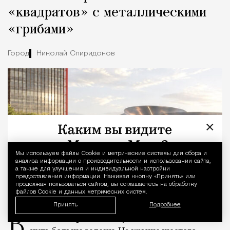
«квадратов» с металлическими
«грибами»
Город
Николай Спиридонов
×
Мы используем файлы Сookie и метрические системы для сбора и
Уведомление 
анализа информации о производительности и использовании сайта,
а также для улучшения и индивидуальной настройки
предоставления информации. Нажимая кнопку «Принять» или
продолжая пользоваться сайтом, вы соглашаетесь на обработку
файлов Cookie и данных метрических систем.
09.08.2026
1 мин. чтения
Принять
Подробнее
В «Сити» скоро станет чуть меньше стекла и