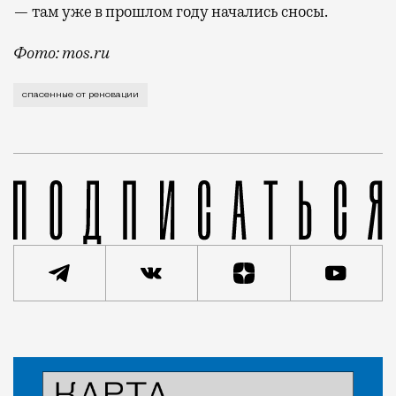
— там уже в прошлом году начались сносы.
Фото: mos.ru
Под программу, как известно, попадают не только «
спасенные от реновации
Статья
Редакция Москвич Mag
Город