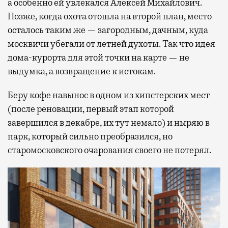
а особенно ей увлекался Алексей Михайлович.
Позже, когда охота отошла на второй план, место
осталось таким же — загородным, дачным, куда
москвичи убегали от летней духоты. Так что идея
дома-курорта для этой точки на карте — не
выдумка, а возвращение к истокам.
Беру кофе навынос в одном из хипстерских мест
(после реновации, первый этап которой
завершился в декабре, их тут немало) и ныряю в
парк, который сильно преобразился, но
старомосковского очарования своего не потерял.