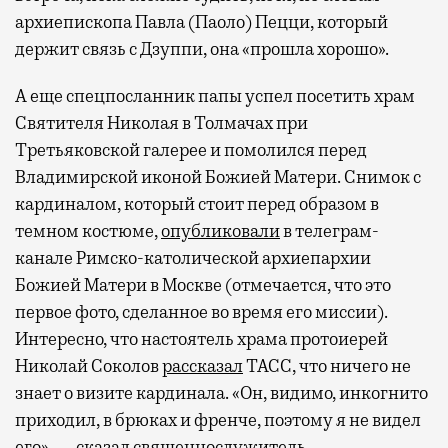
архиепископа Павла (Паоло) Пецци, который
держит связь с Дзуппи, она «прошла хорошо».
А еще спецпосланник папы успел посетить храм
Святителя Николая в Толмачах при
Третьяковской галерее и помолился перед
Владимирской иконой Божией Матери. Снимок с
кардиналом, который стоит перед образом в
темном костюме,
опубликовали
в телеграм-
канале Римско-католической архиепархии
Божией Матери в Москве (отмечается, что это
первое фото, сделанное во время его миссии).
Интересно, что настоятель храма протоиерей
Николай Соколов
рассказал
ТАСС, что ничего не
знает о визите кардинала. «Он, видимо, инкогнито
приходил, в брюках и френче, поэтому я не видел
его», — сказал священнослужитель.