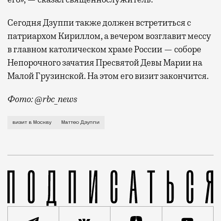
Сегодня Дзуппи также должен встретиться с
патриархом Кириллом, а вечером возглавит мессу
в главном католическом храме России — соборе
Непорочного зачатия Пресвятой Девы Марии на
Малой Грузинской. На этом его визит закончится.
Фото: @rbc_news
Председатель Конференции итальянских епископов ка
визит в Москву
Маттео Дзуппи