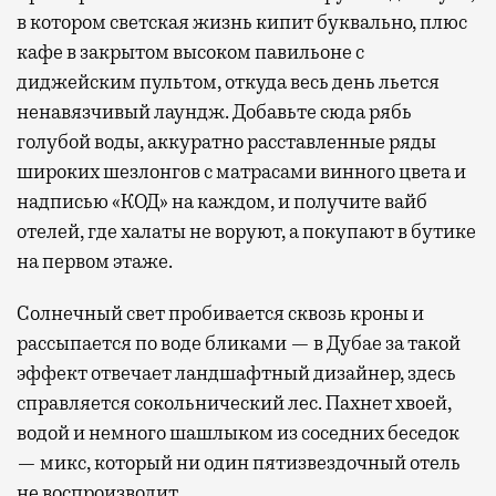
в котором светская жизнь кипит буквально, плюс
кафе в закрытом высоком павильоне с
диджейским пультом, откуда весь день льется
ненавязчивый лаундж. Добавьте сюда рябь
голубой воды, аккуратно расставленные ряды
широких шезлонгов с матрасами винного цвета и
надписью «КОД» на каждом, и получите вайб
отелей, где халаты не воруют, а покупают в бутике
на первом этаже.
Солнечный свет пробивается сквозь кроны и
рассыпается по воде бликами — в Дубае за такой
эффект отвечает ландшафтный дизайнер, здесь
справляется сокольнический лес. Пахнет хвоей,
водой и немного шашлыком из соседних беседок
— микс, который ни один пятизвездочный отель
не воспроизводит.