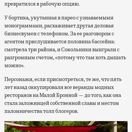
превратился в рабочую опцию.
У бортика, укутанная в парео с узнаваемыми
монограммами, расхаживает другая деловая
бизнесвумен с телефоном. За ее разговором с
агентом прислушивается половина бассейна:
смотрела три района, и Сокольники выиграли с
разгромным счетом, «потому что там хоть дышать
можно».
Персонажи, если присмотреться, те же, что пять
лет назад оккупировали все веранды модных
ресторанов на Малой Бронной — до того, как она
стала заложницей собственной славы и местом
паломничества толп блогеров.