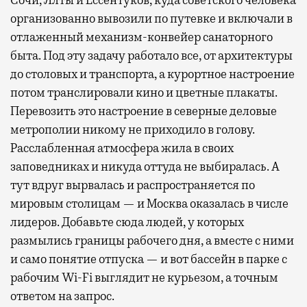
Сочи, Ялты и Ессентуков, куда советского человека
организованно вывозили по путевке и включали в
отлаженный механизм-конвейер санаторного
быта. Под эту задачу работало все, от архитектуры
до столовых и транспорта, а курортное настроение
потом транслировали кино и цветные плакаты.
Перевозить это настроение в северные деловые
метрополии никому не приходило в голову.
Расслабленная атмосфера жила в своих
заповедниках и никуда оттуда не выбиралась. А
тут вдруг вырвалась и распространяется по
мировым столицам — и Москва оказалась в числе
лидеров. Добавьте сюда людей, у которых
размылись границы рабочего дня, а вместе с ними
и само понятие отпуска — и вот бассейн в парке с
рабочим Wi-Fi выглядит не курьезом, а точным
ответом на запрос.