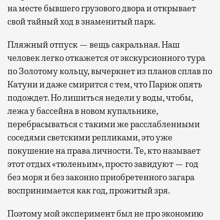
на месте бывшего грузового двора и открывает
свой тайный ход в знаменитый парк.
Пляжный отпуск — вещь сакральная. Наш
человек легко откажется от экскурсионного тура
по Золотому кольцу, вычеркнет из планов сплав по
Катуни и даже смирится с тем, что Париж опять
подождет. Но лишиться недели у воды, чтобы,
лежа у бассейна в новом купальнике,
перебрасываться с такими же расслабленными
соседями светскими репликами, это уже
покушение на права личности. Те, кто называет
этот отдых «тюленьим», просто завидуют — год
без моря и без законно приобретенного загара
воспринимается как год, прожитый зря.
Поэтому мой эксперимент был не про экономию