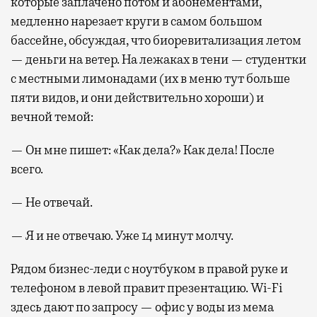
которые заплачено потом и абонементами,
медленно нарезает круги в самом большом
бассейне, обсуждая, что биоревитализация летом
— деньги на ветер. На лежаках в тени — студентки
с местными лимонадами (их в меню тут больше
пяти видов, и они действительно хороши) и
вечной темой:
— Он мне пишет: «Как дела?» Как дела! После
всего.
— Не отвечай.
— Я и не отвечаю. Уже 14 минут молчу.
Рядом бизнес-леди с ноутбуком в правой руке и
телефоном в левой правит презентацию. Wi-Fi
здесь дают по запросу — офис у воды из мема