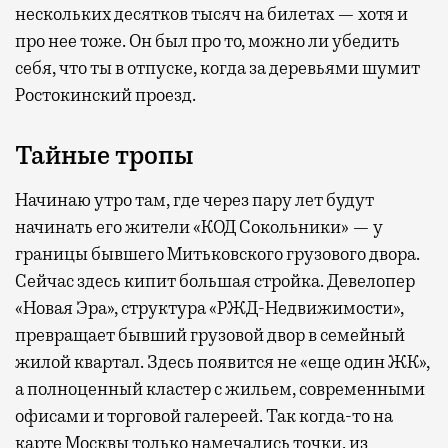
нескольких десятков тысяч на билетах — хотя и
про нее тоже. Он был про то, можно ли убедить
себя, что ты в отпуске, когда за деревьями шумит
Ростокинский проезд.
Тайные тропы
Начинаю утро там, где через пару лет будут
начинать его жители «КОД Сокольники» — у
границы бывшего Митьковского грузового двора.
Сейчас здесь кипит большая стройка. Девелопер
«Новая Эра», структура «РЖД-Недвижимости»,
превращает бывший грузовой двор в семейный
жилой квартал. Здесь появится не «еще один ЖК»,
а полноценный кластер с жильем, современными
офисами и торговой галереей. Так когда-то на
карте Москвы только намечались точки, из