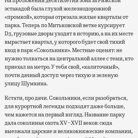
На протяжении десятилетий зона за Рижской
эстакадой была глухой железнодорожной
«промкой», которая отрезала жилые кварталы от
парка. Теперь по Митьковской ветке курсирует
D3, грузовые дворы уходят в историю, а на их месте
вырастает квартал, у которого будет свой тихий
вход в парк «Сокольники». Местные оценят: не
нужно толкаться на центральной аллее с теми, кто
приехал на метро. У тебя свой, «калиточный»,
почти дачный доступ через тихую и зеленую
улицу Шумкина.
Кстати, про дачи. Сокольники, если разобраться,
для курортной легенды подходят даже больше,
чем кажется на первый взгляд. Название парку
дала соколиная охота XV−XVII веков: сюда
выезжали царские и великокняжеские компании,