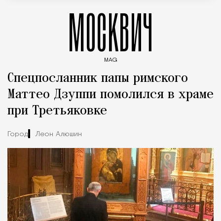
МОСКВИЧ
MAG
Введите ключевые слова для поиска статей
Спецпосланник папы римского
Маттео Дзуппи помолился в храме
при Третьяковке
Город
Леон Алюшин