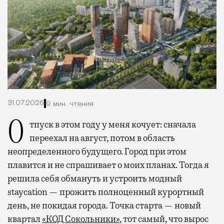
31.07.2026
9 мин. чтения
Отпуск в этом году у меня кочует: сначала
переехал на август, потом в область
неопределенного будущего. Город при этом
плавится и не спрашивает о моих планах. Тогда я
решила себя обмануть и устроить модный
staycation — прожить полноценный курортный
день, не покидая города. Точка старта — новый
квартал
«КОД Сокольники»
, тот самый, что вырос