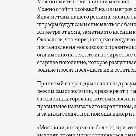
Можно выйти в ближайший магазин — х
Можно отойти с собакой на 100 метров от
Зная методы нашего режима, можно бы
штрафы будут сами списываться с банко
101 метре от дома, заметив это на снимк
Оказалось, что меры, которые введут с
постановления московского правитель
они именно на тех, кто игнорирует все 
старшее поколение, которое разгуливае
родные просят послушать их и остаться
Принятый вчера в думе закон подразум
режим самоизоляции, в размере от 4 тыс
зараженных горожан, которым врачи пр
правильнее называть это карантином, а
и за ними следят при помощи камер и 
«Москвичи, которые не болеют, при этом
выходят, то они могут столкнуться с н