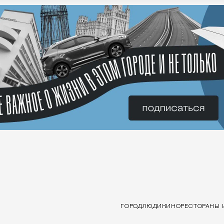
ГОРОД
ЛЮДИ
КИНО
РЕСТОРАНЫ 