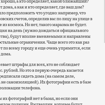
орошо, а кто определяет, какой ближайший?
 дома, а как и кто определяет, где ваш дом?
ло предположить что угодно: например, что
вских счетов, определив вас по лицу на улице в
е из космоса. Но нет, такого маразма не будет.
о дня на день (нужно дождаться официального
ства), будут вполне вменяемыми и направлены
остальные ограничения. Чаще всего это как раз
т по всему городу и еще очень упрямится, если
 дома.
евает штрафы для всех, кто не соблюдает
. рублей. Но это в первую очередь касается
едписали сидеть дома (на самом деле,
 не самоизоляцией). Их фотографии есть в базе
геолокации телефона.
 их фотографий нет в базах, но если они
арядом полиции, Росгвардии, которые будут