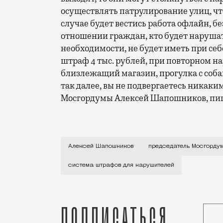
осуществлять патрулирование улиц, чт
случае будет вестись работа офлайн, бе
отношении граждан, кто будет нарушат
необходимости, не будет иметь при се
штраф 4 тыс. рублей, при повторном на
близлежащий магазин, прогулка с собак
так далее, вы не подвергаетесь никак
Мосгордумы Алексей Шапошников, пи
С самого начала всеобщей изоляции и п
Алексей Шапошников
председатель Мосгорду
система штрафов для нарушителей
Подписаться