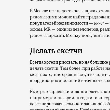
В Москве нет недостатка в парках, стол
рядом с ними можно найти предложен
покупателей недвижимости — 55%* — г
зонам.
MR
— один из девелоперов, реа
рядом с парками. Мы изучили, чем в ни
Делать скетчи
Всегда хотели рисовать, но на большие
делать скетчи. Тем более, при работе 
мозг постоянно сравнивает, что видит г
координацию движений и точность во
Быстрые зарисовки можно делать в парк
например смена времен года или инте
вовсе нарисовать комикс о забавной со
трогательный старичок. Чтобы начать, 