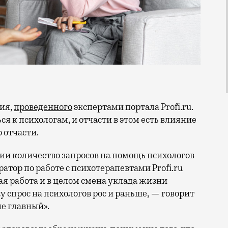
ния,
проведенного
экспертами портала Profi.ru.
я к психологам, и отчасти в этом есть влияние
 отчасти.
ии количество запросов на помощь психологов
атор по работе с психотерапевтами Profi.ru
ая работа и в целом смена уклада жизни
у спрос на психологов рос и раньше, — говорит
не главный».