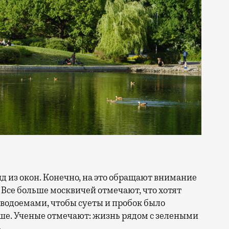
 Все больше москвичей отмечают, что хотят
 водоемами, чтобы суеты и пробок было
ше. Ученые отмечают: жизнь рядом с зелеными
.