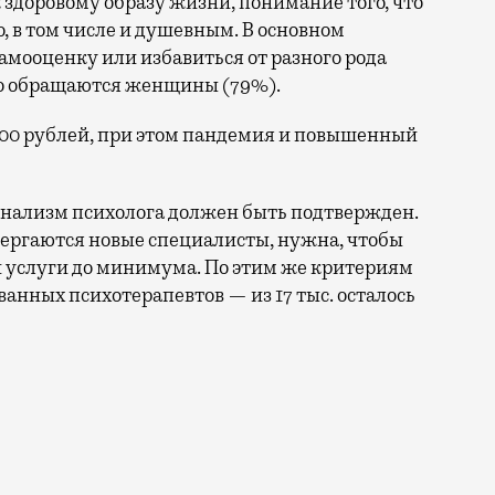
здоровому образу жизни, понимание того, что
, в том числе и душевным. В основном
мооценку или избавиться от разного рода
его обращаются женщины (79%).
500 рублей, при этом пандемия и повышенный
онализм психолога должен быть подтвержден.
ергаются новые специалисты, нужна, чтобы
й услуги до минимума. По этим же критериям
анных психотерапевтов — из 17 тыс. осталось
 проведенного экспертами портала Profi.ru. Да, моск