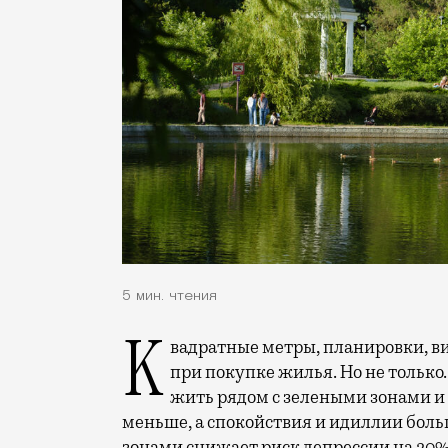
5 мин. чтения
Квадратные метры, планировки, вид из окон. Конечно, на это обращают внимание
при покупке жилья. Но не только.
жить рядом с зелеными зонами и
меньше, а спокойствия и идиллии боль
зонами снижает риск депрессии на 20%