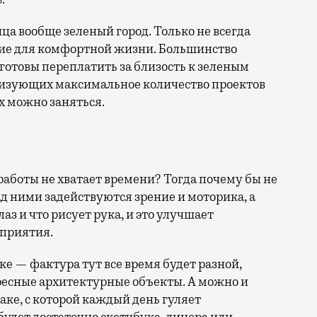
ица вообще зеленый город. Только не всегда
ие для комфортной жизни. Большинство
отовы переплатить за близость к зеленым
лизующих максимальное количество проектов
х можно заняться.
 работы не хватает времени? Тогда почему бы не
над ними задействуются зрение и моторика, а
лаз и что рисует рука, и это улучшает
сприятия.
е — фактура тут все время будет разной,
ресные архитектурные объекты. А можно и
баке, с которой каждый день гуляет
будет достаточно скетчбука, линера или