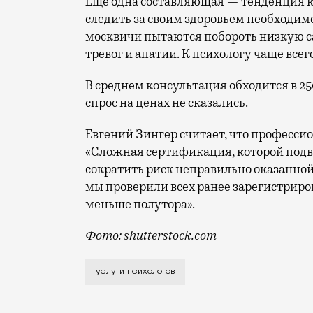
Еще одна составляющая — тенденция к 
следить за своим здоровьем необходимо
москвичи пытаются побороть низкую са
тревог и апатии. К психологу чаще вс
В среднем консультация обходится в 2
спрос на ценах не сказались.
Евгений Зингер считает, что професси
«Сложная сертификация, которой подв
сократить риск неправильно оказанно
мы проверили всех ранее зарегистриров
меньше полутора».
Фото: shutterstock.com
Это один из результатов исследования,
услуги психологов