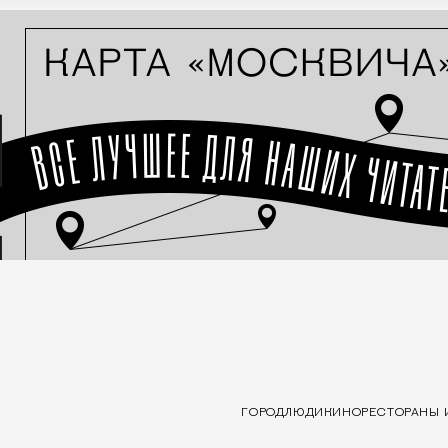
ГОРОД
ЛЮДИ
КИНО
РЕСТОРАНЫ 