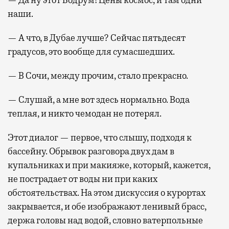
— Да ну этот Бодрум! Цены космос, и там одни
наши.
— А что, в Дубае лучше? Сейчас пятьдесят
градусов, это вообще для сумасшедших.
— В Сочи, между прочим, стало прекрасно.
— Слушай, а мне вот здесь нормально. Вода
теплая, и никто чемодан не потерял.
Этот диалог — первое, что слышу, подходя к
бассейну. Обрывок разговора двух дам в
купальниках и при макияже, который, кажется,
не пострадает от воды ни при каких
обстоятельствах. На этом дискуссия о курортах
закрывается, и обе изображают ленивый брасс,
держа головы над водой, словно ватерпольные