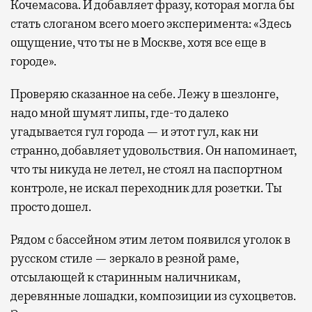
Кочемасова. И добавляет фразу, которая могла бы
стать слоганом всего моего эксперимента: «Здесь
ощущение, что ты не в Москве, хотя все еще в
городе».
Проверяю сказанное на себе. Лежу в шезлонге,
надо мной шумят липы, где-то далеко
угадывается гул города — и этот гул, как ни
странно, добавляет удовольствия. Он напоминает,
что ты никуда не летел, не стоял на паспортном
контроле, не искал переходник для розетки. Ты
просто дошел.
Рядом с бассейном этим летом появился уголок в
русском стиле — зеркало в резной раме,
отсылающей к старинным наличникам,
деревянные лошадки, композиции из сухоцветов.