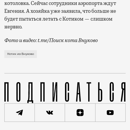
котоловка. Сейчас сотрудники аэропорта ждут
Евгения. А хозяйка уже заявила, что больше не
будет пытаться летать с Котиком — слишком
нервно.
Фото и видео: t.me/Поиск кота Внуково
Кот по кличке Котик пропал вечером 4 июля в термин
Котик из Внуково