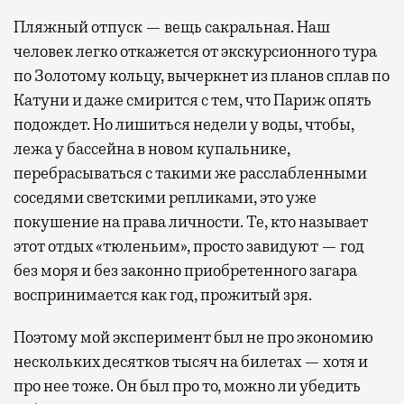
Пляжный отпуск — вещь сакральная. Наш
человек легко откажется от экскурсионного тура
по Золотому кольцу, вычеркнет из планов сплав по
Катуни и даже смирится с тем, что Париж опять
подождет. Но лишиться недели у воды, чтобы,
лежа у бассейна в новом купальнике,
перебрасываться с такими же расслабленными
соседями светскими репликами, это уже
покушение на права личности. Те, кто называет
этот отдых «тюленьим», просто завидуют — год
без моря и без законно приобретенного загара
воспринимается как год, прожитый зря.
Поэтому мой эксперимент был не про экономию
нескольких десятков тысяч на билетах — хотя и
про нее тоже. Он был про то, можно ли убедить