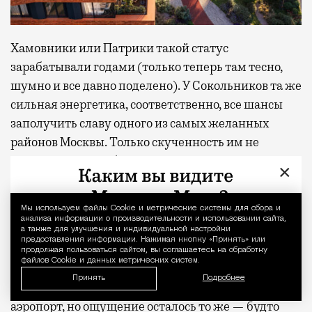
Хамовники или Патрики такой статус
зарабатывали годами (только теперь там тесно,
шумно и все давно поделено). У Сокольников та же
сильная энергетика, соответственно, все шансы
заполучить славу одного из самых желанных
районов Москвы. Только скученность им не
грозит: места тут благодаря парку предостаточно.
×
Получилось ли у меня на день выключить голову и
Мы используем файлы Сookie и метрические системы для сбора и
Уведомление 
поверить, что я не в Москве? Почти. В моменте,
анализа информации о производительности и использовании сайта,
когда лежишь в шезлонге с закрытыми глазами, а
а также для улучшения и индивидуальной настройки
предоставления информации. Нажимая кнопку «Принять» или
сосны шумят где-то наверху, разница между
продолжая пользоваться сайтом, вы соглашаетесь на обработку
файлов Cookie и данных метрических систем.
отпуском и обычным вторником действительно
Принять
Подробнее
стирается. Домой я вернулась пешком, а не через
аэропорт, но ощущение осталось то же — будто