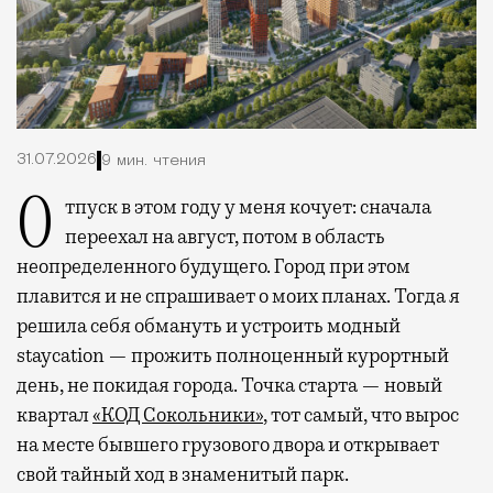
31.07.2026
9 мин. чтения
Отпуск в этом году у меня кочует: сначала
переехал на август, потом в область
неопределенного будущего. Город при этом
плавится и не спрашивает о моих планах. Тогда я
решила себя обмануть и устроить модный
staycation — прожить полноценный курортный
день, не покидая города. Точка старта — новый
квартал
«КОД Сокольники»
, тот самый, что вырос
на месте бывшего грузового двора и открывает
свой тайный ход в знаменитый парк.