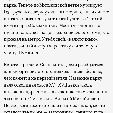
парка. Теперь по Митьковской ветке курсирует
D3, грузовые дворы уходят в историю, а на их месте
вырастает квартал, у которого будет свой тихий
вход в парк «Сокольники». Местные оценят: не
нужно толкаться на центральной аллее с теми, кто
приехал на метро. У тебя свой, «калиточный»,
почти дачный доступ через тихую и зеленую
улицу Шумкина.
Кстати, про дачи. Сокольники, если разобраться,
для курортной легенды подходят даже больше,
чем кажется на первый взгляд. Название парку
дала соколиная охота XV−XVII веков: сюда
выезжали царские и великокняжеские компании,
а особенно ей увлекался Алексей Михайлович.
Позже, когда охота отошла на второй план, место
осталось таким же — загородным, дачным, куда