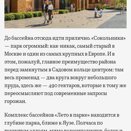
До бассейна отсюда идти прилично. «Сокольники»
— парк огромный: как-никак, самый старый в
Москве и один из самых крупных в Европе. И в
этом, пожалуй, главное преимущество района
перед замкнутым в Садовом кольце центром: там
весь променад — два круга вокруг небольшого
пруда, здесь же — 490 гектаров, которые к тому же
переосмысляют под современные запросы
горожан.
Комплекс бассейнов «Лето в парке» находится в
глубине парка, ближе к Яузе. Полчаса по
тенистым аллеям, мимо велосипедистов, белок и