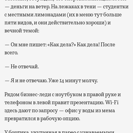
— деньги на ветер. На лежаках в тени — студентки
с местными лимонадами (их в меню тут больше
пяти видов, и они действительно хороши) и
вечной темой:
— Он мне пишет: «Как дела?» Как дела! После
всего.
— Не отвечай.
— Я и не отвечаю. Уже 14 минут молчу.
Рядом бизнес-леди с ноутбуком в правой руке и
телефоном в левой правит презентацию. Wi-Fi
здесь дают по запросу — офис у воды из мема
превратился в рабочую опцию.
У бортика, укутанная в парео с узнаваемыми