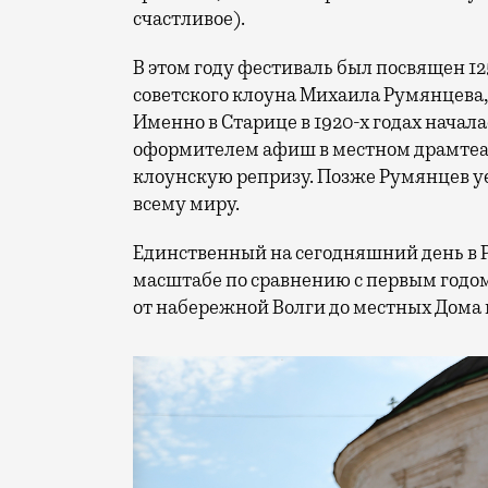
счастливое).
В этом году фестиваль был посвящен 1
советского клоуна Михаила Румянцева
Именно в Старице в 1920-х годах начала
оформителем афиш в местном драмтеат
клоунскую репризу. Позже Румянцев уех
всему миру.
Единственный на сегодняшний день в 
масштабе по сравнению с первым годом
от набережной Волги до местных Дома 