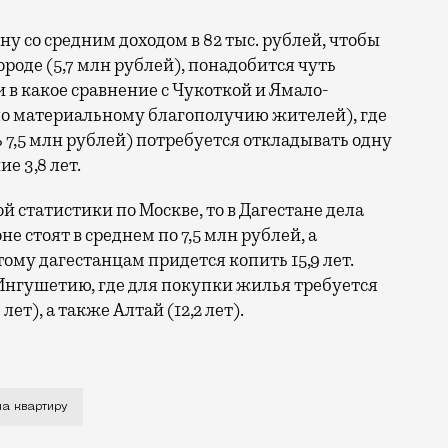
у со средним доходом в 82 тыс. рублей, чтобы
ороде (5,7 млн рублей), понадобится чуть
ни в какое сравнение с Чукоткой и Ямало-
о материальному благополучию жителей), где
 7,5 млн рублей) потребуется откладывать одну
е 3,8 лет.
ой статистики по Москве, то в Дагестане дела
е стоят в среднем по 7,5 млн рублей, а
тому дагестанцам придется копить 15,9 лет.
Ингушетию, где для покупки жилья требуется
 лет), а также Алтай (12,2 лет).
р», который провел исследование, основанное на соотно
на квартиру