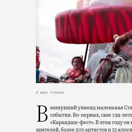
4 мин. чтения
В минувший уикенд маленькая Старица в Тверской области отметила сразу два
события. Во-первых, свое 729-ле
«Карандаш-фест». В этом году он 
зрителей, более 300 артистов и 13 клоу