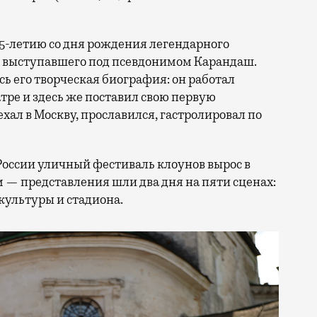
25-летию со дня рождения легендарного
, выступавшего под псевдонимом Карандаш.
сь его творческая биография: он работал
ре и здесь же поставил свою первую
ал в Москву, прославился, гастролировал по
России уличный фестиваль клоунов вырос в
 — представления шли два дня на пяти сценах:
культуры и стадиона.