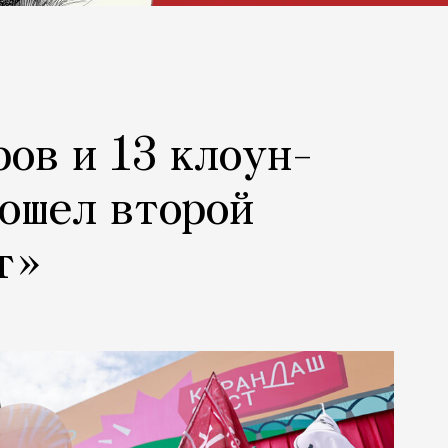
ров и 13 клоун-
рошел второй
т»