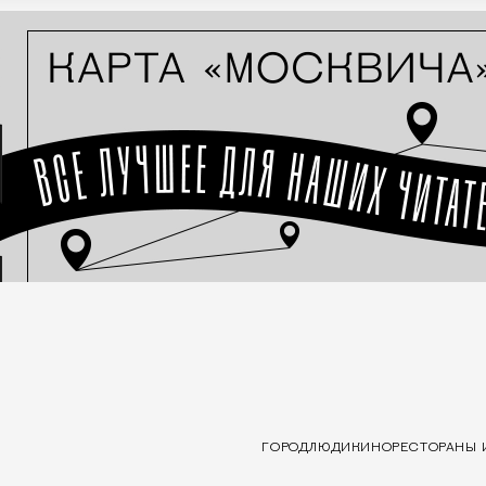
ГОРОД
ЛЮДИ
КИНО
РЕСТОРАНЫ 