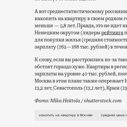
А вот среднестатистическому россиянин
накопить на квартиру в своем родном г
меньше — 5,8 лет. Правда, это не идет 
Ненецким округом (лидеры
рейтинга
п
для покупки жилья (средняя стоимость
зарплату (162—168 тыс. рублей) в течени
К слову, если вы расстроились из-за так
обстоят гораздо хуже. Квартиры в регион
зарплаты на уровне 40 тыс. рублей, поэ
Москва в этом плане также опережает 
13,2 лет, Севастополь (13,1 лет), Крым (13
Фото: Mika Heittola / shutterstock.com
Такие данные приводит сайт «Мир кварти
накопить на квартиру в Москве
средняя цена 