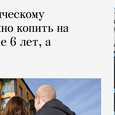
ическому
но копить на
е 6 лет, а