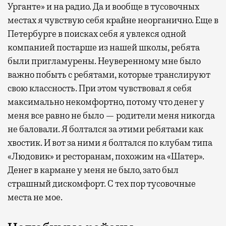
Урганте» и на радио. Да и вообще в тусовочных
местах я чувствую себя крайне неорганично. Еще в
Петербурге в поисках себя я увлекся одной
компанией постарше из нашей школы, ребята
были пригламурены. Неуверенному мне было
важно побыть с ребятами, которые транслируют
свою классность. При этом чувствовал я себя
максимально некомфортно, потому что денег у
меня все равно не было — родители меня никогда
не баловали. Я болтался за этими ребятами как
хвостик. И вот за ними я болтался по клубам типа
«Людовик» и ресторанам, похожим на «Шатер».
Денег в кармане у меня не было, зато был
страшный дискомфорт. С тех пор тусовочные
места не мое.