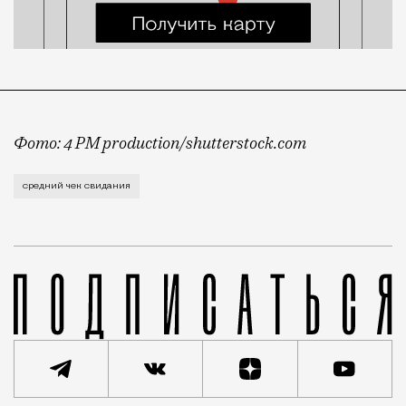
Фото: 4 PM production/shutterstock.com
Аналитики сервиса 2ГИС провели масштабное исследов
средний чек свидания