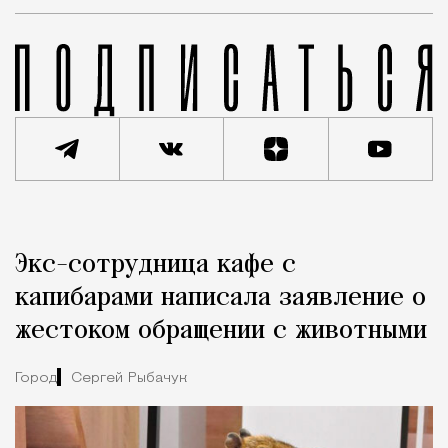
Реклама
Редакция Москвич Mag
Экс-сотрудница кафе с
Город
капибарами написала заявление о
жестоком обращении с животными
Город
Сергей Рыбачук