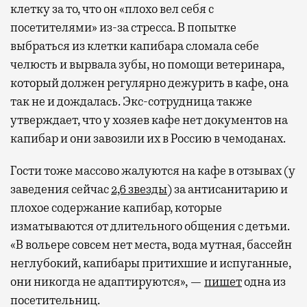
клетку за то, что он «плохо вел себя с
посетителями» из-за стресса. В попытке
выбраться из клетки капибара сломала себе
челюсть и вырвала зубы, но помощи ветеринара,
который должен регулярно дежурить в кафе, она
так не и дождалась. Экс-сотрудница также
утверждает, что у хозяев кафе нет документов на
капибар и они завозили их в Россию в чемоданах.
Гости тоже массово жалуются на кафе в отзывах (у
заведения сейчас
2,6 звезды
) за антисанитарию и
плохое содержание капибар, которые
изматываются от длительного общения с детьми.
«В вольере совсем нет места, вода мутная, бассейн
неглубокий, капибары притихшие и испуганные,
они никогда не адаптируются», —
пишет
одна из
посетительниц.