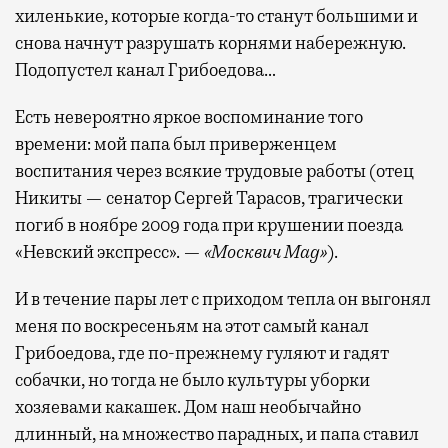
хиленькие, которые когда-то станут большими и
снова начнут разрушать корнями набережную.
Подопустел канал Грибоедова…
Есть невероятно яркое воспоминание того
времени: мой папа был приверженцем
воспитания через всякие трудовые работы (отец
Никиты — сенатор Сергей Тарасов, трагически
погиб в ноябре 2009 года при крушении поезда
«Невский экспресс». —
«Москвич Mag»
).
И в течение пары лет с приходом тепла он выгонял
меня по воскресеньям на этот самый канал
Грибоедова, где по-прежнему гуляют и гадят
собачки, но тогда не было культуры уборки
хозяевами какашек. Дом наш необычайно
длинный, на множество парадных, и папа ставил