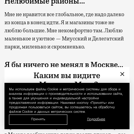
Нелюбимые районы…
Мне не нравится все глобальное, где надо далеко
из конца в конец идти. Я и магазины тоже не
люблю большие. Мне некомфортно там. Люблю
маленькое и уютное — Миусский и Делегатский
парки, миленько и скромненько.
Я бы ничего не менял в Москве…
×
Она прекрасна. Я бы даже сказал, что тут слишком
комфортно жить. Всего хватает, надеюсь не
Мы используем файлы Сookie и метрические системы для сбора и
Уведомление 
сглазить. Имел удовольствие проехаться по
анализа информации о производительности и использовании сайта,
а также для улучшения и индивидуальной настройки
разным крупным европейским городам и
предоставления информации. Нажимая кнопку «Принять» или
продолжая пользоваться сайтом, вы соглашаетесь на обработку
посмотреть их театры. И я оценил, что в Москве,
файлов Cookie и данных метрических систем.
оказывается, совсем иной уровень комфорта,
Принять
Подробнее
сервиса, чистоты. А культура кофеен и ресторанов