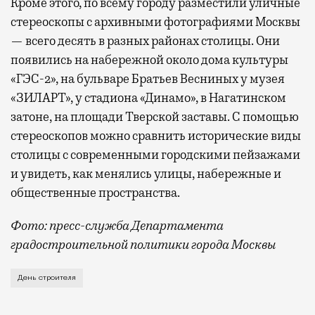
Кроме этого, по всему городу разместили уличные
стереоскопы с архивными фотографиями Москвы
— всего десять в разных районах столицы. Они
появились на набережной около дома культуры
«ГЭС-2», на бульваре Братьев Весниных у музея
«ЗИЛАРТ», у стадиона «Динамо», в Нагатинском
затоне, на площади Тверской заставы. С помощью
стереоскопов можно сравнить исторические виды
столицы с современными городскими пейзажами
и увидеть, как менялись улицы, набережные и
общественные пространства.
Фото: пресс-служба Департамента
градостроительной политики города Москвы
В этом году профессиональный праздник День строи
День строителя