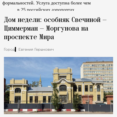
формальностей.
Услуга доступна более чем
в 25 российских аэропортах.
Tcпециальный проектКаждый москвич знает — отпуск нач
Дом недели: особняк Свечиной —
Циммерман — Моргунова на
проспекте Мира
Город
Евгения Гершкович