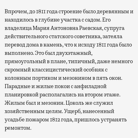
Впрочем, до 1811 года строение было деревянным и
находилось в глубине участка с садом. Его
владелица Мария Антоновна Раевская, супруга
действительного статского советника, затеяла
перевод дома в камень, что к исходу 1811 года было
выполнено. Это был двухэтажный,
Современный путешественник часто берет
прямоугольный в плане, типичный, даже немного
с собой не только чемодан, но и ноутбук.
скромный классицистический особняк с
А ожидание рейса все чаще превращается
колонным портиком и мезонином в пять окон.
не в потерянное время, а в возможность
Парадные и жилые покои с анфиладной
спокойно закончить дела или спланировать
планировкой располагались на втором этаже.
активности в путешествии, например
Жилым был и мезонин. Цоколь же служил
забронировать нужные билеты и рестораны.
хозяйственным целям. Ущерб, нанесенный
усадьбе пожаром 1812 года, пришлось устранять
ремонтом.
Бизнес-зал становится местом, где можно