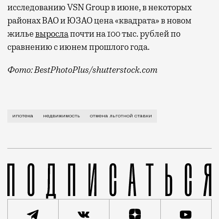
исследованию VSN Group в июне, в некоторых
районах ВАО и ЮЗАО цена «квадрата» в новом
жилье
выросла
почти на 100 тыс. рублей по
сравнению с июнем прошлого года.
Фото: BestPhotoPlus/shutterstock.com
Такой резкий рост связывают с отменой после 1 июля
ипотека
недвижимость
отмена льготной ставки