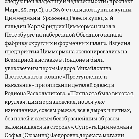
следующей владелицей недвижимости (проспект
Мира, 25, стр. 1), а в 1870-е годы дом купили купцы
Циммерманы. Уроженец Ревеля купец 2-й
гильдии Карл Фридрих Циммерман имел в
Петербурге на набережной Обводного канала
фабрику «круглых и форменных шляп». Изделия
предприятия Циммермана экспонировались на
Всемирной выставке в Лондоне и были
увековечены пером Федора Михайловича
Достоевского в романе «Преступление и
наказание» при описании деталей одежды
Родиона Раскольникова: «Шляпа эта была высокая,
круглая, циммермановская, но вся уже
изношенная, совсем рыжая, вся в дырах и пятнах,
без полей и самым безобразнейшим образом
заломившаяся на сторону». Супруга Циммермана
Софья (Сюзанна) Федоровна держала магазин