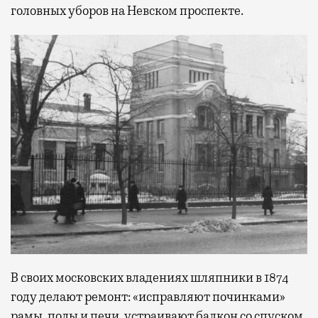
головных уборов на Невском проспекте.
В своих московских владениях шляпники в 1874
году делают ремонт: «исправляют починками»
рамы, полы и печи, устраивают балкон со спуском