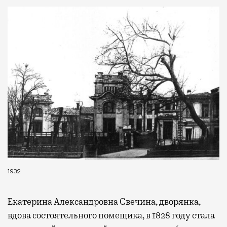
провести переговоры, поработать или просто
выпить кофе, наблюдая сквозь панорамные
окна за тем, как взлетают и садятся
самолеты. В Москве нет недостатка
в лаунжах. В аэропортах их обычно
несколько — в разных зонах воздушных
гаваней. На некоторых вокзалах — тоже.
Лаунжи доступны на Ленинградском,
Павелецком, Казанском, Ярославском
и Курском вокзалах.
Попасть в бизнес-залы
могут держатели карт Mir Supreme. Причем
не только в столице. Всего доступно более
1000 бизнес-залов по всему миру.
1932
Екатерина Александровна Свечина, дворянка,
вдова состоятельного помещика, в 1828 году стала