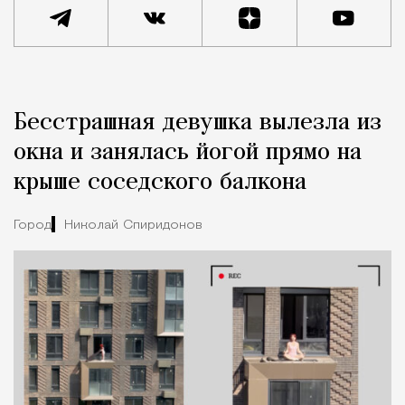
Реклама
Редакция Москвич Mag
Бесстрашная девушка вылезла из
Город
окна и занялась йогой прямо на
крыше соседского балкона
Город
Николай Спиридонов