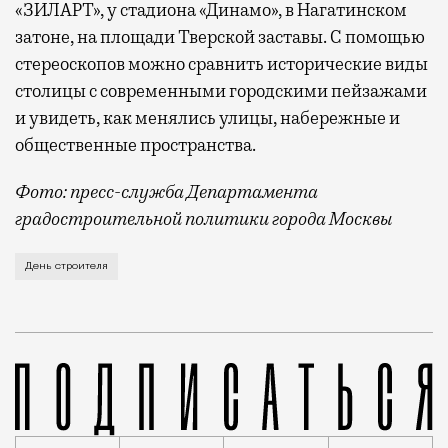
«ЗИЛАРТ», у стадиона «Динамо», в Нагатинском
затоне, на площади Тверской заставы. С помощью
стереоскопов можно сравнить исторические виды
столицы с современными городскими пейзажами
и увидеть, как менялись улицы, набережные и
общественные пространства.
Фото: пресс-служба Департамента
градостроительной политики города Москвы
В этом году профессиональный праздник День строи
День строителя