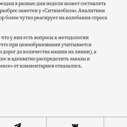
ездки в разные дни недели может составлять
 разброс заметен у «Ситимобила». Аналитики
р более чутко реагирует на колебания спроса
что у них есть вопросы к методологии
 что при ценообразовании учитывается
 дорог до количества машин на линии), а
ос и адекватно распределить заказы и
ексе» от комментариев отказались.
» в декабре провела исследование, сравнив стоимость