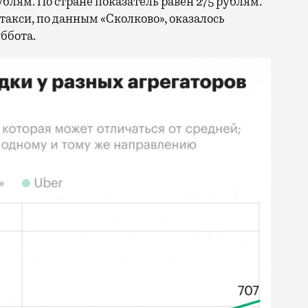
ублям. По стране показатель равен 275 рублям.
акси, по данным «Сколково», оказалось
ббота.