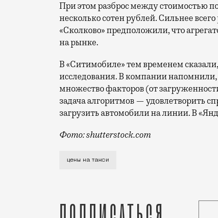
При этом разброс между стоимостью по
несколько сотен рублей. Сильнее всего
«Сколково» предположили, что агрегато
на рынке.
В «Ситимобиле» тем временем сказали, 
исследования. В компании напомнили,
множество факторов (от загруженности
задача алгоритмов — удовлетворить спр
загрузить автомобили на линии. В «Янд
Фото: shutterstock.com
Московская школа управления «Сколково
цены на такси
Подписаться