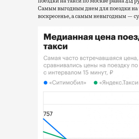
поездки на такси по Москве равна 414 р
Самым выгодным днем для поездки на т
воскресенье, а самым невыгодным — су