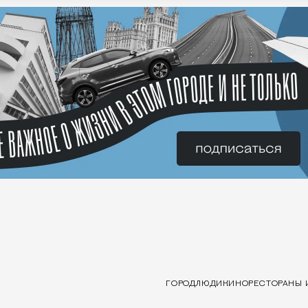
ГОРОД
ЛЮДИ
КИНО
РЕСТОРАНЫ 