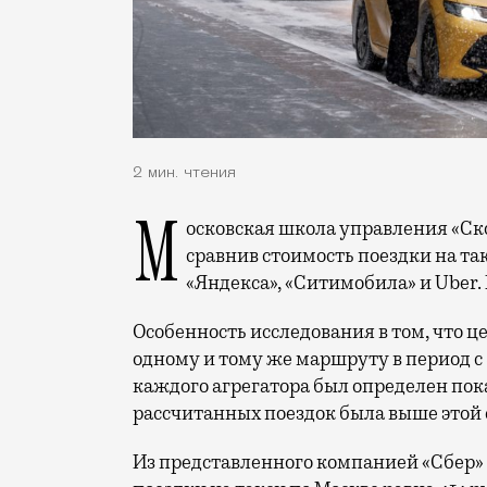
2 мин. чтения
Московская школа управления «Сколково» в декабре провела исследование,
сравнив стоимость поездки на так
«Яндекса», «Ситимобила» и Uber.
Особенность исследования в том, что ц
одному и тому же маршруту в период с 8
каждого агрегатора был определен пок
рассчитанных поездок была выше этой
Из представленного компанией «Сбер» 