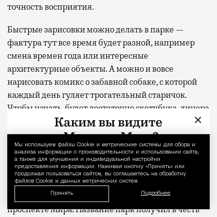
точность восприятия.
Быстрые зарисовки можно делать в парке —
фактура тут все время будет разной, например
смена времен года или интересные
архитектурные объекты. А можно и вовсе
нарисовать комикс о забавной собаке, с которой
каждый день гуляет трогательный старичок.
Чтобы начать, будет достаточно скетчбука, линера
×
или цветных карандашей. А формат «15 минут на
один скетч» снимет страх чистого листа.
Мы используем файлы Сookie и метрические системы для сбора и
Уведомление 
анализа информации о производительности и использовании сайта,
Для скетчинга отлично подойдет, например, парк
а также для улучшения и индивидуальной настройки
предоставления информации. Нажимая кнопку «Принять» или
«Акведук», расположенный на левом берегу реки
продолжая пользоваться сайтом, вы соглашаетесь на обработку
Яузы. Попасть в него можно прямо из гранд-лобби
файлов Cookie и данных метрических систем.
Принять
премиального жилого комплекса «МИРА» на
Подробнее
проспекте Мира. Название парк получил в честь