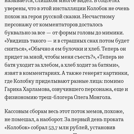
называется, слишком многое видел. В соцсетях
уверены, что в этой инсталляции Колобок не очень
похож на героя русской сказки. Несчастному
персонажу от комментаторов досталось
буквально за все — от формы головы до мимики.
«Увидишь такого — и в страшных снах потом будет
сниться», «Обычно я ем булочки и хлеб. Теперь он
придет за мной, чтобы меня съесть?», «Теперь не
батя уходит за хлебом, а хлеб ходит за батями»,
язвят в комментариях. А также генерят картинки,
где Колобку приделывают разные лица: помимо
Гарика Харламова, озвучившего персонажа, еще и
физиономию треш-блогера Олега Монгола.
Кассовым сборам весь этот поток мемов, похоже,
не помешал, а наоборот. За первый день проката
«Колобок» собрал 53,7 млн рублей, установив