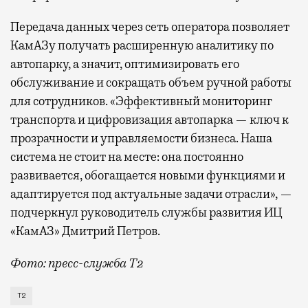
Передача данных через сеть оператора позволяет
КамАЗу получать расширенную аналитику по
автопарку, а значит, оптимизировать его
обслуживание и сокращать объем ручной работы
для сотрудников. «Эффективный мониторинг
транспорта и цифровизация автопарка — ключ к
прозрачности и управляемости бизнеса. Наша
система не стоит на месте: она постоянно
развивается, обогащается новыми функциями и
адаптируется под актуальные задачи отрасли», —
подчеркнул руководитель службы развития ИЦ
«КамАЗ» Дмитрий Петров.
Фото: пресс-служба Т2
Т2 развивает решения для автомобильной отрасли и
Т2