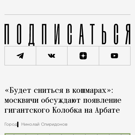
Реклама
Редакция Москвич Mag
«Будет сниться в кошмарах»:
Город
москвичи обсуждают появление
гигантского Колобка на Арбате
Город
Николай Спиридонов