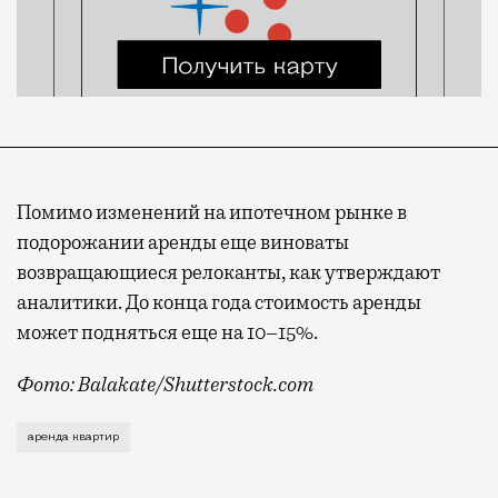
Помимо изменений на ипотечном рынке в
подорожании аренды еще виноваты
возвращающиеся релоканты, как утверждают
аналитики. До конца года стоимость аренды
может подняться еще на 10–15%.
Фото: Balakate/Shutterstock.com
В Москве уже который месяц дорожает аренда кварти
аренда квартир