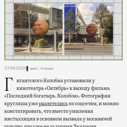
07.08.2026
1 мин. чтения
Гигантского Колобка установили у
кинотеатра «Октябрь» к выходу фильма
«Последний богатырь. Колобок». Фотографии
кругляша уже
разлетелись
по соцсетям, и можно
констатировать, что вместо умиления
инсталляция в основном вызвала у москвичей
чувство, что уже не за горами Хеллоуин.