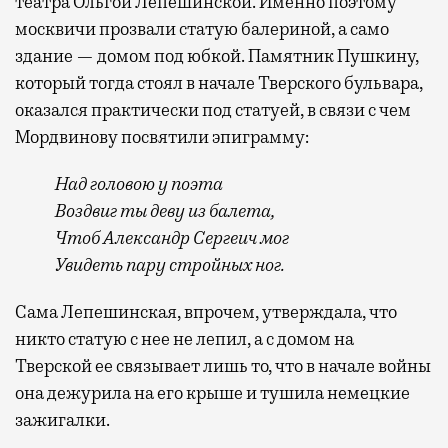
театра Ольгой Лепешинской. Именно поэтому
москвичи прозвали статую балериной, а само
здание — домом под юбкой. Памятник Пушкину,
который тогда стоял в начале Тверского бульвара,
оказался практически под статуей, в связи с чем
Мордвинову посвятили эпиграмму:
Над головою у поэта
Воздвиг ты деву из балета,
Чтоб Александр Сергеич мог
Увидеть пару стройных ног.
Сама Лепешинская, впрочем, утверждала, что
никто статую с нее не лепил, а с домом на
Тверской ее связывает лишь то, что в начале войны
она дежурила на его крыше и тушила немецкие
зажигалки.