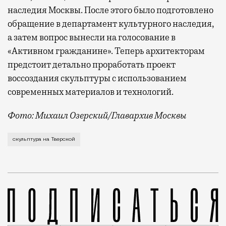
наследия Москвы. После этого было подготовлено
обращение в департамент культурного наследия,
а затем вопрос вынесли на голосование в
«Активном гражданине». Теперь архитекторам
предстоит детально проработать проект
воссоздания скульптуры с использованием
современных материалов и технологий.
Фото: Михаил Озерский/Главархив Москвы
В голосовании на портале «Активный гражданин» при
скульптура на Тверской