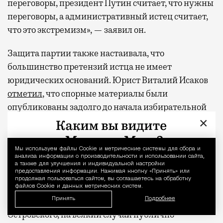
переговоры, президент Путин считает, что нужны
переговоры, а административный истец считает,
что это экстремизм», — заявил он.
Защита партии также настаивала, что
большинство претензий истца не имеет
юридических оснований. Юрист Виталий Исаков
отметил
, что спорные материалы были
опубликованы задолго до начала избирательной
кампании, а общеупотребительные выражения
×
вроде «Лишь бы не было войны» и «Пусть всегда
будет солнце» не могут охраняться авторским
Мы используем файлы Сookie и метрические системы для сбора и
Уведомление 
анализа информации о производительности и использовании сайта,
правом. В противном случае, заметил он,
а также для улучшения и индивидуальной настройки
правообладателей можно будет искать даже у
предоставления информации. Нажимая кнопку «Принять» или
продолжая пользоваться сайтом, вы соглашаетесь на обработку
слов «добрый день». При этом наследник
файлов Cookie и данных метрических систем.
правообладателя, композитора Аркадия
Принять
Подробнее
Островского, на всякий случай публично