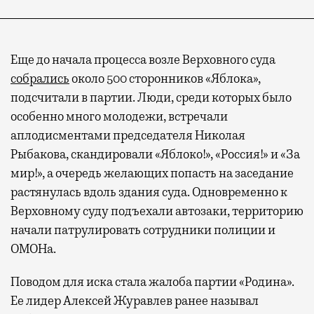
Еще до начала процесса возле Верховного суда
собрались
около 500 сторонников «Яблока»,
подсчитали в партии. Люди, среди которых было
особенно много молодежи, встречали
Современный путешественник часто берет
аплодисментами председателя Николая
с собой не только чемодан, но и ноутбук.
Рыбакова, скандировали «Яблоко!», «Россия!» и «За
А ожидание рейса все чаще превращается
мир!», а очередь желающих попасть на заседание
не в потерянное время, а в возможность
растянулась вдоль здания суда. Одновременно к
спокойно закончить дела или спланировать
Верховному суду подъехали автозаки, территорию
активности в путешествии, например
начали патрулировать сотрудники полиции и
забронировать нужные билеты и рестораны.
ОМОНа.
Поводом для иска стала жалоба партии «Родина».
Ее лидер Алексей Журавлев ранее называл
Бизнес-зал становится местом, где можно