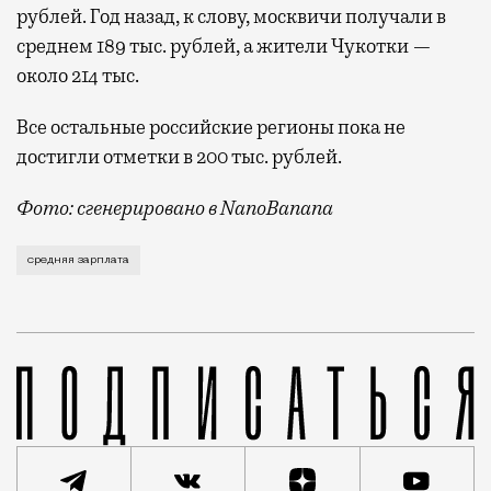
рублей. Год назад, к слову, москвичи получали в
среднем 189 тыс. рублей, а жители Чукотки —
около 214 тыс.
Все остальные российские регионы пока не
достигли отметки в 200 тыс. рублей.
Фото: сгенерировано в NanoBanana
Порог в 200 тыс. рублей, который еще год назад для
средняя зарплата