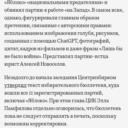
провести переговоры, поработать или просто
«Яблоко» «национальными предателями» и
выпить кофе, наблюдая сквозь панорамные
обвинял партию в работе «на Запад». В самом иске,
окна за тем, как взлетают и садятся
однако, фигурировали главным образом
самолеты. В Москве нет недостатка
претензии, связанные с авторскими правами:
в лаунжах. В аэропортах их обычно
использованием изображения голубя, рисунков,
несколько — в разных зонах воздушных
созданных с помощью ChatGPT, фотографий,
гаваней. На некоторых вокзалах — тоже.
цитат, кадров из фильмов и даже фразы «Лишь бы
Лаунжи доступны на Ленинградском,
не было войны». Представлял партию-истца
Павелецком, Казанском, Ярославском
юрист Алексей Новоселов.
и Курском вокзалах.
Попасть в бизнес-залы
могут держатели карт Mir Supreme. Причем
Незадолго до начала заседания Центризбирком
не только в столице. Всего доступно более
утвердил
текст избирательного бюллетеня, куда
1000 бизнес-залов по всему миру.
вошли все 11 зарегистрированных партий,
включая «Яблоко». При этом глава ЦИК Элла
Памфилова отдельно оговорилась, что бюллетень
пока не следует отправлять в печать, поскольку
возможны корректировки.