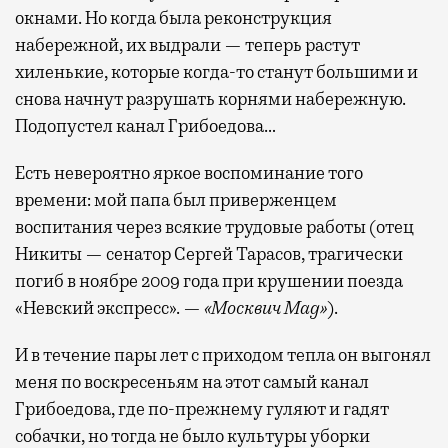
окнами. Но когда была реконструкция
набережной, их выдрали — теперь растут
хиленькие, которые когда-то станут большими и
снова начнут разрушать корнями набережную.
Подопустел канал Грибоедова…
Есть невероятно яркое воспоминание того
времени: мой папа был приверженцем
воспитания через всякие трудовые работы (отец
Никиты — сенатор Сергей Тарасов, трагически
погиб в ноябре 2009 года при крушении поезда
«Невский экспресс». —
«Москвич Mag»
).
И в течение пары лет с приходом тепла он выгонял
меня по воскресеньям на этот самый канал
Грибоедова, где по-прежнему гуляют и гадят
собачки, но тогда не было культуры уборки