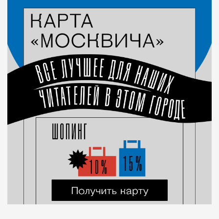
Город