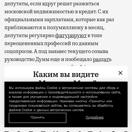
депутаты, если вдруг решат разжиться
московской недвижимостью в кредит. С их
официальными зарплатами, которые как раз
приближаются к полумиллиону в месяц,
депутаты регулярно
фигурируют
в топе
переоцененных профессий по данным
соцопросов. А под занавес текущего созыва
руководство Думы еще и пообещало
раздат
ь
парламентариям 2 млрд рублей (сэкономленные в
×
бюджете нижней палаты) в виде премий.
Фото и видео: @amiran696969
Мы используем файлы Сookie и метрические системы для сбора и
Уведомление 
анализа информации о производительности и использовании сайта,
а также для улучшения и индивидуальной настройки
Видео с репликой из интервью народного избранника
предоставления информации. Нажимая кнопку «Принять» или
Владислав Даванков
продолжая пользоваться сайтом, вы соглашаетесь на обработку
файлов Cookie и данных метрических систем.
Принять
Подробнее