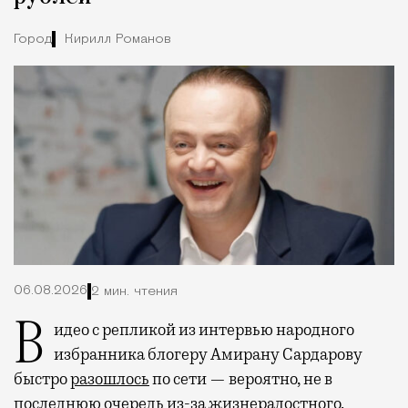
Город
Кирилл Романов
06.08.2026
2 мин. чтения
Видео с репликой из интервью народного
избранника блогеру Амирану Сардарову
быстро
разошлось
по сети — вероятно, не в
последнюю очередь из-за жизнерадостного,