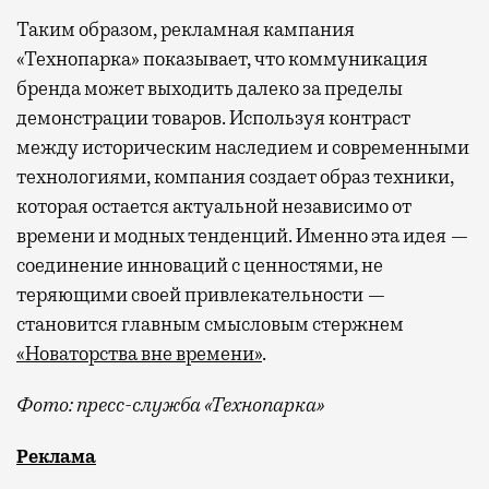
Таким образом, рекламная кампания
«Технопарка» показывает, что коммуникация
бренда может выходить далеко за пределы
демонстрации товаров. Используя контраст
между историческим наследием и современными
технологиями, компания создает образ техники,
которая остается актуальной независимо от
времени и модных тенденций. Именно эта идея —
соединение инноваций с ценностями, не
теряющими своей привлекательности —
становится главным смысловым стержнем
«Новаторства вне времени»
.
Фото: пресс-служба «Технопарка»
Рекламные кампании техники редко выходят за рамк
Реклама