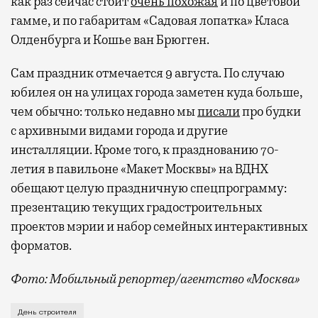
как раз сейчас стоит
очень похожая
и по цветовой
гамме, и по габаритам «Садовая лопатка» Класа
Олденбурга и Кошье ван Брюгген.
Сам праздник отмечается 9 августа. По случаю
юбилея он на улицах города заметен куда больше,
чем обычно: только недавно мы
писали
про будки
с архивными видами города и другие
инсталляции. Кроме того, к празднованию 70-
летия в павильоне «Макет Москвы» на ВДНХ
обещают целую праздничную спецпрограмму:
презентацию текущих градостроительных
проектов мэрии и набор семейных интерактивных
форматов.
Фото: Мобильный репортер/агентство «Москва»
Это каска в фирменных цветах департамента строит
День строителя