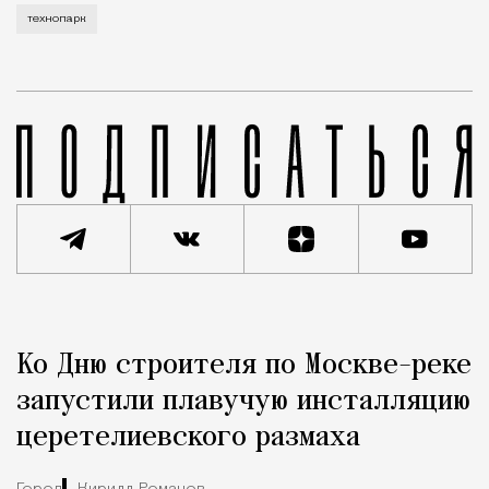
технопарк
Реклама
Редакция Москвич Mag
Ко Дню строителя по Москве-реке
Город
запустили плавучую инсталляцию
церетелиевского размаха