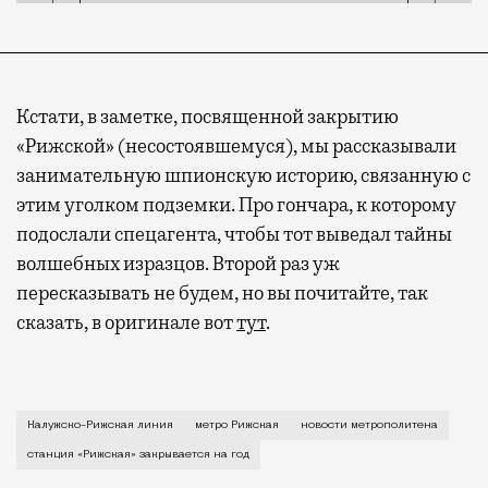
Кстати, в заметке, посвященной закрытию
«Рижской» (несостоявшемуся), мы рассказывали
занимательную шпионскую историю, связанную с
этим уголком подземки. Про гончара, к которому
подослали спецагента, чтобы тот выведал тайны
волшебных изразцов. Второй раз уж
пересказывать не будем, но вы почитайте, так
сказать, в оригинале вот
тут
.
Вот вам еще одно подтверждение — всегда по сто ра
Калужско-Рижская линия
метро Рижская
новости метрополитена
станция «Рижская» закрывается на год