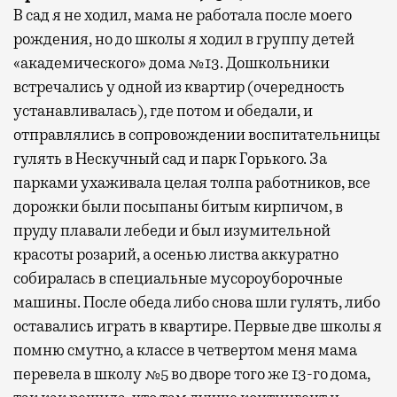
В сад я не ходил, мама не работала после моего
рождения, но до школы я ходил в группу детей
«академического» дома №13. Дошкольники
встречались у одной из квартир (очередность
устанавливалась), где потом и обедали, и
отправлялись в сопровождении воспитательницы
гулять в Нескучный сад и парк Горького. За
парками ухаживала целая толпа работников, все
дорожки были посыпаны битым кирпичом, в
пруду плавали лебеди и был изумительной
красоты розарий, а осенью листва аккуратно
собиралась в специальные мусороуборочные
машины. После обеда либо снова шли гулять, либо
оставались играть в квартире. Первые две школы я
помню смутно, а классе в четвертом меня мама
перевела в школу №5 во дворе того же 13-го дома,