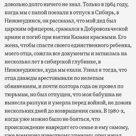
довольно долго ничего не знал. Только в 1964 году,
когда мы с папой поехали в отпуск в Сибирь, в
Нижнеудинск, он рассказал, что мой дед был
царским офицером, сражался в Добровольческой
армии и погиб при взятии Казани красными. Его
жена, чтобы спасти своего единственного ребенка,
моего отца, сожгла все документы и затаилась на
несколько лет в сибирской глубинке, в
Нижнеудинске, куда мы ехали. Узнал я тогда, что
отца дважды арестовывали по нелепым
обвинениям, и почти полтора года он провел по
тюрьмам, но был отпущен, что моя бабушка не
вынесла разлуки и умерла перед войной, не дожив
нескольких дней до возвращения сына. В 1980-х,
когда уже можно было не бояться, что
происхождение навредит его семье и ему самому,
уже всемирно известному ученому, отец начал