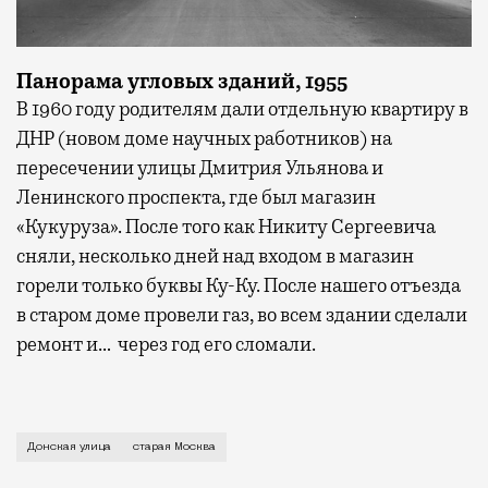
Панорама угловых зданий, 1955
В 1960 году родителям дали отдельную квартиру в
ДНР (новом доме научных работников) на
пересечении улицы Дмитрия Ульянова и
Ленинского проспекта, где был магазин
«Кукуруза». После того как Никиту Сергеевича
сняли, несколько дней над входом в магазин
горели только буквы Ку-Ку. После нашего отъезда
в старом доме провели газ, во всем здании сделали
ремонт и… через год его сломали.
О том, как в 1950–1960-е жили в районе Донских ул
Донская улица
старая Москва