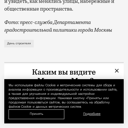
и увидеть, как менялись улицы, набережные и
общественные пространства.
Фото: пресс-служба Департамента
градостроительной политики города Москвы
В этом году профессиональный праздник День строи
День строителя
×
Мы используем файлы Сookie и метрические системы для сбора и
Уведомление 
анализа информации о производительности и использовании сайта,
а также для улучшения и индивидуальной настройки
предоставления информации. Нажимая кнопку «Принять» или
продолжая пользоваться сайтом, вы соглашаетесь на обработку
файлов Cookie и данных метрических систем.
Принять
Подробнее
Реклама
Редакция Москвич Mag