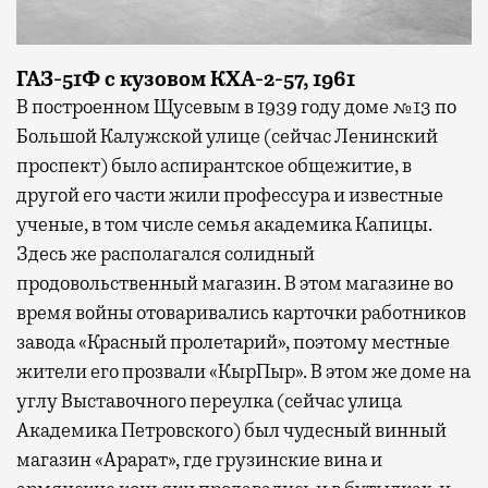
ГАЗ-51Ф с кузовом КХА-2-57, 1961
В построенном Щусевым в 1939 году доме №13 по
Большой Калужской улице (сейчас Ленинский
проспект) было аспирантское общежитие, в
другой его части жили профессура и известные
ученые, в том числе семья академика Капицы.
Здесь же располагался солидный
продовольственный магазин. В этом магазине во
время войны отоваривались карточки работников
завода «Красный пролетарий», поэтому местные
жители его прозвали «КырПыр». В этом же доме на
углу Выставочного переулка (сейчас улица
Академика Петровского) был чудесный винный
магазин «Арарат», где грузинские вина и