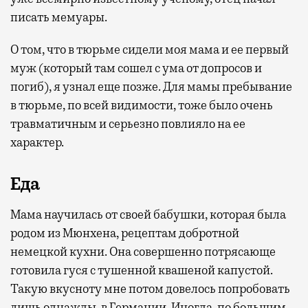
писать мемуары.
О том, что в тюрьме сидели моя мама и ее первый
муж (который там сошел с ума от допросов и
погиб), я узнал еще позже. Для мамы пребывание
в тюрьме, по всей видимости, тоже было очень
травматичным и серьезно повлияло на ее
характер.
Еда
Мама научилась от своей бабушки, которая была
родом из Мюнхена, рецептам добротной
немецкой кухни. Она совершенно потрясающе
готовила гуся с тушенной квашеной капустой.
Такую вкусноту мне потом довелось попробовать
лишь однажды, в Германии. Иногда, по большим