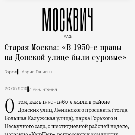
МОСКВИЧ
MAG
Введите ключевые слова для поиска статей
Старая Москва: «В 1950-е нравы
на Донской улице были суровые»
Город
Мария Ганиянц
20.05.2019
7 мин. чтения
О том, как в 1950–1960-е жили в районе
Донских улиц, Ленинского проспекта (тогда
Большая Калужская улица), парка Горького и
Нескучного сада, о шестидневной рабочей неделе,
магазине «КырПыр», репрессиях и армянских