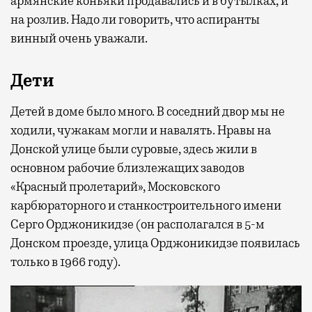
армянские коньяки продавались и в бутылках, и
на розлив. Надо ли говорить, что аспиранты
винный очень уважали.
Дети
Детей в доме было много. В соседний двор мы не
ходили, чужакам могли и навалять. Нравы на
Донской улице были суровые, здесь жили в
основном рабочие близлежащих заводов
«Красный пролетарий», Московского
карбюраторного и станкостроительного имени
Серго Орджоникидзе (он располагался в 5-м
Донском проезде, улица Орджоникидзе появилась
только в 1966 году).