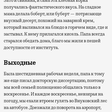
Зато и свинина, и сама эта хлебная корка
получались фантастического вкуса. На сладкое
мама делала боберт, или буберт — потрясающе
вкусный десерт, похожий на заварной крем,
который выливался на блюдо в горячем виде, где и
застывал. К нему прилагался кисель. Папа всегда
старался обедать дома, благо мы жили в пешей
доступности от института.
Выходные
Была шестидневная рабочая неделя, папа к тому
же еще писал докторскую диссертацию, поэтому
мы всей семьей полноценно общались только в
воскресенье. И каждое воскресенье, невзирая на
погоду, мы ехали втроем гулять во Внуковский лес
на автобусе. Доезжали до поворота на аэропорт,