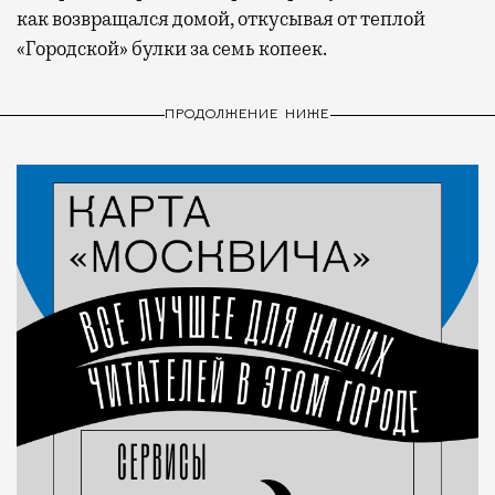
как возвращался домой, откусывая от теплой
«Городской» булки за семь копеек.
ПРОДОЛЖЕНИЕ НИЖЕ