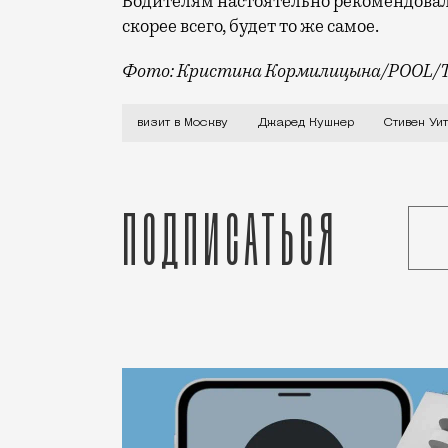
Водителям настоятельно рекомендовали
скорее всего, будет то же самое.
Фото: Кристина Кормилицына/POOL/
Политическая ситуация в мире меняетс
визит в Москву
Джаред Кушнер
Стивен Уи
Подписаться
Статья
Николай Спиридонов
Город