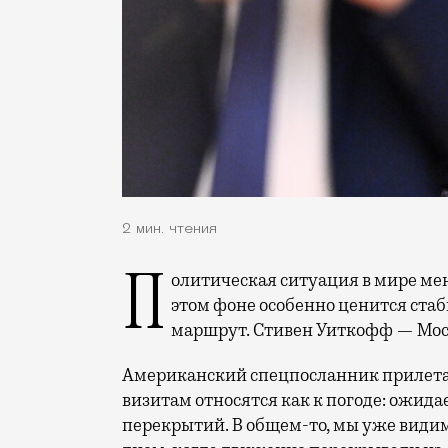
2 мин. чтения
Политическая ситуация в мире меняется стремительно, иногда даже слишком. На
этом фоне особенно ценится стаби
маршрут. Стивен Уиткофф — Моск
Американский спецпосланник прилетает
визитам относятся как к погоде: ожида
перекрытий. В общем-то, мы уже видим, 