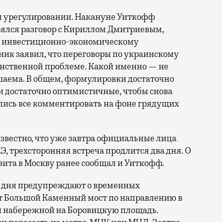
ом урегулировании. Накануне Уиткофф
стоялся разговор с Кириллом Дмитриевым,
о инвестиционно-экономическому
ик заявил, что переговоры по украинскому
инственной проблеме. Какой именно — не
ешаема. В общем, формулировки достаточно
 и достаточно оптимистичные, чтобы снова
ались все комментировать на фоне грядущих
известно, что уже завтра официальные лица
Э, трехсторонняя встреча продлится два дня. О
изита в Москву ранее сообщал и Уиткофф.
о дня предупреждают о временных
т Большой Каменный мост по направлению в
ой набережной на Боровицкую площадь.