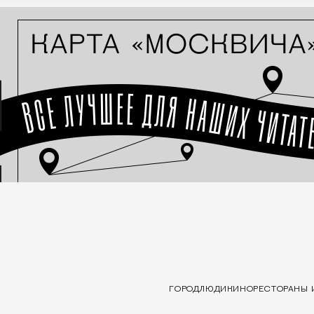
ГОРОД
ЛЮДИ
КИНО
РЕСТОРАНЫ 