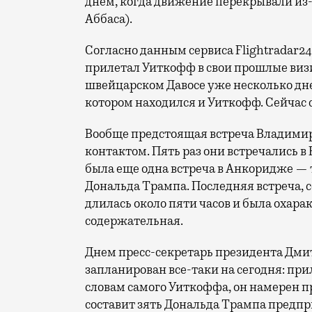
днем, когда движение перекрывали из
Аббаса).
Согласно данным сервиса Flightradar24,
прилетал Уиткофф в свои прошлые визи
швейцарском Давосе уже несколько дн
котором находился и Уиткофф. Сейчас 
Вообще предстоящая встреча Владими
контактом. Пять раз они встречались в
была еще одна встреча в Анкоридже —
Дональда Трампа. Последняя встреча, 
длилась около пяти часов и была охара
содержательная.
Днем пресс-секретарь президента Дмит
запланирован все-таки на сегодня: прил
словам самого Уиткоффа, он намерен 
составит зять Дональда Трампа предп