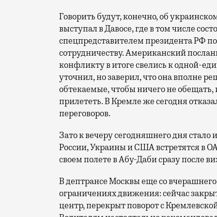
Говорить будут, конечно, об украинск
выступал в Давосе, где в том числе со
спецпредставителем президента РФ п
сотрудничеству. Американский посланн
конфликту в итоге свелись к одной-ед
уточнил, но заверил, что она вполне р
обтекаемые, чтобы ничего не обещать,
прилететь. В Кремле же сегодня отказ
переговоров.
Зато к вечеру сегодняшнего дня стало 
России, Украины и США встретятся в ОА
своем полете в Абу-Даби сразу после в
В дептрансе Москвы еще со вчерашнег
ограничениях движения: сейчас закры
центр, перекрыт поворот с Кремлевск