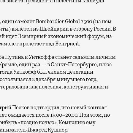
-за визита президента Палестины Махмуда
 один самолет Bombardier Global 7500 (на нем
ты) вылетел из Швейцарии в сторону России. В
ей идет Всемирный экономический форум, на
самолет пролетает над Венгрией.
ра Путина и Уиткоффа станет седьмым личным
 Кремле, один раз — в Санкт-Петербурге, плюс
 тогда Уиткофф был членом делегации
состоявшаяся 2 декабря минувшего года,
ктеризована как полезная, конструктивная и
рий Песков подтвердил, что новый контакт
ет ожидается после 19.00–20.00. При этом, по
прибыть «поздно ночью». Компанию ему
риниматель Джаред Кушнер.