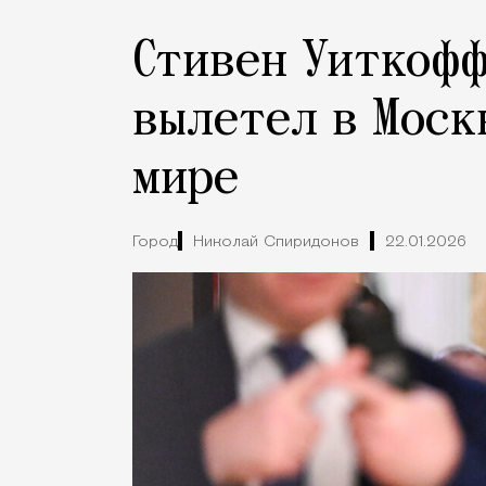
Стивен Уиткофф
вылетел в Моск
мире
Город
Николай Спиридонов
22.01.2026