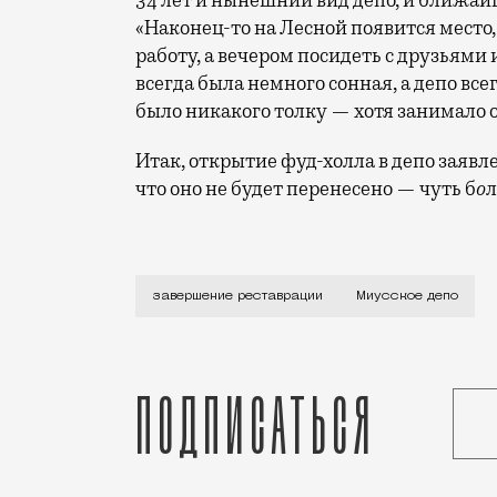
34 лет и нынешний вид депо, и ближа
«Наконец-то на Лесной появится место,
работу, а вечером посидеть с друзьями
всегда была немного сонная, а депо все
было никакого толку — хотя занимало о
Итак, открытие фуд-холла в депо заявлен
что оно не будет перенесено — чуть б
о
л
Открытие самого большого фуд-холла в 
завершение реставрации
Миусское депо
Подписаться