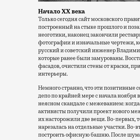
Начало ХХ века
Только сегодня сайт московского прав
построенный на стыке прошлого и поз
неоготики, наконец закончили реставр
фотографии и изначальные чертежи, к
русский и советский инженер Владимир
которые ранее были замурованы. Восс
фасадов, очистили стены от краски, пр
интерьеры.
Немного странно, что эти позитивные 
депо по крайней мере с начала ноября 
неясном скандале с межеванием: когд
активисты получили проект нового ме
их насторожили две вещи. Во-первых, 
нарезалась на отдельные участки. Во-в
построить офисную башню. После шума,