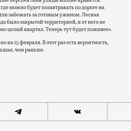
йшие перспективы улицы вполне нравятся:
 где можно будет позавтракать по дороге на
 или забежать за готовым ужином. Лесная
гда было закрытой территорией, и от него не
но целый квартал. Теперь тут будет поживее».
о на 15 февраля. В этот раз есть вероятность,
ьшая, чем раньше.
центре Москвы переносили три раза — кажется, из-за 