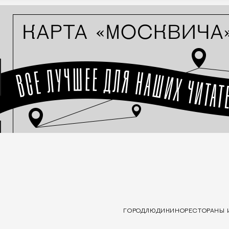
ГОРОД
ЛЮДИ
КИНО
РЕСТОРАНЫ 