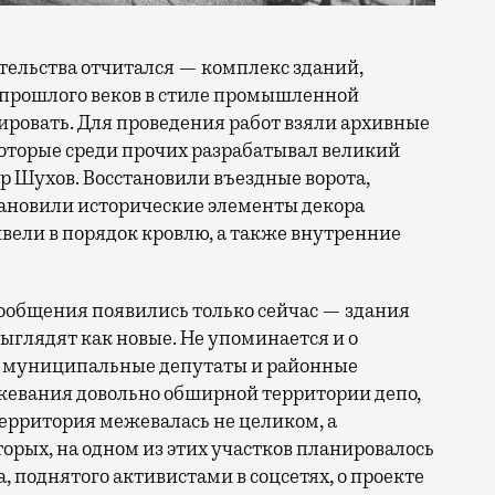
ительства отчитался — комплекс зданий,
апрошлого веков в стиле промышленной
ировать. Для проведения работ взяли архивные
оторые среди прочих разрабатывал великий
 Шухов. Восстановили въездные ворота,
тановили исторические элементы декора
ивели в порядок кровлю, а также внутренние
сообщения появились только сейчас — здания
выглядят как новые. Не упоминается и о
а муниципальные депутаты и районные
жевания довольно обширной территории депо,
территория межевалась не целиком, а
торых, на одном из этих участков планировалось
 поднятого активистами в соцсетях, о проекте