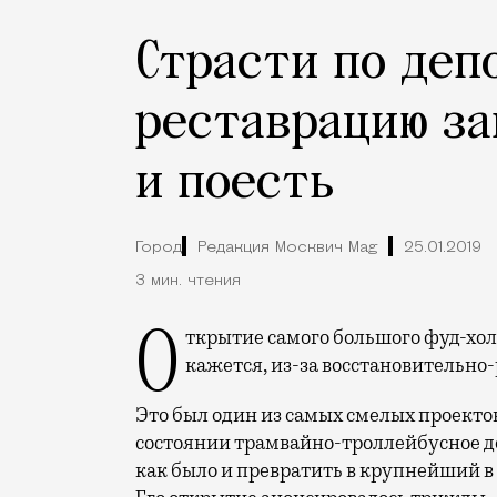
Страсти по деп
реставрацию за
и поесть
Город
Редакция Москвич Mag
25.01.2019
3 мин. чтения
Открытие самого большого фуд-холла в центре Москвы переносили три раза —
кажется, из-за восстановительно
Это был один из самых смелых проекто
состоянии трамвайно-троллейбусное д
как было и превратить в крупнейший в