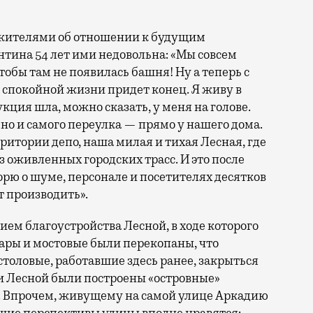
 жителями об отношении к будущим
тина 54 лет ими недовольна: «Мы совсем
тобы там не появилась башня! Ну а теперь с
 спокойной жизни придет конец. Я живу в
кция шла, можно сказать, у меня на голове.
но и самого переулка — прямо у нашего дома.
ритории депо, наша милая и тихая Лесная, где
з оживленных городских трасс. И это после
орю о шуме, персонале и посетителях десятков
т производить».
ем благоустройства Лесной, в ходе которого
туары и мостовые были перекопаны, что
столовые, работавшие здесь ранее, закрыться
и Лесной были построены «островные»
. Впрочем, живущему на самой улице Аркадию