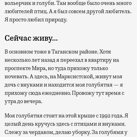
вольерчик и голуби. Там вообще было очень много
могут держатели карт Mir Supreme. Причем
любителей птиц. А я был совсем другой любитель.
не только в столице. Всего доступно более
Я просто любил природу.
1000 бизнес-залов по всему миру.
Сейчас живу…
В основном тоже в Таганском районе. Хотя
несколько лет назад я переехал в квартиру на
проспекте Мира, но туда прихожу только
ночевать. А здесь, на Марксистской, живут моя
дочь с внуками и находится моя голубятня — я
прихожу сюда ежедневно. Провожу тут время с
утра до вечера.
Моя голубятня стоит на этой крыше с 1992 года. Я
целый день кручусь здесь с птицами и внуками.
Слежу за чердаком, делаю уборку. За голубями у