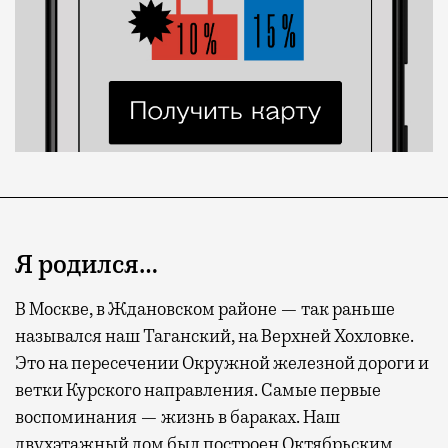
Я родился…
В Москве, в Ждановском районе — так раньше
назывался наш Таганский, на Верхней Хохловке.
Это на пересечении Окружной железной дороги и
Современный путешественник часто берет
ветки Курского направления. Самые первые
с собой не только чемодан, но и ноутбук.
воспоминания — жизнь в бараках. Наш
А ожидание рейса все чаще превращается
двухэтажный дом был построен Октябрьским