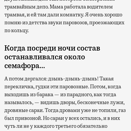
не в потерянное время, а в возможность
трамвайным депо. Мама работала водителем
спокойно закончить дела или спланировать
трамвая, и ей там дали комнатку. Я очень хорошо
активности в путешествии, например
помню из детства звуки паровозов, проезжающих
забронировать нужные билеты и рестораны.
по кольцу.
Когда посреди ночи состав
Бизнес-зал становится местом, где можно
останавливался около
провести переговоры, поработать или просто
семафора…
выпить кофе, наблюдая сквозь панорамные
окна за тем, как взлетают и садятся
А потом дергался: дзынь-дзынь-дзынь! Такая
самолеты. В Москве нет недостатка
перекличка, гудки эти паровозные. Потом, когда
в лаунжах. В аэропортах их обычно
выходишь из барака — из парадного, как тогда
несколько — в разных зонах воздушных
называлось, — видишь дворы, бесконечные лужи,
гаваней. На некоторых вокзалах — тоже.
дровяные сараи. Тогда дровами уже не топили, газ
Лаунжи доступны на Ленинградском,
был привозной. Но сараи у всех остались, и в них
Павелецком, Казанском, Ярославском
чуть ли не у каждого третьего обязательно
и Курском вокзалах.
Попасть в бизнес-залы