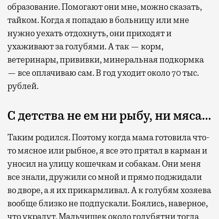
образование. Помогают они мне, можно сказать,
тайком. Когда я попадаю в больницу или мне
нужно уехать отдохнуть, они приходят и
ухаживают за голубями. А так — корм,
ветеринары, прививки, минеральная подкормка
— все оплачиваю сам. В год уходит около 70 тыс.
рублей.
С детства не ем ни рыбу, ни мяса…
Таким родился. Поэтому когда мама готовила что-
Настроение перед отпуском не должно
то мясное или рыбное, я все это прятал в карман и
зависеть от того, достанется ли вам на борту
уносил на улицу кошечкам и собакам. Они меня
курица или будет уже только рыба.
все знали, дружили со мной и прямо поджидали
В столичных аэропортах открыты самые
во дворе, а я их прикармливал. А к голубям хозяева
разные гастрономические проекты,
вообще близко не подпускали. Боялись, наверное,
а заказать можно что угодно — от стейка
что украдут. Мальчишек около голубятни тогда
до устриц. А еще можно начать знакомство