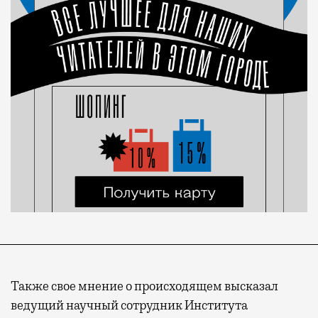
Также свое мнение о происходящем высказал
ведущий научный сотрудник Института