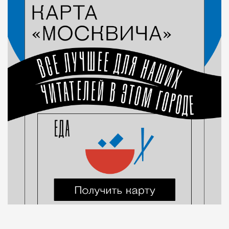
Город