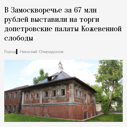
Реклама
Редакция Москвич Mag
В Замоскворечье за 67 млн
Город
рублей выставили на торги
допетровские палаты Кожевенной
слободы
Город
Николай Спиридонов