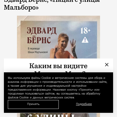
Мальборо»
×
Мы используем файлы Сookie и метрические системы для сбора и
Уведомление 
анализа информации о производительности и использовании сайта,
а также для улучшения и индивидуальной настройки
предоставления информации. Нажимая кнопку «Принять» или
продолжая пользоваться сайтом, вы соглашаетесь на обработку
файлов Cookie и данных метрических систем.
Принять
Подробнее