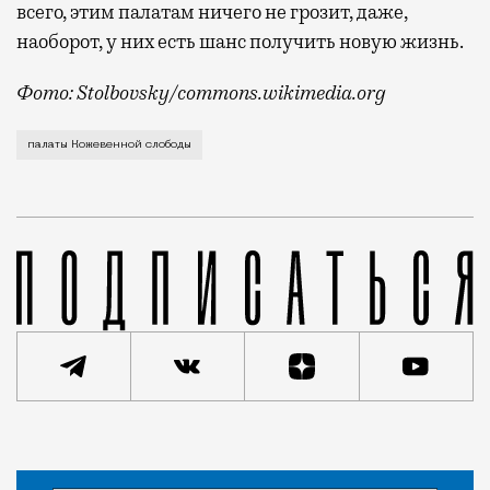
всего, этим палатам ничего не грозит, даже,
наоборот, у них есть шанс получить новую жизнь.
Фото: Stolbovsky/commons.wikimedia.org
Московский рынок недвижимости пополнился очень ре
палаты Кожевенной слободы
Новость
Николай Спиридонов