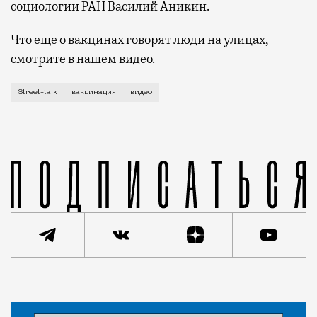
социологии РАН Василий Аникин.
Что еще о вакцинах говорят люди на улицах,
смотрите в нашем видео.
Тема вакцинации разделила общество на два лагеря. 
Street-talk
вакцинация
видео
Статья
Редакция Москвич Mag
Город