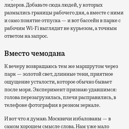
лидеров. Добавьте сюда людей, у которых
размылись границы рабочего дня, а вместе с ними
и само понятие отпуска — и вот бассейн в парке с
рабочим Wi-Fi выглядит не курьезом, а точным
ответом на запрос.
Вместо чемодана
К вечеру возвращаюсь тем же маршрутом через
парк — золотой свет, длинные тени, приятное
ощущение усталости, которое обычно бывает
после моря. Эксперимент признаю удавшимся:
голова перезагрузилась, плечи расправились, в
телефоне фотография в резном зеркале.
И вот что я думаю. Москвичи избалованы — в
самом хорошем смысле слова. Нам уже мало