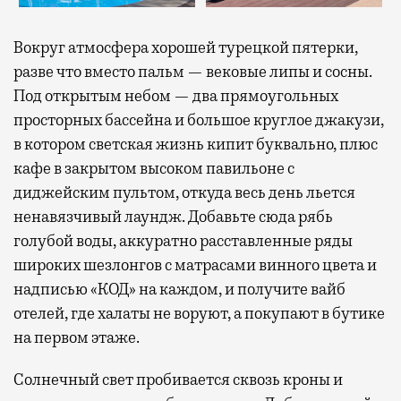
Вокруг атмосфера хорошей турецкой пятерки,
разве что вместо пальм — вековые липы и сосны.
Под открытым небом — два прямоугольных
просторных бассейна и большое круглое джакузи,
в котором светская жизнь кипит буквально, плюс
кафе в закрытом высоком павильоне с
диджейским пультом, откуда весь день льется
ненавязчивый лаундж. Добавьте сюда рябь
голубой воды, аккуратно расставленные ряды
широких шезлонгов с матрасами винного цвета и
надписью «КОД» на каждом, и получите вайб
отелей, где халаты не воруют, а покупают в бутике
на первом этаже.
Солнечный свет пробивается сквозь кроны и