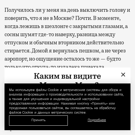
Получилось ли у меня на день выключить голову и
поверить, что я не в Москве? Почти. В моменте,
когда лежишь в шезлонге с закрытыми глазами, а
сосны шумят где-то наверху, разница между
отпуском и обычным вторником действительно
стирается. Домой я вернулась пешком, а не через
аэропорт, но ощущение осталось то же — будто
только что откуда-то издалека приехала
×
отдохнувшей.
С проектной декларацией можно ознакомиться по
Мы используем файлы Сookie и метрические системы для сбора и
Уведомление 
анализа информации о производительности и использовании сайта,
ссылке
.
а также для улучшения и индивидуальной настройки
предоставления информации. Нажимая кнопку «Принять» или
продолжая пользоваться сайтом, вы соглашаетесь на обработку
Фото:
пресс-служба девелоперской компании
файлов Cookie и данных метрических систем.
«Новая Эра» и пресс-служба АНО «Развитие
Принять
Подробнее
парков»