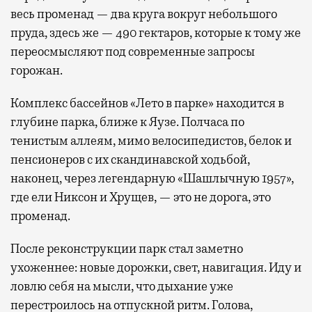
весь променад — два круга вокруг небольшого
пруда, здесь же — 490 гектаров, которые к тому же
переосмысляют под современные запросы
горожан.
Комплекс бассейнов «Лето в парке» находится в
глубине парка, ближе к Яузе. Полчаса по
тенистым аллеям, мимо велосипедистов, белок и
пенсионеров с их скандинавской ходьбой,
наконец, через легендарную «Шашлычную 1957»,
где ели Никсон и Хрущев, — это не дорога, это
променад.
После реконструкции парк стал заметно
ухоженнее: новые дорожки, свет, навигация. Иду и
ловлю себя на мысли, что дыхание уже
перестроилось на отпускной ритм. Голова,