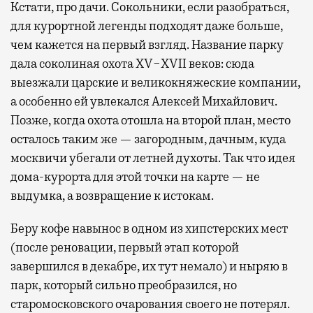
Кстати, про дачи. Сокольники, если разобраться,
для курортной легенды подходят даже больше,
чем кажется на первый взгляд. Название парку
дала соколиная охота XV−XVII веков: сюда
выезжали царские и великокняжеские компании,
а особенно ей увлекался Алексей Михайлович.
Позже, когда охота отошла на второй план, место
осталось таким же — загородным, дачным, куда
москвичи убегали от летней духоты. Так что идея
дома-курорта для этой точки на карте — не
выдумка, а возвращение к истокам.
Беру кофе навынос в одном из хипстерских мест
(после реновации, первый этап которой
завершился в декабре, их тут немало) и ныряю в
парк, который сильно преобразился, но
старомосковского очарования своего не потерял.