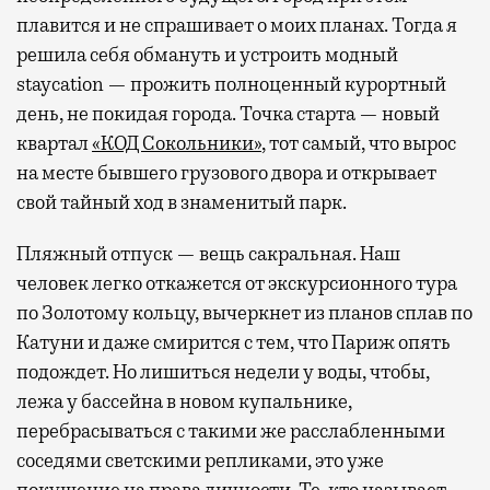
плавится и не спрашивает о моих планах. Тогда я
решила себя обмануть и устроить модный
staycation — прожить полноценный курортный
день, не покидая города. Точка старта — новый
квартал
«КОД Сокольники»
, тот самый, что вырос
на месте бывшего грузового двора и открывает
свой тайный ход в знаменитый парк.
Пляжный отпуск — вещь сакральная. Наш
человек легко откажется от экскурсионного тура
по Золотому кольцу, вычеркнет из планов сплав по
Катуни и даже смирится с тем, что Париж опять
подождет. Но лишиться недели у воды, чтобы,
лежа у бассейна в новом купальнике,
перебрасываться с такими же расслабленными
соседями светскими репликами, это уже