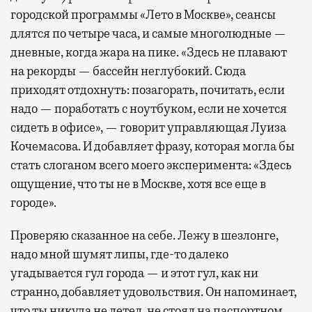
городской программы «Лето в Москве», сеансы
длятся по четыре часа, и самые многолюдные —
дневные, когда жара на пике. «Здесь не плавают
на рекорды — бассейн неглубокий. Сюда
приходят отдохнуть: позагорать, почитать, если
надо — поработать с ноутбуком, если не хочется
сидеть в офисе», — говорит управляющая Луиза
Кочемасова. И добавляет фразу, которая могла бы
стать слоганом всего моего эксперимента: «Здесь
ощущение, что ты не в Москве, хотя все еще в
городе».
Проверяю сказанное на себе. Лежу в шезлонге,
надо мной шумят липы, где-то далеко
угадывается гул города — и этот гул, как ни
странно, добавляет удовольствия. Он напоминает,
что ты никуда не летел, не стоял на паспортном