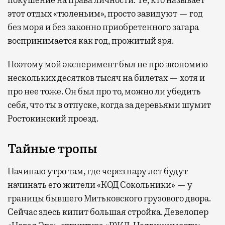
покушение на права личности. Те, кто называет
этот отдых «тюленьим», просто завидуют — год
без моря и без законно приобретенного загара
воспринимается как год, прожитый зря.
Поэтому мой эксперимент был не про экономию
нескольких десятков тысяч на билетах — хотя и
про нее тоже. Он был про то, можно ли убедить
себя, что ты в отпуске, когда за деревьями шумит
Ростокинский проезд.
Тайные тропы
Начинаю утро там, где через пару лет будут
начинать его жители «КОД Сокольники» — у
границы бывшего Митьковского грузового двора.
Сейчас здесь кипит большая стройка. Девелопер