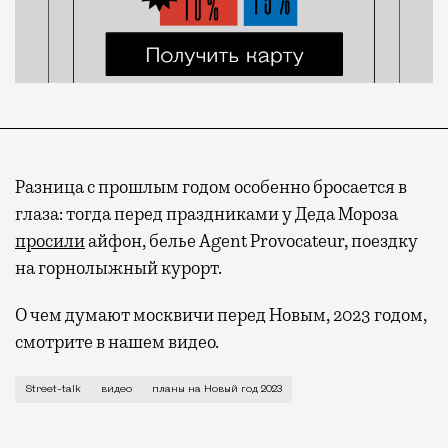
Разница с прошлым годом особенно бросается в
глаза: тогда перед праздниками у Деда Мороза
просили
айфон, белье Agent Provocateur, поездку
на горнолыжный курорт.
О чем думают москвичи перед Новым, 2023 годом,
смотрите в нашем видео.
До Нового года осталось чуть больше недели, и «Мо
Street-talk
видео
планы на Новый год 2023