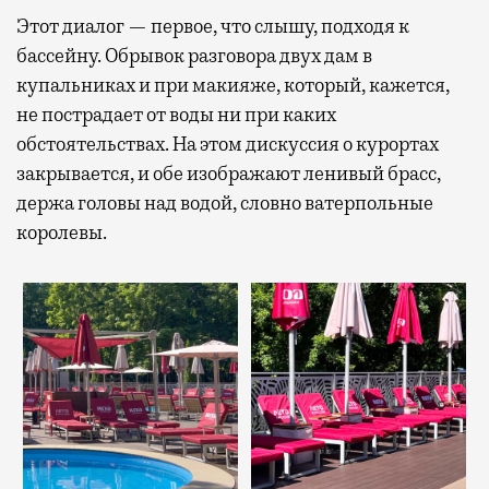
Этот диалог — первое, что слышу, подходя к
бассейну. Обрывок разговора двух дам в
купальниках и при макияже, который, кажется,
не пострадает от воды ни при каких
обстоятельствах. На этом дискуссия о курортах
закрывается, и обе изображают ленивый брасс,
держа головы над водой, словно ватерпольные
королевы.