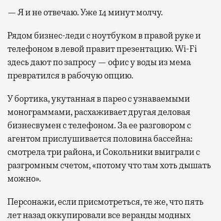
— Я и не отвечаю. Уже 14 минут молчу.
Рядом бизнес-леди с ноутбуком в правой руке и
телефоном в левой правит презентацию. Wi-Fi
здесь дают по запросу — офис у воды из мема
превратился в рабочую опцию.
У бортика, укутанная в парео с узнаваемыми
монограммами, расхаживает другая деловая
бизнесвумен с телефоном. За ее разговором с
агентом прислушивается половина бассейна:
смотрела три района, и Сокольники выиграли с
разгромным счетом, «потому что там хоть дышать
можно».
Персонажи, если присмотреться, те же, что пять
лет назад оккупировали все веранды модных