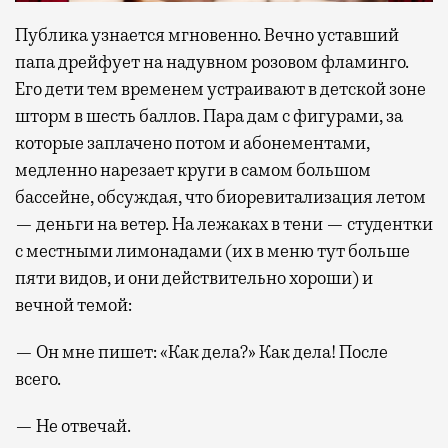
Публика узнается мгновенно. Вечно уставший
папа дрейфует на надувном розовом фламинго.
Его дети тем временем устраивают в детской зоне
шторм в шесть баллов. Пара дам с фигурами, за
которые заплачено потом и абонементами,
медленно нарезает круги в самом большом
бассейне, обсуждая, что биоревитализация летом
— деньги на ветер. На лежаках в тени — студентки
с местными лимонадами (их в меню тут больше
пяти видов, и они действительно хороши) и
вечной темой:
— Он мне пишет: «Как дела?» Как дела! После
всего.
— Не отвечай.