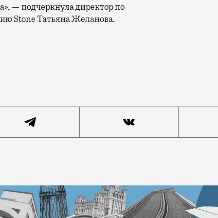
а», — подчеркнула директор по
ию Stone Татьяна Желанова.
ая площадка Театра на Бронной, будет обновлена при