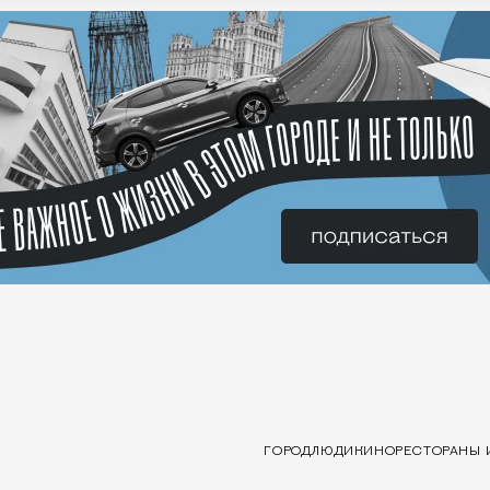
ГОРОД
ЛЮДИ
КИНО
РЕСТОРАНЫ 