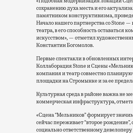
«Подобная модернизация локаций Сцен
сохранению духа места и его актуали
памятником конструктивизма, проведе
Начало нашего партнерства со Stone — 
театра, в его способность оставаться 
искусством», — отметил художественн
Константин Богомолов.
Первые спектакли в обновленных интер
Коллаборация Stone и Сцены «Мельнико
компания и театр совместно планируют
площадки на Стромынке и за ее предел
Культурная среда в районе важна не м
коммерческая инфраструктура, отмети
«Сцена “Мельников” формирует значи
сейчас переживает “второе рождение”, 
социально ответственному девелоперу д