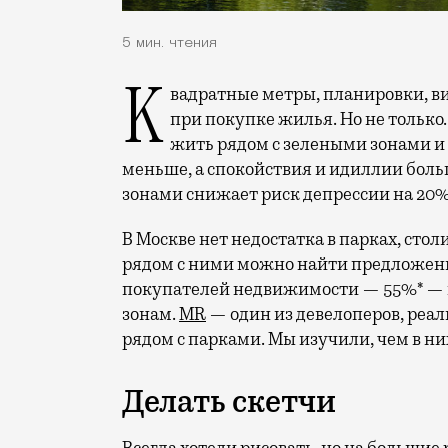
5 мин. чтения
Квадратные метры, планировки, вид из окон. Конечно, на это обращают внимание
при покупке жилья. Но не только.
жить рядом с зелеными зонами и
меньше, а спокойствия и идиллии боль
зонами снижает риск депрессии на 20%
В Москве нет недостатка в парках, стол
рядом с ними можно найти предложен
покупателей недвижимости — 55%* — г
зонам.
MR
— один из девелоперов, реа
рядом с парками. Мы изучили, чем в ни
Делать скетчи
Всегда хотели рисовать, но на большие