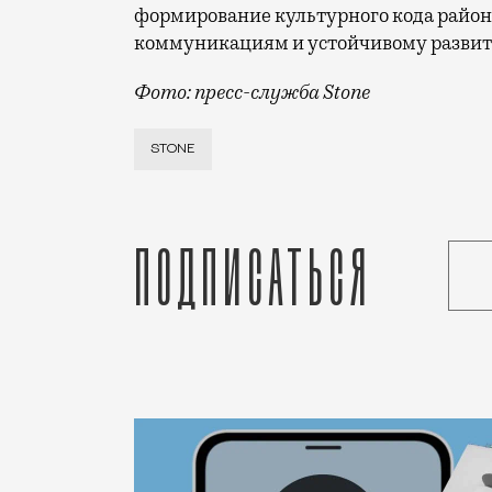
формирование культурного кода район
коммуникациям и устойчивому развит
Фото: пресс-служба Stone
Сцена «Мельников» на Стромынке, втор
STONE
Подписаться
Статья
Редакция Москвич Mag
Город