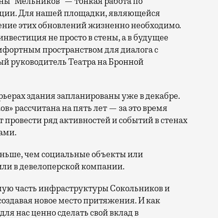
ы “Мельников” — тонкая работа по
зации. Для нашей площадки, являющейся
ние этих обновлений жизненно необходимо.
инвестиция не просто в стены, а в будущее
комфортным пространством для диалога с
ый руководитель Театра на Бронной
ьерах здания запланированы уже в декабре.
в» рассчитана на пять лет — за это время
 провести ряд активностей и событий в стенах
ами.
еньше, чем социальные объекты или
ли в девелоперской компании.
мую часть инфраструктуры Сокольников и
создавая новое место притяжения. И как
ля нас ценно сделать свой вклад в