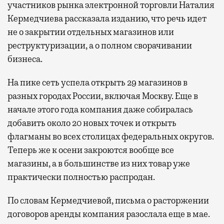
участников рынка электронной торговли Наталия
не в потерянное время, а в возможность
Кермедчиева рассказала изданию, что речь идет
спокойно закончить дела или спланировать
не о закрытии отдельных магазинов или
активности в путешествии, например
реструктуризации, а о полном сворачивании
забронировать нужные билеты и рестораны.
бизнеса.
На пике сеть успела открыть 29 магазинов в
Бизнес-зал становится местом, где можно
разных городах России, включая Москву. Еще в
провести переговоры, поработать или просто
начале этого года компания даже собиралась
выпить кофе, наблюдая сквозь панорамные
добавить около 20 новых точек и открыть
окна за тем, как взлетают и садятся
флагманы во всех столицах федеральных округов.
самолеты. В Москве нет недостатка
Теперь же к осени закроются вообще все
в лаунжах. В аэропортах их обычно
магазины, а в большинстве из них товар уже
несколько — в разных зонах воздушных
практически полностью распродан.
гаваней. На некоторых вокзалах — тоже.
Лаунжи доступны на Ленинградском,
По словам Кермедчиевой, письма о расторжении
Павелецком, Казанском, Ярославском
договоров аренды компания разослала еще в мае.
и Курском вокзалах.
Попасть в бизнес-залы