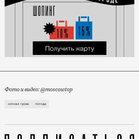
Фото и видео: @moscowtop
После нескольких дней жары Москву ночью накрыла с
ночная гроза
погода