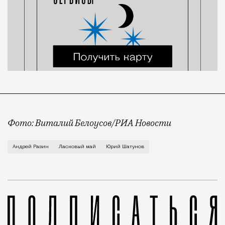
Фото: Виталий Белоусов/РИА Новости
Краснодарский краевой суд отменил решение почти 2
Андрей Разин
Ласковый май
Юрий Шатунов