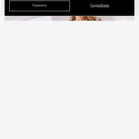
Принять
Подробнее
07.08.2026
4 мин. чтения
В первой же сцене своего нового фильма Грегг
Араки цитирует одну из лучших картин о
славе и Голливуде — «Бульвар Сансет» Билли
Уайлдера. В бассейне лицом вниз лежит
художница Эрика Трейси (Оливия Уайлд играет
героиню, чье имя явно вдохновлено знаменитой
британской художницей Трейси Эмин) — точно
так же, как в шедевре 1950-го плавало тело