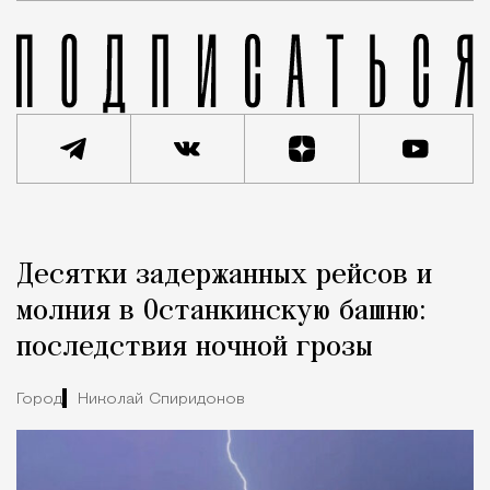
Реклама
Редакция Москвич Mag
Десятки задержанных рейсов и
Город
молния в Останкинскую башню:
последствия ночной грозы
Город
Николай Спиридонов