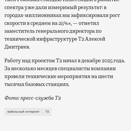
спектра уже дали измеримый результат: в
городах-миллионниках мы зафиксировали рост
скорости в среднем на 25%», — отметил
заместитель генерального директора по
технической инфраструктуре Т2 Алексей
Дмитриев.
Работу над проектом Т2 начал в декабре 2025 года.
За несколько месяцев специалисты компании
провели технические мероприятия на шести
тысячах базовых станциях.
Фото: пресс-служба Т2
Мобильный оператор Т2 завершил работы по увеличе
мобильный интернет
Т2