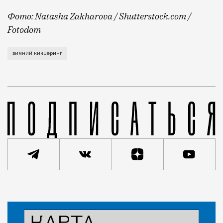
Фото: Natasha Zakharova / Shutterstock.com /
Fotodom
Об этом рассказал на Международном евразийском фо
зимний кикшеринг
Статья
Кирилл Романов
Город