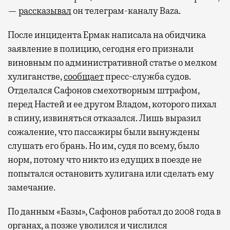
—
рассказывал
он
телеграм-каналу Baza
.
После инцидента Ермак написала на обидчика
заявление в полицию,
сегодня его признали
виновным по административной статье о мелком
хулиганстве,
сообщает
пресс-служба судов.
Отделался Сафонов смехотворным штрафом,
перед Настей и ее другом Владом, которого пихал
в спину, извиняться отказался. Лишь выразил
сожаление, что пассажиры были вынуждены
слушать его брань. Но им, судя по всему, было
норм, потому что никто из едущих в поезде не
попытался остановить хулигана или сделать ему
замечание.
По данным «Базы», Сафонов работал до 2008 года в
органах, а позже уволился и числился