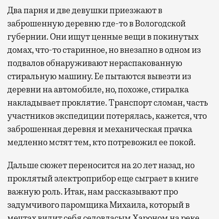
Два парня и две девушки приезжают в
заброшенную деревню где-то в Вологодской
губернии. Они ищут ценные вещи в покинутых
домах, что-то старинное, но внезапно в одном из
подвалов обнаруживают нераспакованную
стиральную машину. Ее пытаются вывезти из
деревни на автомобиле, но, похоже, стиралка
накладывает проклятие. Транспорт сломан, часть
участников экспедиции потерялась, кажется, что
заброшенная деревня и механическая прачка
медленно мстят тем, кто потревожил ее покой.
Дальше сюжет переносится на 20 лет назад, но
проклятый электроприбор еще сыграет в книге
важную роль. Итак, нам рассказывают про
задумчивого паромщика Михаила, который в
мечтах видит себя седовласым Хароном на реке