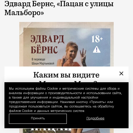
Эдвард Бернс, «Пацан с улицы
Мальборо»
×
Мы используем файлы Сookie и метрические системы для сбора и
Уведомление 
анализа информации о производительности и использовании сайта,
а также для улучшения и индивидуальной настройки
предоставления информации. Нажимая кнопку «Принять» или
продолжая пользоваться сайтом, вы соглашаетесь на обработку
файлов Cookie и данных метрических систем.
Принять
Подробнее