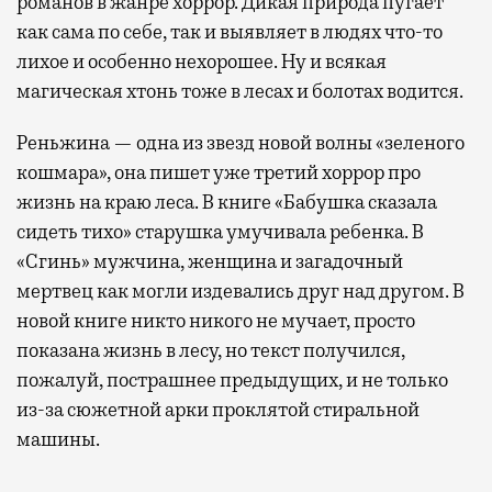
романов в жанре хоррор. Дикая природа пугает
как сама по себе, так и выявляет в людях что-то
лихое и особенно нехорошее. Ну и всякая
магическая хтонь тоже в лесах и болотах водится.
Реньжина — одна из звезд новой волны «зеленого
кошмара», она пишет уже третий хоррор про
жизнь на краю леса. В книге «Бабушка сказала
сидеть тихо» старушка умучивала ребенка. В
«Сгинь» мужчина, женщина и загадочный
мертвец как могли издевались друг над другом. В
новой книге никто никого не мучает, просто
показана жизнь в лесу, но текст получился,
пожалуй, пострашнее предыдущих, и не только
из-за сюжетной арки проклятой стиральной
машины.