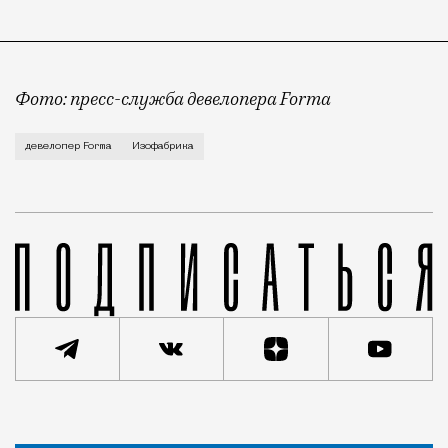
Фото: пресс-служба девелопера Forma
Корпус скульптуры и лепки Изофабрики на Часовой 
девелопер Forma
Изофабрика
Новость
Редакция Москвич Mag