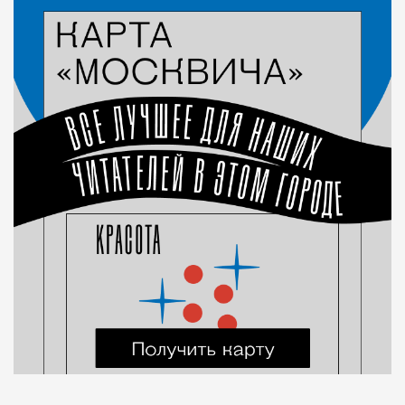
Город