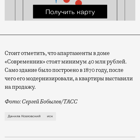
Стоит отметить, что апартаменты в доме
«Современник» стоят минимум 40 млн рублей.
Само здание было построено в 1870 году, после
чего его модернизировали, а квартиры выставили
на продажу.
Фото: Сергей Бобылев/ТАСС
Речь идет об апартаментах актера в элитном ЖК «Со
Данила Козловский
иск