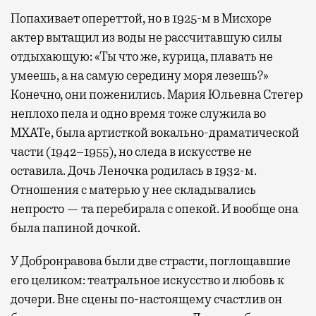
Попахивает опереттой, но в 1925-м в Мисхоре
актер вытащил из воды не рассчитавшую силы
отдыхающую: «Ты что же, курица, плавать не
умеешь, а на самую середину моря лезешь?»
Конечно, они поженились. Мария Юльевна Стегер
неплохо пела и одно время тоже служила во
МХАТе, была артисткой вокально-драматической
части (1942–1955), но следа в искусстве не
оставила. Дочь Леночка родилась в 1932-м.
Отношения с матерью у нее складывались
непросто — та перебирала с опекой. И вообще она
была папиной дочкой.
У Добронравова были две страсти, поглощавшие
его целиком: театральное искусство и любовь к
дочери. Вне сцены по-настоящему счастлив он