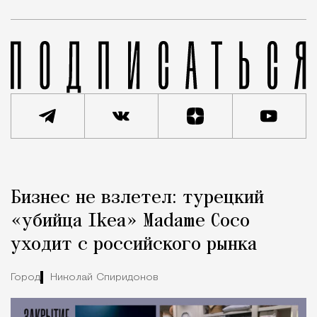
Реклама
Редакция Москвич Mag
Бизнес не взлетел: турецкий
Город
«убийца Ikea» Madame Coco
уходит с российского рынка
Город
Николай Спиридонов