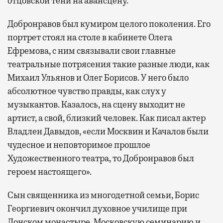
отцовской тени на авансцену.
Добронравов был кумиром целого поколения. Его
портрет стоял на столе в кабинете Олега
Ефремова, с ним связывали свои главные
театральные потрясения такие разные люди, как
Михаил Ульянов и Олег Борисов. У него было
абсолютное чувство правды, как слух у
музыкантов. Казалось, на сцену выходит не
артист, а свой, близкий человек. Как писал актер
Владлен Давыдов, «если Москвин и Качалов были
чудесное и неповторимое прошлое
Художественного театра, то Добронравов был
героем настоящего».
Сын священника из многодетной семьи, Борис
Георгиевич окончил духовное училище при
Донском монастыре, Московскую семинарию и