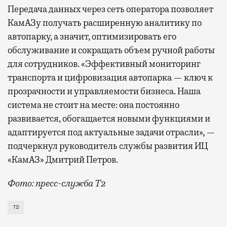
Передача данных через сеть оператора позволяет
КамАЗу получать расширенную аналитику по
автопарку, а значит, оптимизировать его
обслуживание и сокращать объем ручной работы
для сотрудников. «Эффективный мониторинг
транспорта и цифровизация автопарка — ключ к
прозрачности и управляемости бизнеса. Наша
система не стоит на месте: она постоянно
развивается, обогащается новыми функциями и
адаптируется под актуальные задачи отрасли», —
подчеркнул руководитель службы развития ИЦ
«КамАЗ» Дмитрий Петров.
Фото: пресс-служба Т2
Т2 развивает решения для автомобильной отрасли и
Т2