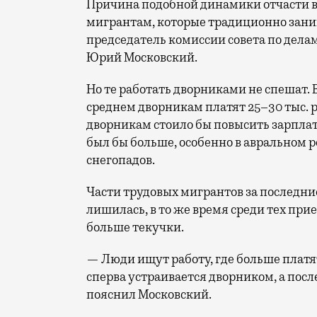
Причина подобной динамики отчасти в
мигрантам, которые традиционно заним
председатель комиссии совета по дел
Юрий Московский.
Но те работать дворниками не спешат. 
среднем дворникам платят 25–30 тыс. р
дворникам стоило бы повысить зарплату
был бы больше, особенно в авральном 
снегопадов.
Части трудовых мигрантов за последни
лишилась, в то же время среди тех прие
больше текучки.
— Люди ищут работу, где больше платя
сперва устраивается дворником, а посл
пояснил Московский.