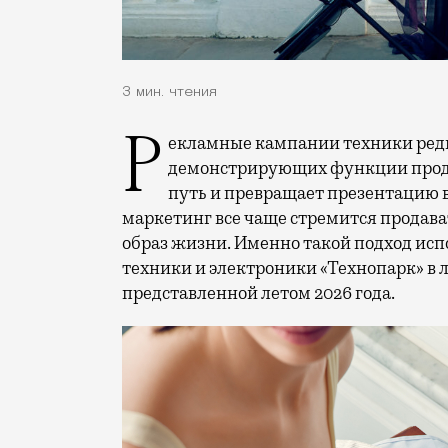
3 мин. чтения
Рекламные кампании техники редко выходят за рамки привычных съемок,
демонстрирующих функции проду
путь и превращает презентацию 
маркетинг все чаще стремится продава
образ жизни. Именно такой подход исп
техники и электроники «Технопарк» в
представленной летом 2026 года.