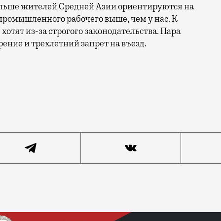
больше жителей Средней Азии ориентируются на
 промышленного рабочего выше, чем у нас. К
хотят из-за строгого законодательства. Пара
ение и трехлетний запрет на въезд.
На втором месте по дефициту дворников Теплый Стан (