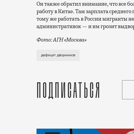
Он также обратил внимание, что все 
работу в Китае. Там зарплата среднего
тому же работать в России мигранты не 
административок — и им грозит выдвор
Фото: АГН «Москва»
Туда требуется более 200 работников. 
дефицит дворников
Подписаться
Статья
Редакция Москвич Mag
Город