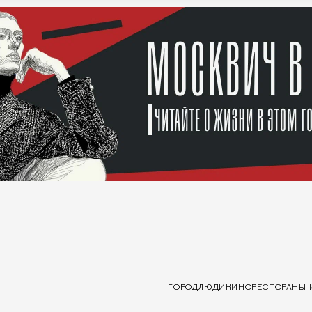
ГОРОД
ЛЮДИ
КИНО
РЕСТОРАНЫ 