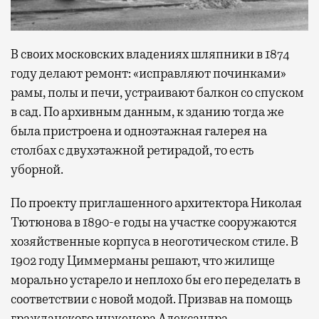
В своих московских владениях шляпники в 1874
году делают ремонт: «исправляют починками»
рамы, полы и печи, устраивают балкон со спуском
в сад. По архивным данным, к зданию тогда же
была пристроена и одноэтажная галерея на
столбах с двухэтажной ретирадой, то есть
уборной.
По проекту приглашенного архитектора Николая
Тютюнова в 1890-е годы на участке сооружаются
хозяйственные корпуса в неоготическом стиле. В
1902 году Циммерманы решают, что жилище
морально устарело и неплохо бы его переделать в
соответствии с новой модой. Призвав на помощь
гражданского инженера Александра