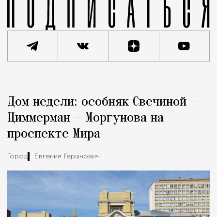
Реклама
Редакция Москвич Mag
Дом недели: особняк Свечиной —
Город
Циммерман — Моргунова на
проспекте Мира
Город
Евгения Гершкович