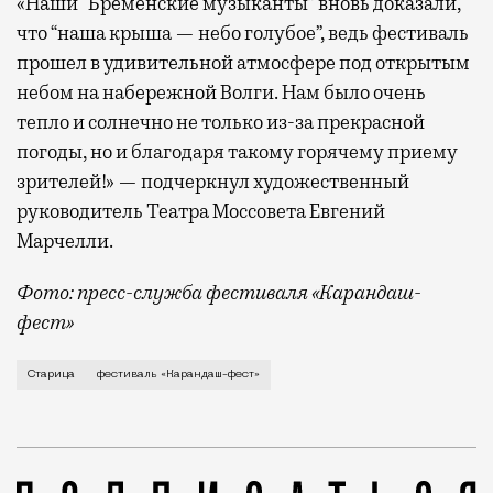
«Наши “Бременские музыканты” вновь доказали,
что “наша крыша — небо голубое”, ведь фестиваль
прошел в удивительной атмосфере под открытым
небом на набережной Волги. Нам было очень
тепло и солнечно не только из-за прекрасной
погоды, но и благодаря такому горячему приему
зрителей!» — подчеркнул художественный
руководитель Театра Моссовета Евгений
Марчелли.
Фото: пресс-служба фестиваля «Карандаш-
фест»
В минувший уикенд маленькая Старица в Тверской об
Старица
фестиваль «Карандаш-фест»