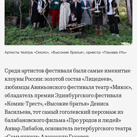
Артисты театра «Около», «Высокие братья», оркестр «Пакава Ить»
Среди артистов фестиваля были самые именитые
клоуны России: золотой состав «Лицедеев»,
любимцы Авиньонского фестиваля театр «Микос»,
обладатель премии Эдинбургского фестиваля
«Комик-Трест», «Высокие братья» Дениса
Васильева, тот самый гоголевский персонаж из
балабановского фильма «Про уродов и людей»
Анвар Либабов, основатель петербургского театра
«Семьянюки» Александр Гусаров.