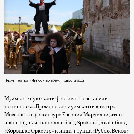
Клоун театра «Микос» во время кавалькады
Музыкальную часть фестиваля составили
постановка «Бременские музыканты» театра
Моссовета в режиссуре Евгения Марчелли, этно-
авангардный а капелла-бэнд Spokanki, джаз-бэнд
«Хоронько Оркестр» и инди-группа «Рубеж Веков»