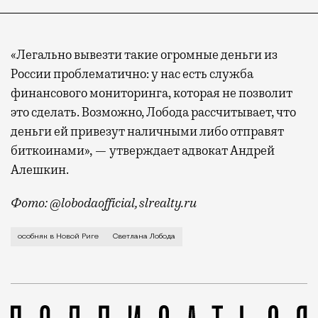
«Легально вывезти такие огромные деньги из
России проблематично: у нас есть служба
финансового мониторинга, которая не позволит
это сделать. Возможно, Лобода рассчитывает, что
деньги ей привезут наличными либо отправят
биткоинами», — утверждает адвокат Андрей
Алешкин.
Фото: @lobodaofficial, slrealty.ru
Кроме того, его можно арендовать за миллион в меся
особняк в Новой Риге
Светлана Лобода