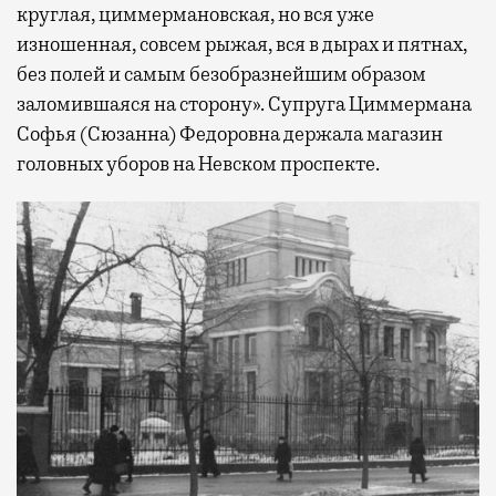
круглая, циммермановская, но вся уже
изношенная, совсем рыжая, вся в дырах и пятнах,
без полей и самым безобразнейшим образом
заломившаяся на сторону». Супруга Циммермана
Софья (Сюзанна) Федоровна держала магазин
головных уборов на Невском проспекте.