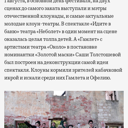
1 августа, в основной день фестиваля, на двух
сценах до самого заката выступали и мэтры
отечественной клоунады, и самые актуальные
молодые клоун-театры. В спектакле «Идите в
баню» театра «Неболет» в один момент на сцене
оказалась целая толпа детей. А «Гамлет» с
артистами театра «Около» в постановке
номинантки «Золотой маски» Саши Толстошевой
был построен на деконструкции самой идеи
спектакля. Клоуны кормили зрителей кабачковой
икрой и искали среди них Гамлета и Офелию.