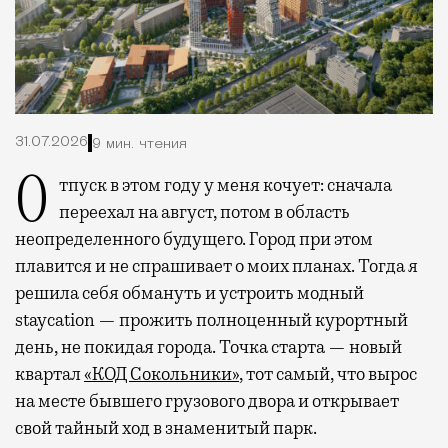
31.07.2026
9 мин. чтения
Отпуск в этом году у меня кочует: сначала
переехал на август, потом в область
неопределенного будущего. Город при этом
плавится и не спрашивает о моих планах. Тогда я
решила себя обмануть и устроить модный
staycation — прожить полноценный курортный
день, не покидая города. Точка старта — новый
квартал
«КОД Сокольники»
, тот самый, что вырос
на месте бывшего грузового двора и открывает
свой тайный ход в знаменитый парк.