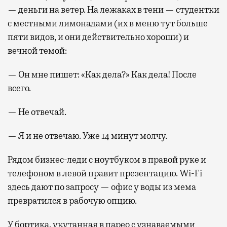
— деньги на ветер. На лежаках в тени — студентки
с местными лимонадами (их в меню тут больше
пяти видов, и они действительно хороши) и
вечной темой:
— Он мне пишет: «Как дела?» Как дела! После
всего.
— Не отвечай.
— Я и не отвечаю. Уже 14 минут молчу.
Рядом бизнес-леди с ноутбуком в правой руке и
телефоном в левой правит презентацию. Wi-Fi
здесь дают по запросу — офис у воды из мема
превратился в рабочую опцию.
У бортика, укутанная в парео с узнаваемыми