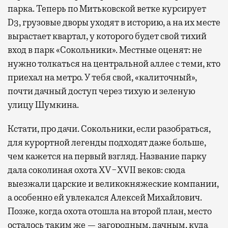
парка. Теперь по Митьковской ветке курсирует
D3, грузовые дворы уходят в историю, а на их месте
вырастает квартал, у которого будет свой тихий
вход в парк «Сокольники». Местные оценят: не
нужно толкаться на центральной аллее с теми, кто
приехал на метро. У тебя свой, «калиточный»,
почти дачный доступ через тихую и зеленую
улицу Шумкина.
Кстати, про дачи. Сокольники, если разобраться,
для курортной легенды подходят даже больше,
чем кажется на первый взгляд. Название парку
дала соколиная охота XV−XVII веков: сюда
выезжали царские и великокняжеские компании,
а особенно ей увлекался Алексей Михайлович.
Позже, когда охота отошла на второй план, место
осталось таким же — загородным, дачным, куда