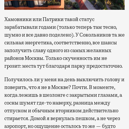
Хамовники или Патрики такой статус
зарабатывали годами (только теперь там тесно,
шумно и все давно поделено). У Сокольников та же
сильная энергетика, соответственно, все шансы
заполучить славу одного из самых желанных
районов Москвы. Только скученность им не
грозит: места тут благодаря парку предостаточно.
Получилось ли у меня на день выключить голову и
поверить, что я не в Москве? Почти. В моменте,
когда лежишь в шезлонге с закрытыми глазами, а
сосны шумят где-то наверху, разница между
отпуском и обычным вторником действительно
стирается. Домой я вернулась пешком, а не через
аэропорт, но ощущение осталось то же — будто