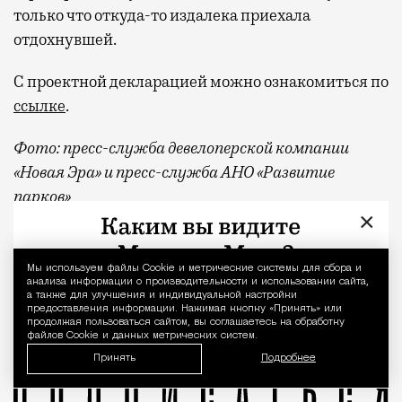
только что откуда-то издалека приехала
отдохнувшей.
С проектной декларацией можно ознакомиться по
ссылке
.
Фото:
пресс-служба девелоперской компании
«Новая Эра» и пресс-служба АНО «Развитие
парков»
×
Отпуск в этом году у меня кочует: сначала пе
Реклама
Мы используем файлы Сookie и метрические системы для сбора и
Уведомление 
квартал «КОД Сокольники»
анализа информации о производительности и использовании сайта,
а также для улучшения и индивидуальной настройки
предоставления информации. Нажимая кнопку «Принять» или
продолжая пользоваться сайтом, вы соглашаетесь на обработку
файлов Cookie и данных метрических систем.
Принять
Подробнее