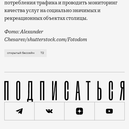
потребления трафика и проводить мониторинг
качества услуг на социально значимых и
рекреационных объектах столицы.
Фото:
Alexander
Chesarev
/shutterstock.com/Fotodom
В Москве установилась теплая солнечная погода, в
открытый бассейн
Т2