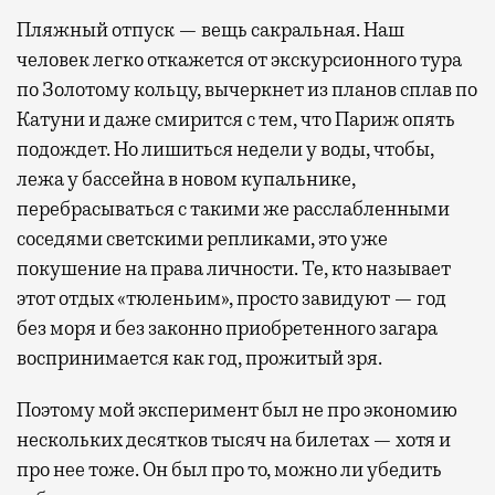
Пляжный отпуск — вещь сакральная. Наш
человек легко откажется от экскурсионного тура
по Золотому кольцу, вычеркнет из планов сплав по
Катуни и даже смирится с тем, что Париж опять
подождет. Но лишиться недели у воды, чтобы,
лежа у бассейна в новом купальнике,
перебрасываться с такими же расслабленными
соседями светскими репликами, это уже
покушение на права личности. Те, кто называет
этот отдых «тюленьим», просто завидуют — год
без моря и без законно приобретенного загара
воспринимается как год, прожитый зря.
Поэтому мой эксперимент был не про экономию
нескольких десятков тысяч на билетах — хотя и
про нее тоже. Он был про то, можно ли убедить