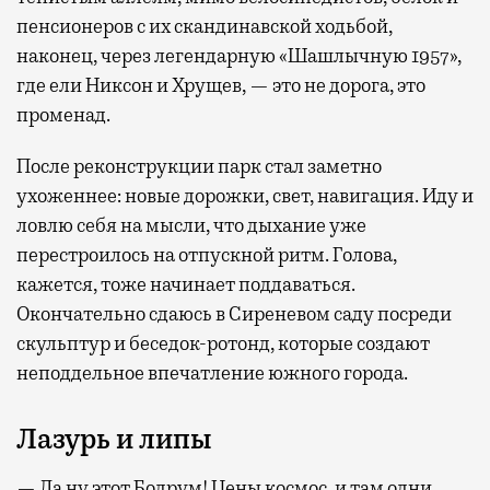
пенсионеров с их скандинавской ходьбой,
наконец, через легендарную «Шашлычную 1957»,
где ели Никсон и Хрущев, — это не дорога, это
променад.
После реконструкции парк стал заметно
ухоженнее: новые дорожки, свет, навигация. Иду и
ловлю себя на мысли, что дыхание уже
перестроилось на отпускной ритм. Голова,
кажется, тоже начинает поддаваться.
Окончательно сдаюсь в Сиреневом саду посреди
скульптур и беседок-ротонд, которые создают
неподдельное впечатление южного города.
Лазурь и липы
— Да ну этот Бодрум! Цены космос, и там одни