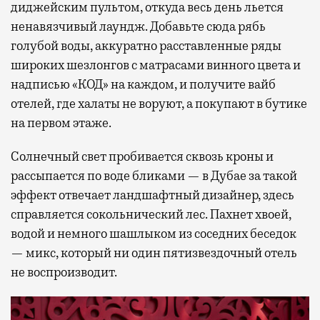
диджейским пультом, откуда весь день льется
ненавязчивый лаундж. Добавьте сюда рябь
голубой воды, аккуратно расставленные ряды
широких шезлонгов с матрасами винного цвета и
надписью «КОД» на каждом, и получите вайб
отелей, где халаты не воруют, а покупают в бутике
на первом этаже.
Солнечный свет пробивается сквозь кроны и
рассыпается по воде бликами — в Дубае за такой
эффект отвечает ландшафтный дизайнер, здесь
справляется сокольнический лес. Пахнет хвоей,
водой и немного шашлыком из соседних беседок
— микс, который ни один пятизвездочный отель
не воспроизводит.