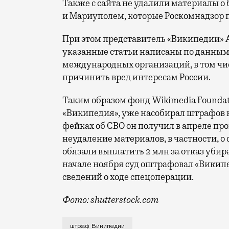
Также с сайта не удалили материалы о
и Мариуполем, которые Роскомнадзор 
При этом представитель «Википедии» А
указанные статьи написаны по данным
международных организаций, в том чис
причинить вред интересам России.
Таким образом фонд Wikimedia Founda
«Википедия», уже насобирал штрафов н
фейках об СВО он получил в апреле про
неудаление материалов, в частности, о
обязали выплатить 2 млн за отказ убир
начале ноября суд оштрафовал «Википед
сведений о ходе спецоперации.
Фото: shutterstock.com
Это уже четвертый штраф компании за г
штраф Википедии