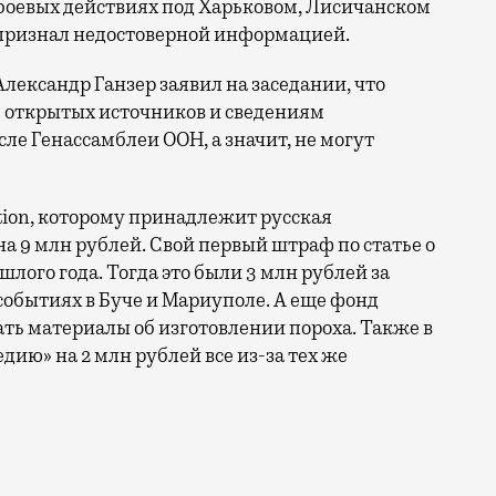
 боевых действиях под Харьковом, Лисичанском
признал недостоверной информацией.
лександр Ганзер заявил на заседании, что
 открытых источников и сведениям
ле Генассамблеи ООН, а значит, не могут
tion, которому принадлежит русская
а 9 млн рублей. Свой первый штраф по статье о
шлого года. Тогда это были 3 млн рублей за
 событиях в Буче и Мариуполе. А еще фонд
ать материалы об изготовлении пороха. Также в
ию» на 2 млн рублей все из-за тех же
од. Речь идет об отказе администраторов интернет-эн