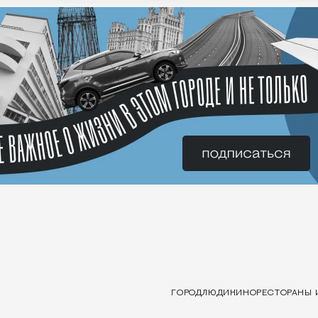
ГОРОД
ЛЮДИ
КИНО
РЕСТОРАНЫ 