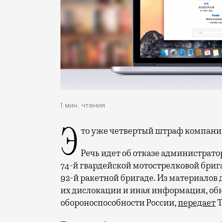
1 мин. чтения
Это уже четвертый штраф компании
Речь идет об отказе администрат
74-й гвардейской мотострелковой брига
92-й ракетной бригаде. Из материалов д
их дислокации и иная информация, об
обороноспособности России,
передает
Т