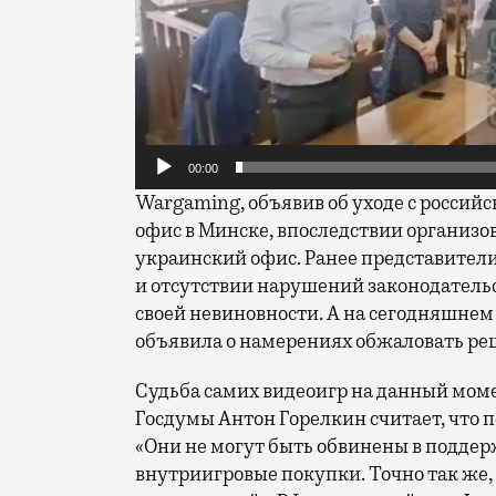
00:00
Wargaming, объявив об уходе с российск
офис в Минске, впоследствии организо
украинский офис. Ранее представители
и отсутствии нарушений законодательс
своей невиновности. А на сегодняшнем
объявила о намерениях обжаловать ре
Судьба самих видеоигр на данный моме
Госдумы Антон Горелкин считает, что п
«Они не могут быть обвинены в поддер
внутриигровые покупки. Точно так же,