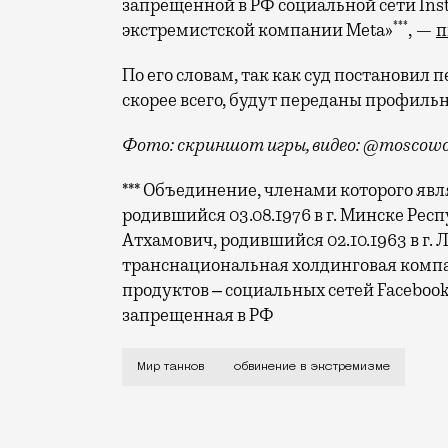
запрещенной в РФ социальной сети Ins
***
экстремистской компании Meta»
, —
п
По его словам, так как суд постановил 
скорее всего, будут переданы профиль
Фото: скриншот игры, видео: @moscowc
*** Объединение, членами которого я
родившийся 03.08.1976 в г. Минске Рес
Атхамович, родившийся 02.10.1963 в г
транснациональная холдинговая компан
продуктов ‒ социальных сетей Faceboo
запрещенная в РФ
Речь идет о компании «Леста Игры», ко
Мир танков
обвинение в экстремизме