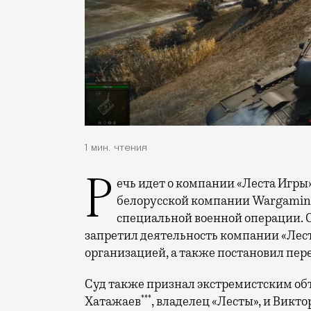
1 мин. чтения
Речь идет о компании «Леста Игры», которая образовалась после ухода
белорусской компании Wargaming 
специальной военной операции. 
запретил деятельность компании «Лест
организацией, а также постановил пер
Суд также признал экстремистским об
***
Хатажаев
, владелец «Лесты», и Викт