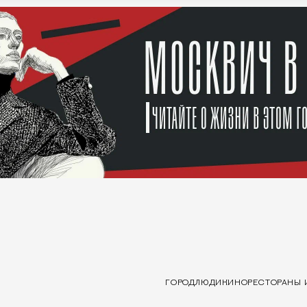
ГОРОД
ЛЮДИ
КИНО
РЕСТОРАНЫ 