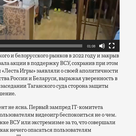
01:08
ого и белорусского рынков в 2022 году и закрыв
вала акции в поддержку ВСУ, сохранив при этом
 «Леста Игры» заявляли о своей аполитичности
тва России и Беларуси, выражая уверенность в
 заседании Таганского суда сторона защиты
шение.
нт не ясна. Первый зампред IT-комитета
ользователям видеоигр беспокоиться не о чем.
жке ВСУ или экстремизме за то, что совершали
 как нечего опасаться пользователям