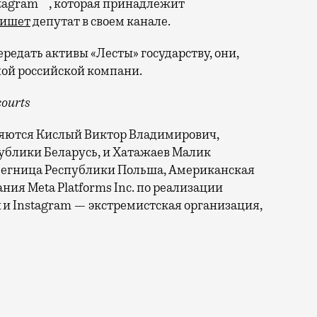
***
tagram
, которая принадлежит
ишет
депутат в своем канале.
передать активы «Лесты» государству, они,
ной российской компани.
ourts
вляются Кислый Виктор Владимирович,
публики Беларусь, и Хатажаев Малик
. Легница Республики Польша, Американская
ия Meta Platforms Inc. по реализации
k и Instagram — экстремистская организация,
торая образовалась после ухода белорусской компании