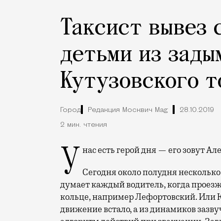
Таксист вывез 
детьми из зады
Кутузовского т
Город
Редакция Москвич Mag
28.10.2019
2 мин. чтения
У нас есть герой дня — его зовут 
Сегодня около полудня несколько
думает каждый водитель, когда проез
кольце, например Лефортовский. Или К
движение встало, а из динамиков зазв