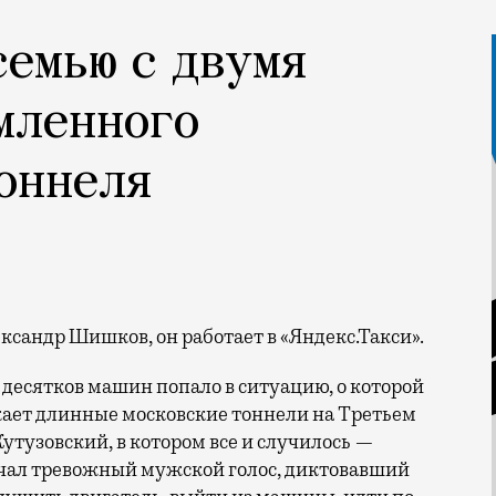
семью с двумя
мленного
оннеля
Александр Шишков, он работает в «Яндекс.Такси».
 десятков машин попало в ситуацию, о которой
жает длинные московские тоннели на Третьем
утузовский, в котором все и случилось —
учал тревожный мужской голос, диктовавший