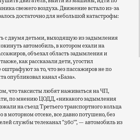
лушить двигатель, выйти из машины, идти по
чника свежего воздуха. Движение встало из-за
залось достаточно для небольшой катастрофы:
ь с двумя детьми, выходящую из задымления
кинуть автомобиль, в котором ехали на
ассажиров, объехал область задымления и
 также, как рассказали дети, угостил
 оштрафуют за то, что вез пассажиров не по
та опубликовал канал «База».
ом, что таксисты любят наживаться на ЧП,
тати, по мнению ЦОДД, «никакого задымления
езжали на съезд Третьего транспортного кольца
 в моторном отсеке, все давно потушено, без
лей службы телеканал “360°”, — автомобиль из