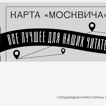
ГОРОД
ЛЮДИ
КИНО
РЕСТОРАНЫ 