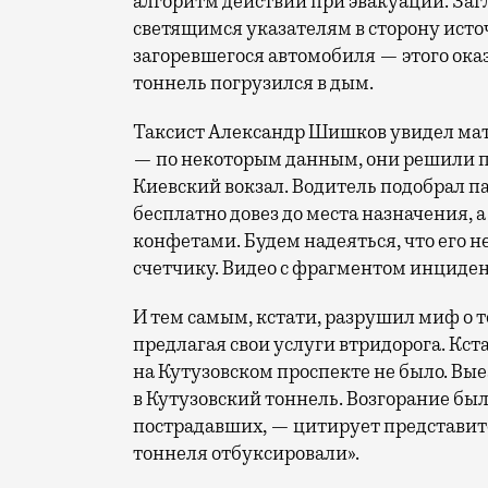
алгоритм действий при эвакуации. Заг
светящимся указателям в сторону исто
загоревшегося автомобиля — этого ока
тоннель погрузился в дым.
Таксист Александр Шишков увидел мат
— по некоторым данным, они решили по
Киевский вокзал. Водитель подобрал п
бесплатно довез до места назначения, а
конфетами. Будем надеяться, что его не
счетчику. Видео с фрагментом инциден
И тем самым, кстати, разрушил миф о т
предлагая свои услуги втридорога. Кс
на Кутузовском проспекте не было. Вы
в Кутузовский тоннель. Возгорание было
пострадавших, — цитирует представите
тоннеля отбуксировали».