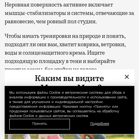
Неровная поверхность активнее включает
мышцы-стабилизаторы и системы, отвечающие за
равновесие, чем ровный пол студии.
Чтобы начать тренировки на природе и понять,
подходят ли они вам, хватит коврика, ветровки,
воды и солнцезащитного крема. Ищите
подходящую площадку в тени и выбирайте
простые асаны, без стойки на голове.
×
Мы используем файлы Сookie и метрические системы для сбора и
Уведомление 
анализа информации о производительности и использовании сайта,
а также для улучшения и индивидуальной настройки
предоставления информации. Нажимая кнопку «Принять» или
продолжая пользоваться сайтом, вы соглашаетесь на обработку
файлов Cookie и данных метрических систем.
Принять
Подробнее