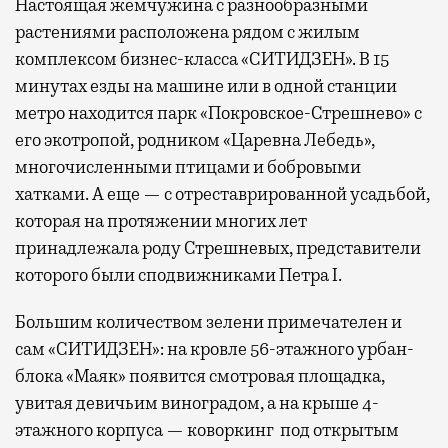
Настоящая жемчужина с разнообразными
растениями расположена рядом с жилым
комплексом бизнес-класса «СИТИДЗЕН». В 15
минутах езды на машине или в одной станции
метро находится парк «Покровское-Стрешнево» с
его экотропой, родником «Царевна Лебедь»,
многочисленными птицами и бобровыми
хатками. А еще — с отреставрированной усадьбой,
которая на протяжении многих лет
принадлежала роду Стрешневых, представители
которого были сподвижниками Петра I.
Большим количеством зелени примечателен и
сам «СИТИДЗЕН»: на кровле 56-этажного урбан-
блока «Маяк» появится смотровая площадка,
увитая девичьим виноградом, а на крыше 4-
этажного корпуса — коворкинг под открытым