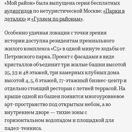
«Мой район» была выпущена серия бесплатных
аудиогидов
по нетуристической Москве:
«Парки в
деталях»
и
«Гуляем по районам»
.
Особенно удачная локация с точки зрения
истории доступна резидентам премиального
жилого комплекса «С5»
в одной минуте ходьбы от
Петровского парка. Проект с фасадами в виде
кристаллов объединит три жилые башни высотой
25, 33 и 48 этажей, три камерных клубных дома
высотой 4, 5, 6 этажей, 17-этажный бизнес-центр и
отдельно стоящий ресторан с летней террасой. На
крыше одной из башен появится многоуровневое
арт-пространство под открытым небом, а во
внутреннем дворе — тихие зоны с
горизонтальном водопадом и площадкой для
падел-тенниса.