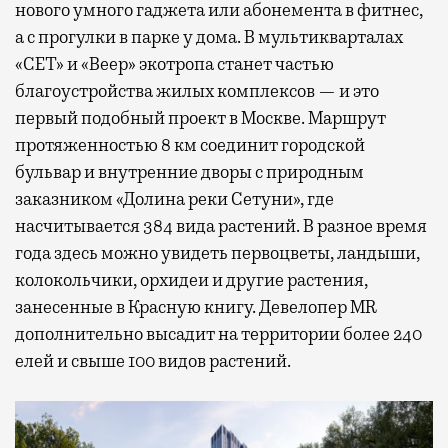
нового умного гаджета или абонемента в фитнес,
а с прогулки в парке у дома. В мультикварталах
«СЕТ» и «Веер» экотропа станет частью
благоустройства жилых комплексов — и это
первый подобный проект в Москве. Маршрут
протяженностью 8 км соединит городской
бульвар и внутренние дворы с природным
заказником «Долина реки Сетуни», где
насчитывается 384 вида растений. В разное время
года здесь можно увидеть первоцветы, ландыши,
колокольчики, орхидеи и другие растения,
занесенные в Красную книгу. Девелопер MR
дополнительно высадит на территории более 240
елей и свыше 100 видов растений.