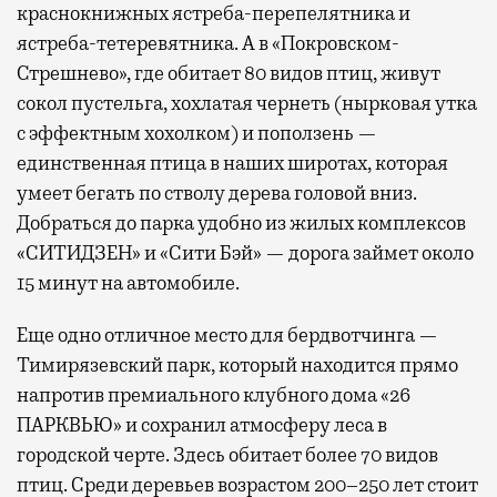
краснокнижных ястреба-перепелятника и
ястреба-тетеревятника. А в «Покровском-
Стрешнево», где обитает 80 видов птиц, живут
сокол пустельга, хохлатая чернеть (нырковая утка
с эффектным хохолком) и поползень —
единственная птица в наших широтах, которая
умеет бегать по стволу дерева головой вниз.
Добраться до парка удобно из жилых комплексов
«СИТИДЗЕН» и «Сити Бэй» — дорога займет около
15 минут на автомобиле.
Еще одно отличное место для бердвотчинга —
Тимирязевский парк, который находится прямо
напротив премиального клубного дома «26
ПАРКВЬЮ» и сохранил атмосферу леса в
городской черте. Здесь обитает более 70 видов
птиц. Среди деревьев возрастом 200–250 лет стоит