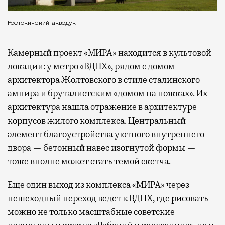
Ростокинский акведук
Камерный проект «МИРА» находится в культовой
локации: у метро «ВДНХ», рядом с домом
архитектора Жолтовского в стиле сталинского
ампира и бруталистским «домом на ножках». Их
архитектура нашла отражение в архитектуре
корпусов жилого комплекса. Центральный
элемент благоустройства уютного внутреннего
двора — бетонный навес изогнутой формы —
тоже вполне может стать темой скетча.
Еще один выход из комплекса «МИРА» через
пешеходный переход ведет к ВДНХ, где рисовать
можно не только масштабные советские