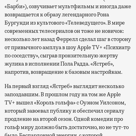
Павелецком, Казанском, Ярославском
«Барби»), озвучивает мультфильмы и иногда даже
и Курском вокзалах.
Попасть в бизнес-залы
возвращается к образу легендарного Рона
могут держатели карт Mir Supreme. Причем
Бургунди из культового «Телеведущего». В мире
не только в столице. Всего доступно более
современных телесериалов он тоже не новичок:
1000 бизнес-залов по всему миру.
несколько лет назад Феррелл сделал шаг в сторону
от привычного амплуа в шоу Apple TV+ «Психиатр
по соседству», сыграв пронзительную жертву
жулика в исполнении Пола Радда. «Ястреб»,
напротив, возвращение к базовым настройкам.
На первый взгляд «Ястреб» выглядит несколько
запоздавшим. В прошлом году на том же Apple
TV+ вышел «Король гольфа» с Оуэном Уилсоном,
который завоевал публику и обеспечил сериалу
продление на второй сезон. Одной комедии про
гольф миру должно быть достаточно, но не тут-то
было. Беспардонной энергии, с которой