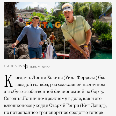
09.08.2026
3 мин. чтения
Когда-то Лонни Хокинс (Уилл Феррелл) был
звездой гольфа, разъезжавшей на личном
автобусе с собственной физиономией на борту.
Сегодня Лонни по-прежнему в деле, как и его
клюшконосец-кедди Старый Генри (Кит Дэвид),
но потрепанное транспортное средство теперь