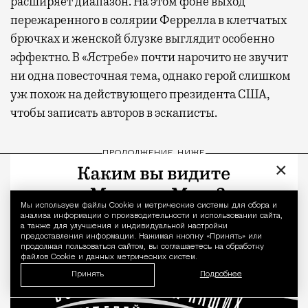
расширяет диапазон. На этом фоне выход
пережаренного в солярии Феррелла в клетчатых
брючках и женской блузке выглядит особенно
эффектно. В «Ястребе» почти нарочито не звучит
ни одна повесточная тема, однако герой слишком
уж похож на действующего президента США,
чтобы записать авторов в эскаписты.
ПРОДОЛЖЕНИЕ НИЖЕ
×
Мы используем файлы Сookie и метрические системы для сбора и
Уведомление 
анализа информации о производительности и использовании сайта,
а также для улучшения и индивидуальной настройки
предоставления информации. Нажимая кнопку «Принять» или
продолжая пользоваться сайтом, вы соглашаетесь на обработку
файлов Cookie и данных метрических систем.
Принять
Подробнее