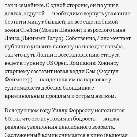
с собой не только чемодан, но и ноутбук.
так и семейные. С одной стороны, он по уши в
А ожидание рейса все чаще превращается
долгах, с другой — необходимо вернуть уважение
не в потерянное время, а в возможность
без пяти минут бывшей, но все еще любимой
спокойно закончить дела или спланировать
жены Стейси (Молли Шеннон) и взрослого сына
активности в путешествии, например
Лэнса (Джимми Татро). Собственно, Лэнс мечтает
забронировать нужные билеты и рестораны.
публично унизить папочку на поле для гольфа,
так что путь Лонни к восстановлению статуса
ведет к турниру US Open. Компанию Хокинсу-
Бизнес-зал становится местом, где можно
старшему составит новая кедди Сэм (Форчун
провести переговоры, поработать или просто
Феймстер) — найденная им на парковке у
выпить кофе, наблюдая сквозь панорамные
супермаркета дебелая блондинка с
окна за тем, как взлетают и садятся
криминальным прошлым и острым языком.
самолеты. В Москве нет недостатка
в лаунжах. В аэропортах их обычно
В следующем году Уиллу Ферреллу исполнится
несколько — в разных зонах воздушных
60, так что его неутомимая бодрость — живая
гаваней. На некоторых вокзалах — тоже.
реклама увеличения пенсионного возраста.
Лаунжи доступны на Ленинградском,
Заслуженный комик снимается в кино (включая