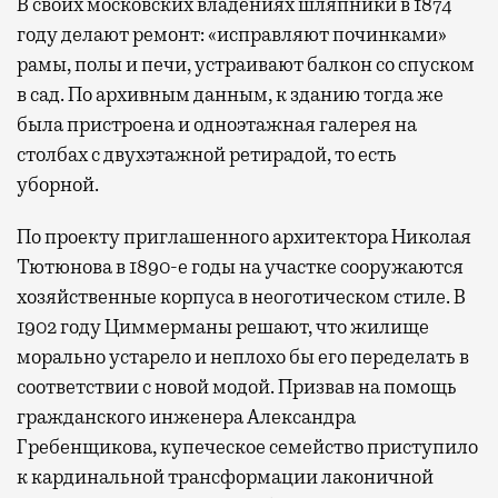
В своих московских владениях шляпники в 1874
году делают ремонт: «исправляют починками»
рамы, полы и печи, устраивают балкон со спуском
в сад. По архивным данным, к зданию тогда же
была пристроена и одноэтажная галерея на
столбах с двухэтажной ретирадой, то есть
уборной.
По проекту приглашенного архитектора Николая
Тютюнова в 1890-е годы на участке сооружаются
хозяйственные корпуса в неоготическом стиле. В
1902 году Циммерманы решают, что жилище
морально устарело и неплохо бы его переделать в
соответствии с новой модой. Призвав на помощь
гражданского инженера Александра
Гребенщикова, купеческое семейство приступило
к кардинальной трансформации лаконичной