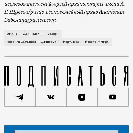
исследовательский музей архитектуры имени А.
В. Щусева/pasyvu.com, семейный архив Анатолия
Забелина/pastvu.com
История каменного строения в Мещанской слободе —
ампир
Дом недели
модерн
особняк Свечиной — Циммерман — Моргунова
проспект Мира
Статья
Евгения Гершкович
Город