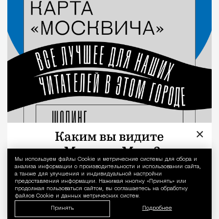
×
Мы используем файлы Сookie и метрические системы для сбора и
Уведомление 
анализа информации о производительности и использовании сайта,
а также для улучшения и индивидуальной настройки
предоставления информации. Нажимая кнопку «Принять» или
продолжая пользоваться сайтом, вы соглашаетесь на обработку
файлов Cookie и данных метрических систем.
Принять
Подробнее