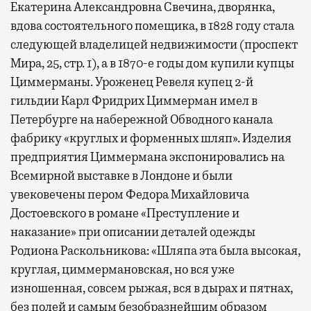
Екатерина Александровна Свечина, дворянка,
вдова состоятельного помещика, в 1828 году стала
следующей владелицей недвижимости (проспект
Мира, 25, стр. 1), а в 1870-е годы дом купили купцы
Циммерманы. Уроженец Ревеля купец 2-й
гильдии Карл Фридрих Циммерман имел в
Петербурге на набережной Обводного канала
фабрику «круглых и форменных шляп». Изделия
предприятия Циммермана экспонировались на
Всемирной выставке в Лондоне и были
увековечены пером Федора Михайловича
Достоевского в романе «Преступление и
наказание» при описании деталей одежды
Родиона Раскольникова: «Шляпа эта была высокая,
круглая, циммермановская, но вся уже
изношенная, совсем рыжая, вся в дырах и пятнах,
без полей и самым безобразнейшим образом