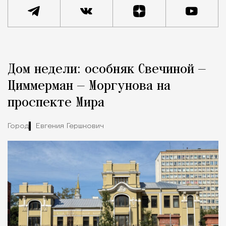
Реклама
Редакция Москвич Mag
Дом недели: особняк Свечиной —
Город
Циммерман — Моргунова на
проспекте Мира
Город
Евгения Гершкович