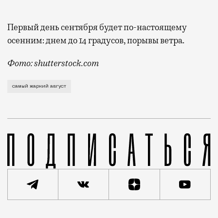
Первый день сентября будет по-настоящему
осенним: днем до 14 градусов, порывы ветра.
Фото: shutterstock.com
Объявили об этом в последний и — так совпало — сам
самый жаркий август